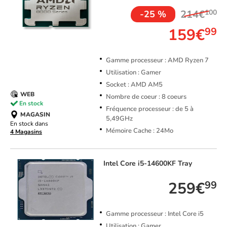
214€
100
-25 %
159€
99
Gamme processeur : AMD Ryzen 7
Utilisation : Gamer
Socket : AMD AM5
WEB
Nombre de coeur : 8 coeurs
En stock
Fréquence processeur : de 5 à
MAGASIN
5,49GHz
En stock dans
Mémoire Cache : 24Mo
4 Magasins
Intel
Core i5-14600KF Tray
259€
99
Gamme processeur : Intel Core i5
Utilisation : Gamer