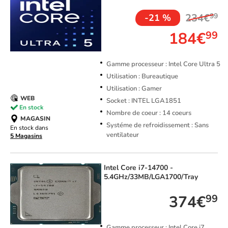
234€
99
-21 %
184€
99
Gamme processeur : Intel Core Ultra 5
Utilisation : Bureautique
Utilisation : Gamer
WEB
Socket : INTEL LGA1851
En stock
Nombre de coeur : 14 coeurs
MAGASIN
Systéme de refroidissement : Sans
En stock dans
ventilateur
5 Magasins
Intel
Core i7-14700 -
5.4GHz/33MB/LGA1700/Tray
374€
99
Gamme processeur : Intel Core i7