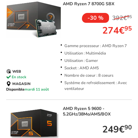
AMD
Ryzen 7 8700G SBX
392€
95
-30 %
274€
95
Gamme processeur : AMD Ryzen 7
Utilisation : Multimédia
Utilisation : Gamer
Socket : AMD AM5
WEB
Nombre de coeur : 8 coeurs
En stock
Systéme de refroidissement : Avec
MAGASIN
ventilateur
Disponible
mardi 11 août
AMD
Ryzen 5 9600 -
5.2GHz/38Mo/AM5/BOX
249€
90