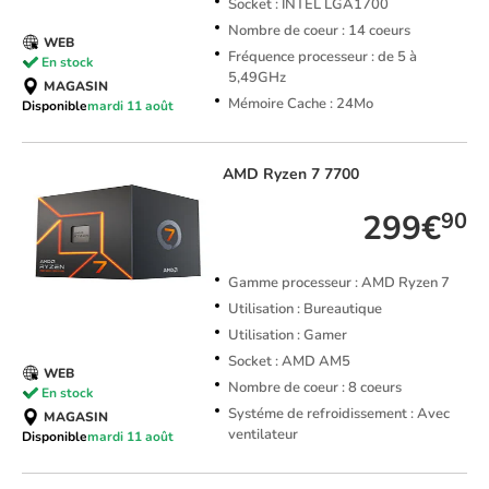
Socket : INTEL LGA1700
Nombre de coeur : 14 coeurs
WEB
Fréquence processeur : de 5 à
En stock
5,49GHz
MAGASIN
Mémoire Cache : 24Mo
Disponible
mardi 11 août
AMD
Ryzen 7 7700
299€
90
Gamme processeur : AMD Ryzen 7
Utilisation : Bureautique
Utilisation : Gamer
Socket : AMD AM5
WEB
Nombre de coeur : 8 coeurs
En stock
Systéme de refroidissement : Avec
MAGASIN
ventilateur
Disponible
mardi 11 août