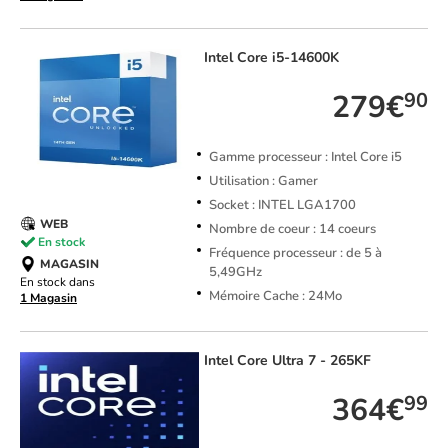
Intel
Core i5-14600K
279€
90
Gamme processeur : Intel Core i5
Utilisation : Gamer
Socket : INTEL LGA1700
WEB
Nombre de coeur : 14 coeurs
En stock
Fréquence processeur : de 5 à
MAGASIN
5,49GHz
En stock dans
Mémoire Cache : 24Mo
1 Magasin
Intel
Core Ultra 7 - 265KF
364€
99