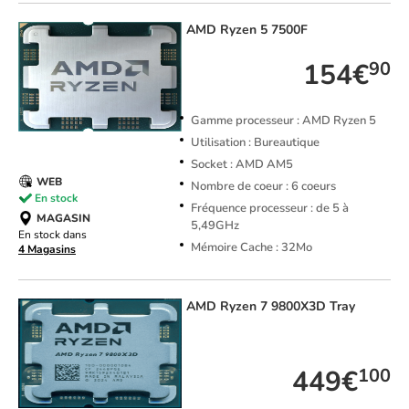
AMD
Ryzen 5 7500F
154€
90
Gamme processeur : AMD Ryzen 5
Utilisation : Bureautique
Socket : AMD AM5
WEB
Nombre de coeur : 6 coeurs
En stock
Fréquence processeur : de 5 à
MAGASIN
5,49GHz
En stock dans
Mémoire Cache : 32Mo
4 Magasins
AMD
Ryzen 7 9800X3D Tray
TOP VENTE
449€
100