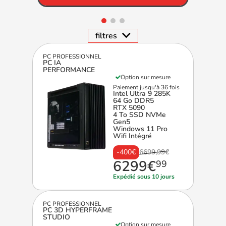
PC PROFESSIONNEL
PC IA
PERFORMANCE
Option sur mesure
Paiement jusqu'à 36 fois
Intel Ultra 9 285K
64 Go DDR5
RTX 5090
4 To SSD NVMe
Gen5
Windows 11 Pro
Wifi Intégré
-400€
6699,99€
6299€
99
Expédié sous 10 jours
PC PROFESSIONNEL
PC 3D HYPERFRAME
STUDIO
Option sur mesure