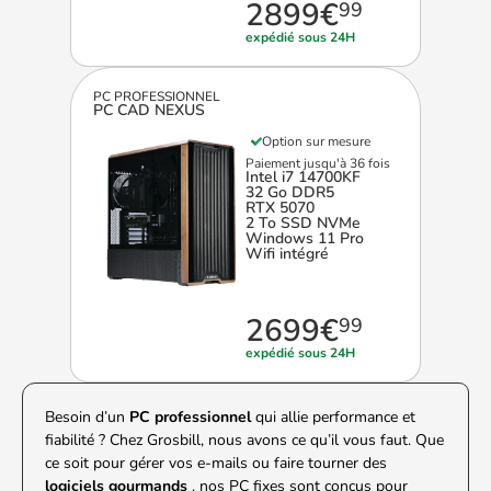
2899€
99
expédié sous 24H
PC PROFESSIONNEL
PC CAD NEXUS
Option sur mesure
Paiement jusqu'à 36 fois
Intel i7 14700KF
32 Go DDR5
RTX 5070
2 To SSD NVMe
Windows 11 Pro
Wifi intégré
2699€
99
expédié sous 24H
Besoin d’un
PC professionnel
qui allie performance et
fiabilité ? Chez Grosbill, nous avons ce qu’il vous faut. Que
ce soit pour gérer vos e-mails ou faire tourner des
logiciels gourmands
, nos
PC fixes sont conçus pour