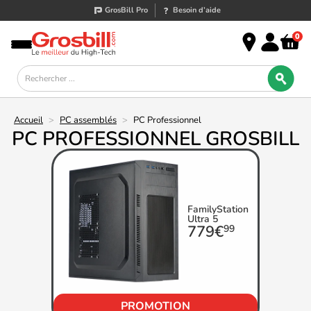
GrosBill Pro
Besoin d’aide
0
Accueil
>
PC assemblés
>
PC Professionnel
PC PROFESSIONNEL GROSBILL
FamilyStation
Ultra 5
779€
99
PROMOTION