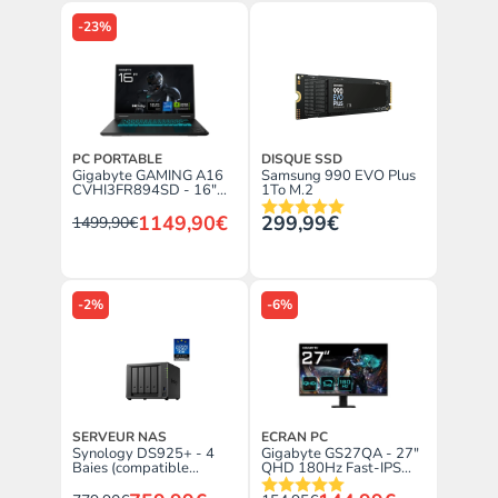
-23%
PC PORTABLE
DISQUE SSD
Gigabyte GAMING A16
Samsung 990 EVO Plus
CVHI3FR894SD - 16"
1To M.2
FHD+ 165Hz i7-13620H
RTX 5060 16Go 1To
1149,90€
299,99€
1499,90€
Sans OS
-2%
-6%
SERVEUR NAS
ECRAN PC
Synology DS925+ - 4
Gigabyte GS27QA - 27"
Baies (compatible
QHD 180Hz Fast-IPS
disques tiers)
1ms HDR FreeSync