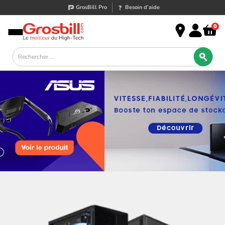
GrosBill Pro
Besoin d’aide
0