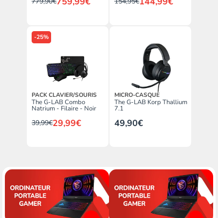
759,99€
144,99€
779,90€
154,95€
-25%
PACK CLAVIER/SOURIS
MICRO-CASQUE
The G-LAB Combo
The G-LAB Korp Thallium
Natrium - Filaire - Noir
7.1
29,99€
49,90€
39,99€