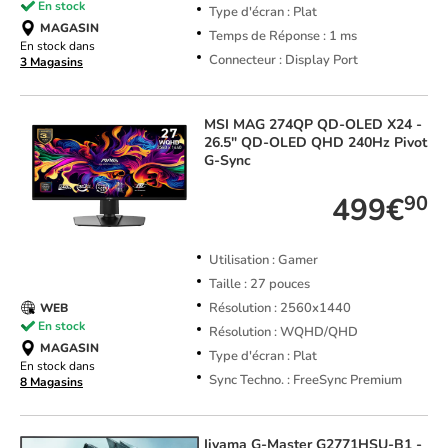
En stock
Type d'écran : Plat
MAGASIN
Temps de Réponse : 1 ms
En stock dans
Connecteur : Display Port
3 Magasins
MSI
MAG 274QP QD-OLED X24 -
26.5" QD-OLED QHD 240Hz Pivot
G-Sync
499€
90
Utilisation : Gamer
Taille : 27 pouces
Résolution : 2560x1440
WEB
En stock
Résolution : WQHD/QHD
MAGASIN
Type d'écran : Plat
En stock dans
Sync Techno. : FreeSync Premium
8 Magasins
Iiyama
G-Master G2771HSU-B1 -