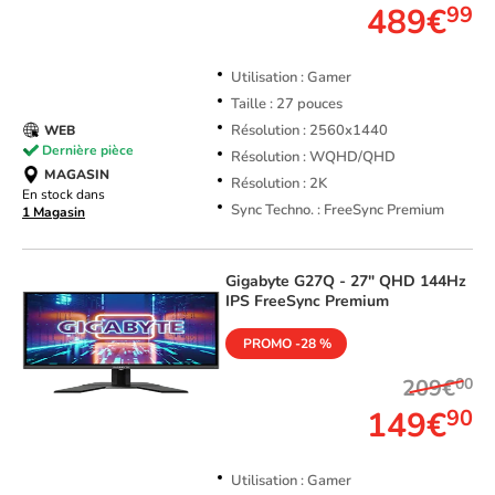
489€
99
Utilisation : Gamer
Taille : 27 pouces
Résolution : 2560x1440
WEB
Dernière pièce
Résolution : WQHD/QHD
MAGASIN
Résolution : 2K
En stock dans
Sync Techno. : FreeSync Premium
1 Magasin
Gigabyte
G27Q - 27" QHD 144Hz
IPS FreeSync Premium
PROMO -28 %
209€
00
149€
90
Utilisation : Gamer