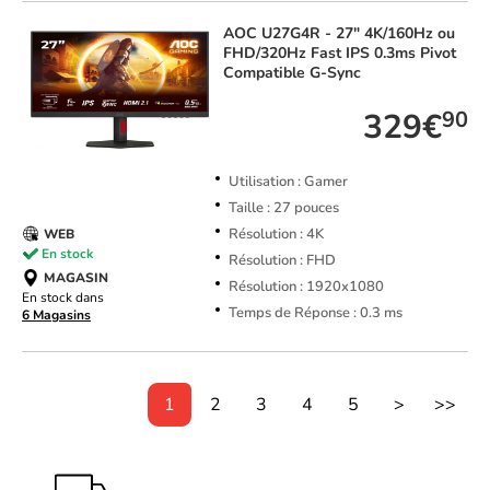
AOC
U27G4R - 27" 4K/160Hz ou
FHD/320Hz Fast IPS 0.3ms Pivot
Compatible G-Sync
329€
90
Utilisation : Gamer
Taille : 27 pouces
Résolution : 4K
WEB
En stock
Résolution : FHD
MAGASIN
Résolution : 1920x1080
En stock dans
Temps de Réponse : 0.3 ms
6 Magasins
1
2
3
4
5
>
>>