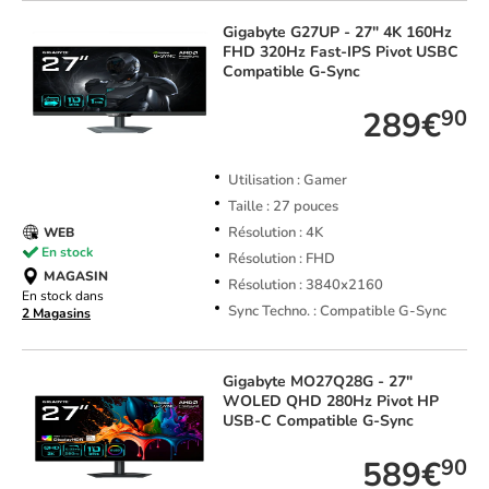
Gigabyte
G27UP - 27" 4K 160Hz
FHD 320Hz Fast-IPS Pivot USBC
Compatible G-Sync
289€
90
Utilisation : Gamer
Taille : 27 pouces
Résolution : 4K
WEB
En stock
Résolution : FHD
MAGASIN
Résolution : 3840x2160
En stock dans
Sync Techno. : Compatible G-Sync
2 Magasins
Gigabyte
MO27Q28G - 27"
WOLED QHD 280Hz Pivot HP
USB-C Compatible G-Sync
589€
90