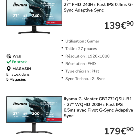
27" FHD 240Hz Fast IPS 0.4ms G-
Sync Adaptive Sync
139€
90
Utilisation : Gamer
Taille : 27 pouces
Résolution : 1920x1080
WEB
En stock
Résolution : FHD
MAGASIN
Type d'écran : Plat
En stock dans
Sync Techno. : G-Sync
5 Magasins
Iiyama
G-Master GB2771QSU-B1
- 27" WQHD 200Hz Fast IPS
0.5ms avec Pivot G-Sync Adaptive
Sync
179€
90