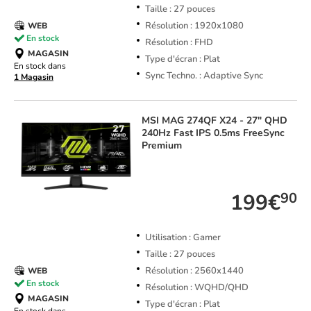
Taille : 27 pouces
Résolution : 1920x1080
WEB
En stock
Résolution : FHD
MAGASIN
Type d'écran : Plat
En stock dans
Sync Techno. : Adaptive Sync
1 Magasin
MSI
MAG 274QF X24 - 27" QHD
240Hz Fast IPS 0.5ms FreeSync
Premium
TOP VENTE
199€
90
Utilisation : Gamer
Taille : 27 pouces
Résolution : 2560x1440
WEB
En stock
Résolution : WQHD/QHD
MAGASIN
Type d'écran : Plat