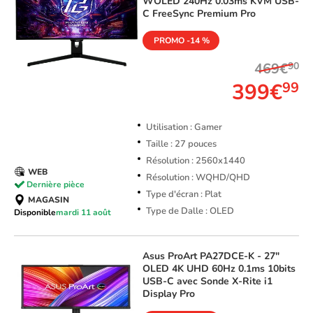
WOLED 240Hz 0.03ms KVM USB-
C FreeSync Premium Pro
PROMO -14 %
469€
90
399€
99
Utilisation : Gamer
Taille : 27 pouces
Résolution : 2560x1440
WEB
Résolution : WQHD/QHD
Dernière pièce
Type d'écran : Plat
MAGASIN
Type de Dalle : OLED
Disponible
mardi 11 août
Asus
ProArt PA27DCE-K - 27"
OLED 4K UHD 60Hz 0.1ms 10bits
USB-C avec Sonde X-Rite i1
Display Pro