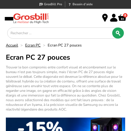
GrosBill Pro
Besoin d’aide
0
Accueil
>
Ecran PC
>
Ecran PC 27 pouces
Ecran PC 27 pouces
Trouver le bon compromis entre confort visuel et encombrement sur le
bureau n'est pas toujours simple, mais
l'
écran PC
de 27 pouces règle
souvent le débat. Cette diagonale est devenue la référence absolue pour le
télétravail hybride ou la création de contenu, offrant une surface de travail
généreuse sans envahir tout votre espace. On ne se contente plus de
regarder une image, on gagne en efficacité grâce à des angles de vision
élargis et une immersion qui fait la différence au quotidien. Chez Grosbill,
nous avons sélectionné des modèles qui ont fait leurs preuves : de la
robustesse d'un
Iiyama
, à la précision visuelle de
Samsung
ou encore la
réactivité légendaire des produits
AOC
.