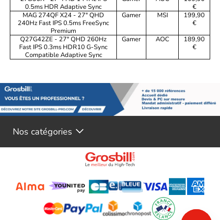
0.5ms HDR Adaptive Sync
€
MAG 274QF X24 - 27" QHD
Gamer
MSI
199,90
240Hz Fast IPS 0.5ms FreeSync
€
Premium
Q27G42ZE - 27" QHD 260Hz
Gamer
AOC
189,90
Fast IPS 0.3ms HDR10 G-Sync
€
Compatible Adaptive Sync
Nos catégories