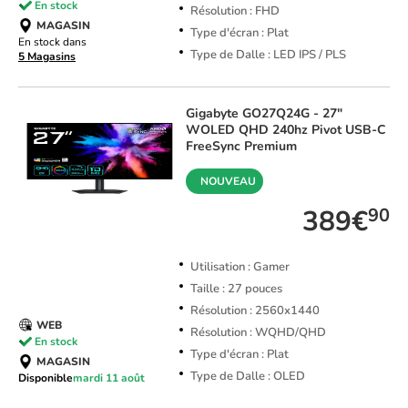
En stock
Résolution : FHD
MAGASIN
Type d'écran : Plat
En stock dans
Type de Dalle : LED IPS / PLS
5 Magasins
Gigabyte
GO27Q24G - 27"
WOLED QHD 240hz Pivot USB-C
FreeSync Premium
NOUVEAU
389€
90
Utilisation : Gamer
Taille : 27 pouces
Résolution : 2560x1440
WEB
Résolution : WQHD/QHD
En stock
Type d'écran : Plat
MAGASIN
Type de Dalle : OLED
Disponible
mardi 11 août