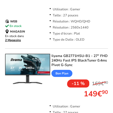
Utilisation : Gamer
Taille : 27 pouces
Résolution : WQHD/QHD
WEB
En stock
Résolution : 2560x1440
MAGASIN
Type d'écran : Plat
En stock dans
Type de Dalle : OLED
2 Magasins
Iiyama
GB2771HSU-B1 - 27" FHD
240Hz Fast IPS BlackTuner 0.4ms
Pivot G-Sync
Bon Plan
169€
90
-11 %
149€
90
Utilisation : Gamer
Taille : 27 pouces