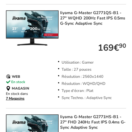
Iiyama
G-Master G2771QS-B1 -
27" WQHD 200Hz Fast IPS 0.5ms
G-Sync Adaptive Sync
TOP VENTE
169€
90
Utilisation : Gamer
Taille : 27 pouces
Résolution : 2560x1440
WEB
En stock
Résolution : WQHD/QHD
MAGASIN
Type d'écran : Plat
En stock dans
Sync Techno. : Adaptive Sync
7 Magasins
Iiyama
G-Master G2771HS-B1 -
27" FHD 240Hz Fast IPS 0.4ms G-
Sync Adaptive Sync