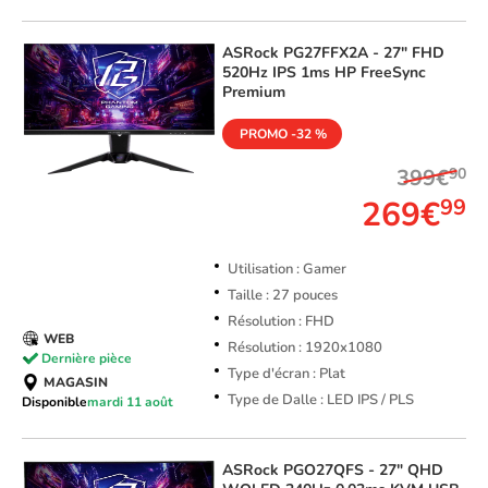
ASRock
PG27FFX2A - 27" FHD
520Hz IPS 1ms HP FreeSync
Premium
PROMO -32 %
399€
90
269€
99
Utilisation : Gamer
Taille : 27 pouces
Résolution : FHD
WEB
Résolution : 1920x1080
Dernière pièce
Type d'écran : Plat
MAGASIN
Type de Dalle : LED IPS / PLS
Disponible
mardi 11 août
ASRock
PGO27QFS - 27" QHD