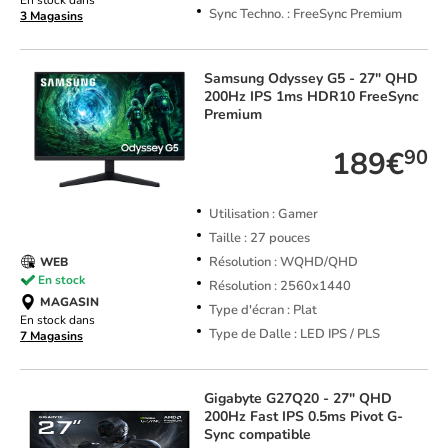
En stock dans
Sync Techno. : FreeSync Premium
3 Magasins
Samsung
Odyssey G5 - 27" QHD
200Hz IPS 1ms HDR10 FreeSync
Premium
189€
90
Utilisation : Gamer
Taille : 27 pouces
Résolution : WQHD/QHD
WEB
En stock
Résolution : 2560x1440
MAGASIN
Type d'écran : Plat
En stock dans
Type de Dalle : LED IPS / PLS
7 Magasins
Gigabyte
G27Q20 - 27" QHD
200Hz Fast IPS 0.5ms Pivot G-
Sync compatible