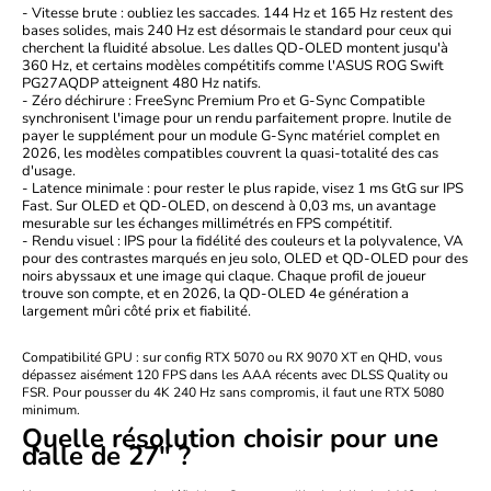
- Vitesse brute :
oubliez les saccades. 144 Hz et 165 Hz restent des
bases solides, mais 240 Hz est désormais le standard pour ceux qui
cherchent la fluidité absolue. Les
dalles QD-OLED
montent jusqu'à
360 Hz, et certains modèles compétitifs comme l'ASUS ROG Swift
PG27AQDP atteignent 480 Hz natifs.
- Zéro déchirure :
FreeSync Premium Pro et G-Sync Compatible
synchronisent l'image pour un rendu parfaitement propre. Inutile de
payer le supplément pour un module G-Sync matériel complet en
2026, les modèles compatibles couvrent la quasi-totalité des cas
d'usage.
- Latence minimale :
pour rester le plus rapide, visez 1 ms GtG sur IPS
Fast. Sur
OLED
et QD-OLED, on descend à 0,03 ms, un avantage
mesurable sur les échanges millimétrés en FPS compétitif.
- Rendu visuel :
IPS pour la fidélité des couleurs et la polyvalence, VA
pour des contrastes marqués en jeu solo, OLED et QD-OLED pour des
noirs abyssaux et une image qui claque. Chaque profil de joueur
trouve son compte, et en 2026, la QD-OLED 4e génération a
largement mûri côté prix et fiabilité.
Compatibilité GPU :
sur config RTX 5070 ou RX 9070 XT en QHD, vous
dépassez aisément 120 FPS dans les AAA récents avec DLSS Quality ou
FSR. Pour pousser du 4K 240 Hz sans compromis, il faut une RTX 5080
minimum.
Quelle résolution choisir pour une
dalle de 27" ?