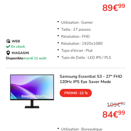
89€
99
Utilisation : Gamer
Taille : 27 pouces
Résolution : FHD
WEB
Résolution : 1920x1080
En stock
Type d'écran : Plat
MAGASIN
Type de Dalle : LED IPS / PLS
Disponible
mardi 11 août
Samsung
Essential S3 - 27" FHD
120Hz IPS Eye Saver Mode
PROMO -22 %
109€
90
84€
99
Utilisation : Bureautique