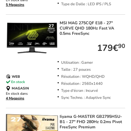
En stock dans
Type de Dalle : LED IPS / PLS
5 Magasins
MSI
MAG 275CQF E18 - 27"
CURVE QHD 180Hz Fast VA
0.5ms FreeSync
179€
90
Utilisation : Gamer
Taille : 27 pouces
Résolution : WQHD/QHD
WEB
En stock
Résolution : 2560x1440
MAGASIN
Type d'écran : Incurvé
En stock dans
Sync Techno. : Adaptive Sync
4 Magasins
Iiyama
G-MASTER GB2795HSU-
B1 - 27" FHD 280Hz 0.2ms Pivot
FreeSync Premium