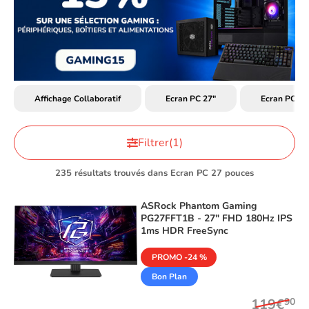
Affichage Collaboratif
Ecran PC 27"
Ecran PC Bu
Filtrer
(1)
235 résultats trouvés dans Ecran PC 27 pouces
ASRock
Phantom Gaming
PG27FFT1B - 27" FHD 180Hz IPS
1ms HDR FreeSync
PROMO -24 %
Bon Plan
119€
90