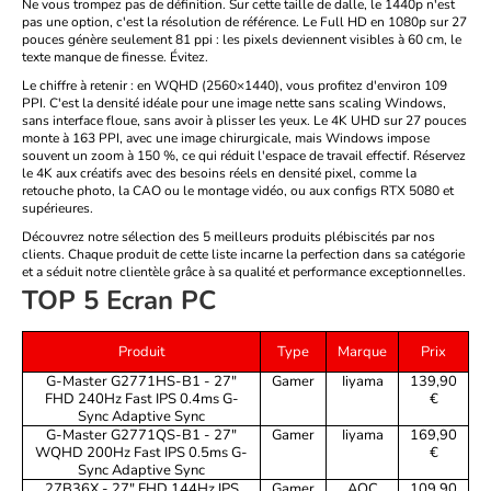
Ne vous trompez pas de définition. Sur cette taille de dalle, le 1440p n'est
pas une option, c'est la résolution de référence. Le Full HD en 1080p sur 27
pouces génère seulement 81 ppi : les pixels deviennent visibles à 60 cm, le
texte manque de finesse. Évitez.
Le chiffre à retenir :
en WQHD (2560×1440), vous profitez d'environ 109
PPI. C'est la densité idéale pour une image nette sans scaling Windows,
sans interface floue, sans avoir à plisser les yeux. Le 4K UHD sur 27 pouces
monte à 163 PPI, avec une image chirurgicale, mais Windows impose
souvent un zoom à 150 %, ce qui réduit l'espace de travail effectif. Réservez
le 4K aux créatifs avec des besoins réels en densité pixel, comme la
retouche photo, la CAO ou le montage vidéo, ou aux configs
RTX 5080
et
supérieures.
Découvrez notre sélection des 5 meilleurs produits plébiscités par nos
clients. Chaque produit de cette liste incarne la perfection dans sa catégorie
et a séduit notre clientèle grâce à sa qualité et performance exceptionnelles.
TOP 5 Ecran PC
Produit
Type
Marque
Prix
G-Master G2771HS-B1 - 27"
Gamer
Iiyama
139,90
FHD 240Hz Fast IPS 0.4ms G-
€
Sync Adaptive Sync
G-Master G2771QS-B1 - 27"
Gamer
Iiyama
169,90
WQHD 200Hz Fast IPS 0.5ms G-
€
Sync Adaptive Sync
27B36X - 27" FHD 144Hz IPS
Gamer
AOC
109,90