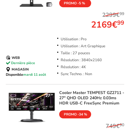
PROMO -5 %
2299€
99
2169€
99
Utilisation : Pro
Utilisation : Art Graphique
Taille : 27 pouces
WEB
Résolution : 3840x2160
Dernière pièce
Résolution : 4K
MAGASIN
Sync Techno. : Non
Disponible
mardi 11 août
Cooler Master
TEMPEST GZ2711 -
27" QHD OLED 240Hz 0.03ms
HDR USB-C FreeSync Premium
PROMO -34 %
749€
90