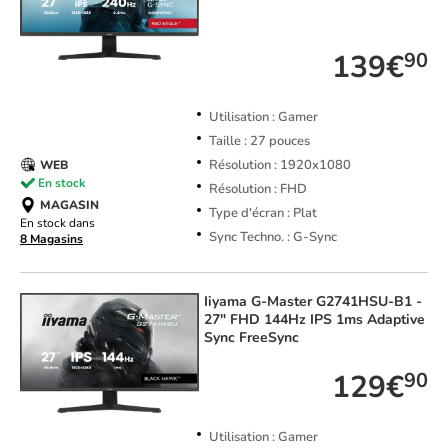
TOP VENTE
139€
90
Utilisation : Gamer
Taille : 27 pouces
Résolution : 1920x1080
WEB
En stock
Résolution : FHD
MAGASIN
Type d'écran : Plat
En stock dans
Sync Techno. : G-Sync
8 Magasins
Iiyama
G-Master G2741HSU-B1 -
27" FHD 144Hz IPS 1ms Adaptive
Sync FreeSync
129€
90
Utilisation : Gamer