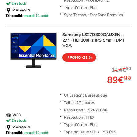
Résolution : WQHD/QHD
En stock
Type d'écran : Plat
MAGASIN
Sync Techno. : FreeSync Premium
Disponible
mardi 11 août
Samsung
LS27D300GAUXEN -
27" FHD 100Hz IPS 5ms HDMI
VGA
PROMO -21 %
114€
90
89€
99
Utilisation : Bureautique
Taille : 27 pouces
Résolution : 1920x1080
WEB
Résolution : FHD
En stock
Type d'écran : Plat
MAGASIN
Type de Dalle : LED IPS / PLS
Disponible
mardi 11 août