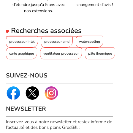
système dès aujourd'hui !
Référence constructeur
d'étendre jusqu'à 5 ans avec
changement d'avis !
100-000001084
nos extensions.
Recherches associées
processeur intel
processeur amd
watercooling
carte graphique
ventilateur processeur
pâte thermique
SUIVEZ-NOUS
NEWSLETTER
Inscrivez-vous à notre newsletter et restez informé de
l’actualité et des bons plans GrosBill :