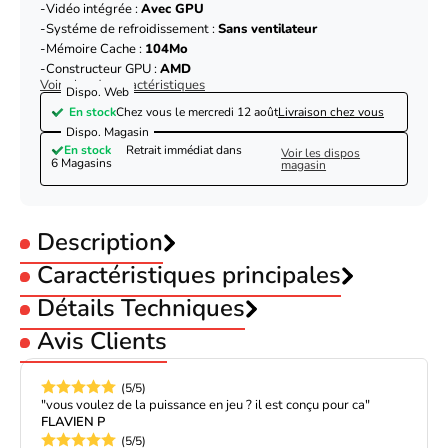
Vidéo intégrée :
Avec GPU
Systéme de refroidissement :
Sans ventilateur
Mémoire Cache :
104Mo
Constructeur GPU :
AMD
Voir plus de caractéristiques
Dispo. Web
En stock
Chez vous le
mercredi 12 août
Livraison chez vous
Dispo. Magasin
En stock
Retrait immédiat dans
Voir les dispos
6 Magasins
magasin
Description
Caractéristiques principales
Gamme processeur :
Détails Techniques
AMD Ryzen 7
Utilisation :
Gamer
Avis Clients
Socket :
AMD AM5
Modèle de processeur
AMD Ryzen 7
Nombre de coeur :
8 coeurs
Support du processeur
AMD AM5
Fréquence processeur :
de 5 à 5,49GHz
(5/5)
AMD Ryzen 7 9800X3D Tray
Vidéo intégrée :
Avec GPU
Fréquence CPU
4.7 GHz
"vous voulez de la puissance en jeu ? il est conçu pour ca"
Systéme de refroidissement :
Sans ventilateur
(Produit livré dans une capsule de protection (sans la boîte) et
FLAVIEN P
Fréquence en mode
Mémoire Cache :
104Mo
5.2 GHz
sans ventilateur)
(5/5)
Turbo