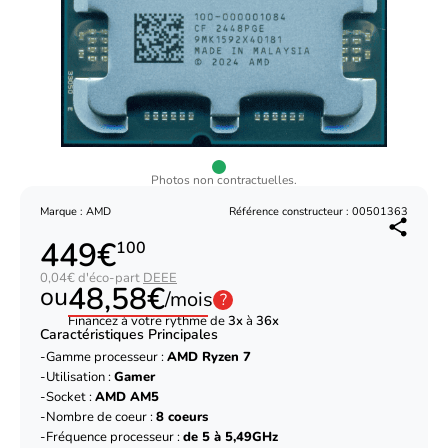
Photos non contractuelles.
Marque : AMD
Référence constructeur : 00501363
449€
100
0,04€ d'éco-part
DEEE
48,58€
ou
/mois
?
Financez à votre rythme de
3x
à
36x
Caractéristiques Principales
Gamme processeur :
AMD Ryzen 7
Utilisation :
Gamer
Socket :
AMD AM5
Nombre de coeur :
8 coeurs
Fréquence processeur :
de 5 à 5,49GHz