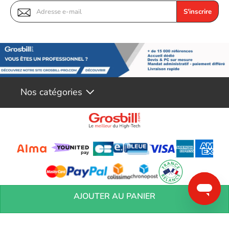
S'inscrire
Nos catégories
Conditions générales de réservation
Conditions générales de vente
Mentions
AJOUTER AU PANIER
légales
Vos informations personnelles
Préférences Cookies
Aide &
Contact
Devenez partenaires
Marques
Blog