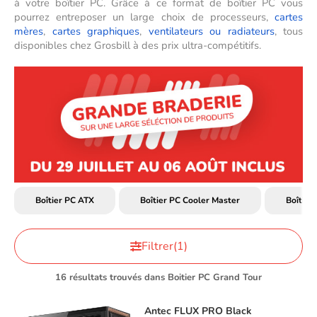
à votre boîtier PC. Grâce à ce format de boîtier PC vous
pourrez entreposer un
large choix
de processeurs,
cartes
mères
,
cartes graphiques
,
ventilateurs ou radiateurs
, tous
disponibles chez Grosbill à des prix ultra-compétitifs.
Boîtier PC ATX
Boîtier PC Cooler Master
Boîtier
Filtrer
(1)
16 résultats trouvés dans Boitier PC Grand Tour
Antec
FLUX PRO Black