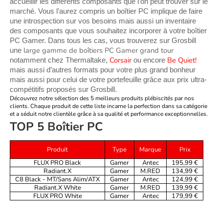
accueillir les différents composants que l’on peut trouver sur le 
marché. Vous l’aurez compris un boîtier PC implique de faire 
une introspection sur vos besoins mais aussi un inventaire 
des composants que vous souhaitez incorporer à votre boîtier 
PC Gamer. Dans tous les cas, vous trouverez sur Grosbill 
 large gamme de boîtiers PC Gamer grand tour 
une
Corsair
Be Quiet!
notamment chez Thermaltake, 
 ou encore 
mais aussi d’autres formats pour votre plus grand bonheur 
mais aussi pour celui de votre portefeuille grâce aux prix ultra-
compétitifs proposés sur Grosbill.
Découvrez notre sélection des 5 meilleurs produits plébiscités par nos
clients. Chaque produit de cette liste incarne la perfection dans sa catégorie
et a séduit notre clientèle grâce à sa qualité et performance exceptionnelles.
TOP 5 Boîtier PC
Produit
Type
Marque
Prix
FLUX PRO Black
Gamer
Antec
195,99 €
Radiant.X
Gamer
M.RED
134,99 €
C8 Black - MT/Sans Alim/ATX
Gamer
Antec
124,99 €
Radiant.X White
Gamer
M.RED
139,99 €
FLUX PRO White
Gamer
Antec
179,99 €