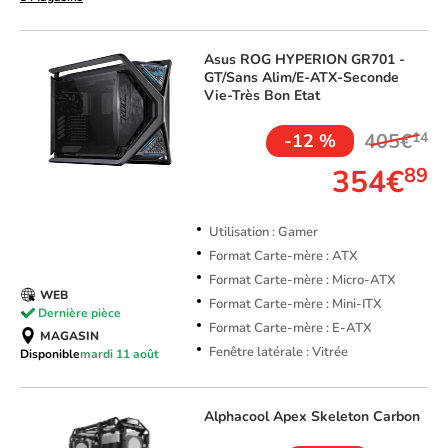
Asus
ROG HYPERION GR701 -
GT/Sans Alim/E-ATX-Seconde
Vie-Très Bon Etat
405€
14
-12 %
354€
89
Utilisation : Gamer
Format Carte-mère : ATX
Format Carte-mère : Micro-ATX
WEB
Format Carte-mère : Mini-ITX
Dernière pièce
Format Carte-mère : E-ATX
MAGASIN
Fenêtre latérale : Vitrée
Disponible
mardi 11 août
Alphacool
Apex Skeleton Carbon