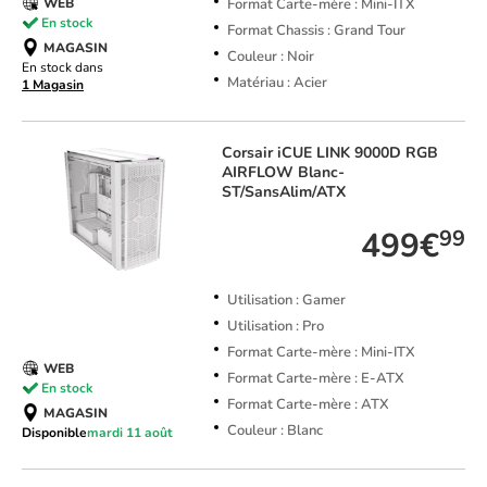
Format Carte-mère : Mini-ITX
WEB
En stock
Format Chassis : Grand Tour
MAGASIN
Couleur : Noir
En stock dans
Matériau : Acier
1 Magasin
Corsair
iCUE LINK 9000D RGB
AIRFLOW Blanc-
ST/SansAlim/ATX
499€
99
Utilisation : Gamer
Utilisation : Pro
Format Carte-mère : Mini-ITX
WEB
Format Carte-mère : E-ATX
En stock
Format Carte-mère : ATX
MAGASIN
Couleur : Blanc
Disponible
mardi 11 août