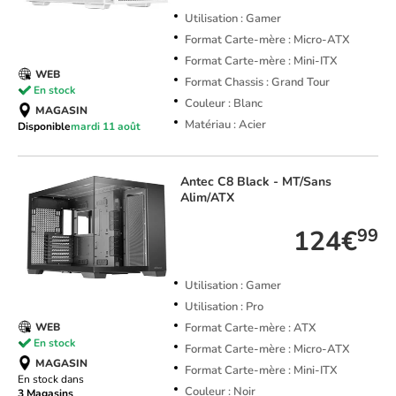
Utilisation : Gamer
Format Carte-mère : Micro-ATX
Format Carte-mère : Mini-ITX
WEB
Format Chassis : Grand Tour
En stock
Couleur : Blanc
MAGASIN
Matériau : Acier
Disponible
mardi 11 août
Antec
C8 Black - MT/Sans
Alim/ATX
124€
99
Utilisation : Gamer
Utilisation : Pro
Format Carte-mère : ATX
WEB
En stock
Format Carte-mère : Micro-ATX
MAGASIN
Format Carte-mère : Mini-ITX
En stock dans
Couleur : Noir
3 Magasins