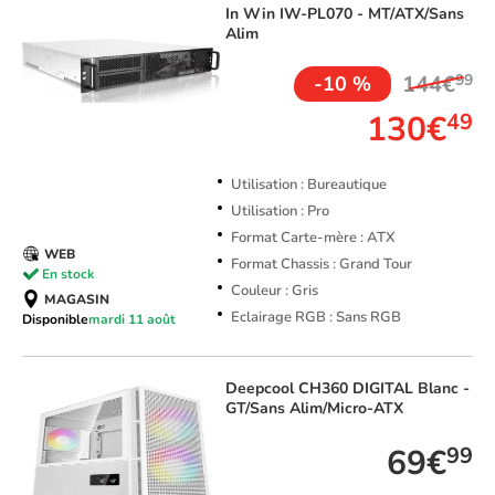
In Win
IW-PL070 - MT/ATX/Sans
Alim
144€
99
-10 %
130€
49
Utilisation : Bureautique
Utilisation : Pro
Format Carte-mère : ATX
WEB
Format Chassis : Grand Tour
En stock
Couleur : Gris
MAGASIN
Eclairage RGB : Sans RGB
Disponible
mardi 11 août
Deepcool
CH360 DIGITAL Blanc -
GT/Sans Alim/Micro-ATX
69€
99