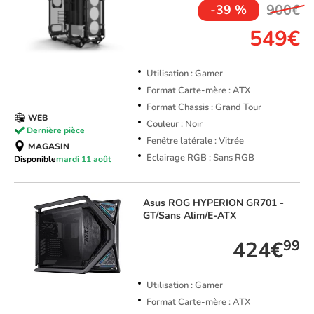
900€
-39 %
549€
Utilisation : Gamer
Format Carte-mère : ATX
Format Chassis : Grand Tour
WEB
Couleur : Noir
Dernière pièce
Fenêtre latérale : Vitrée
MAGASIN
Eclairage RGB : Sans RGB
Disponible
mardi 11 août
Asus
ROG HYPERION GR701 -
GT/Sans Alim/E-ATX
424€
99
Utilisation : Gamer
Format Carte-mère : ATX