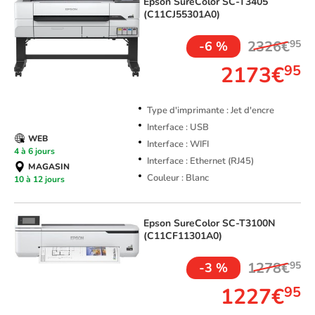
Epson
SureColor SC-T3405
(C11CJ55301A0)
2326€
95
-6 %
2173€
95
Type d'imprimante : Jet d'encre
Interface : USB
WEB
Interface : WIFI
4 à 6 jours
Interface : Ethernet (RJ45)
MAGASIN
Couleur : Blanc
10 à 12 jours
Epson
SureColor SC-T3100N
(C11CF11301A0)
1278€
95
-3 %
1227€
95