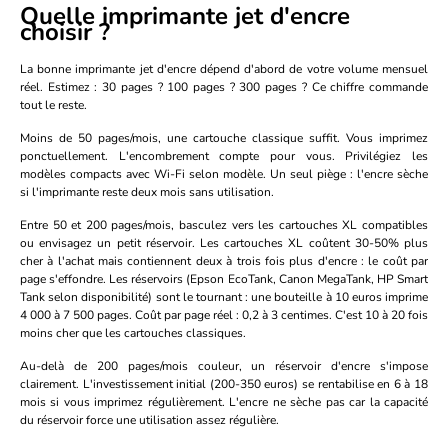
Quelle imprimante jet d'encre
choisir ?
La bonne imprimante jet d'encre dépend d'abord de votre volume mensuel
réel. Estimez : 30 pages ? 100 pages ? 300 pages ? Ce chiffre commande
tout le reste.
Moins de 50 pages/mois, une cartouche classique suffit. Vous imprimez
ponctuellement. L'encombrement compte pour vous. Privilégiez les
modèles compacts avec Wi-Fi selon modèle. Un seul piège : l'encre sèche
si l'imprimante reste deux mois sans utilisation.
Entre 50 et 200 pages/mois, basculez vers les cartouches XL compatibles
ou envisagez un petit réservoir. Les cartouches XL coûtent 30-50% plus
cher à l'achat mais contiennent deux à trois fois plus d'encre : le coût par
page s'effondre. Les réservoirs (Epson EcoTank, Canon MegaTank, HP Smart
Tank selon disponibilité) sont le tournant : une bouteille à 10 euros imprime
4 000 à 7 500 pages. Coût par page réel : 0,2 à 3 centimes. C'est 10 à 20 fois
moins cher que les cartouches classiques.
Au-delà de 200 pages/mois couleur, un réservoir d'encre s'impose
clairement. L'investissement initial (200-350 euros) se rentabilise en 6 à 18
mois si vous imprimez régulièrement. L'encre ne sèche pas car la capacité
du réservoir force une utilisation assez régulière.