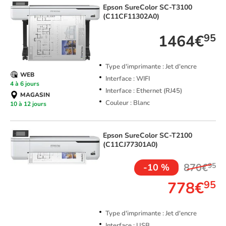
Epson
SureColor SC-T3100
(C11CF11302A0)
1464€
95
Type d'imprimante : Jet d'encre
WEB
Interface : WIFI
4 à 6 jours
Interface : Ethernet (RJ45)
MAGASIN
Couleur : Blanc
10 à 12 jours
Epson
SureColor SC-T2100
(C11CJ77301A0)
870€
95
-10 %
778€
95
Type d'imprimante : Jet d'encre
Interface : USB