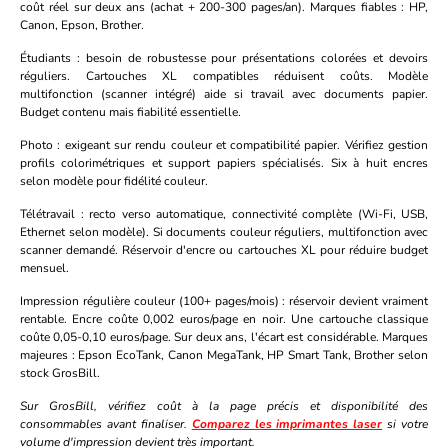
coût réel sur deux ans (achat + 200-300 pages/an). Marques fiables : HP,
Canon, Epson, Brother.
Étudiants
: besoin de robustesse pour présentations colorées et devoirs
réguliers. Cartouches XL compatibles réduisent coûts. Modèle
multifonction (scanner intégré) aide si travail avec documents papier.
Budget contenu mais fiabilité essentielle.
Photo
: exigeant sur rendu couleur et compatibilité papier. Vérifiez gestion
profils colorimétriques et support papiers spécialisés. Six à huit encres
selon modèle pour fidélité couleur.
Télétravail
: recto verso automatique, connectivité complète (Wi-Fi, USB,
Ethernet selon modèle). Si documents couleur réguliers, multifonction avec
scanner demandé. Réservoir d'encre ou cartouches XL pour réduire budget
mensuel.
Impression régulière couleur
(100+ pages/mois) : réservoir devient vraiment
rentable. Encre coûte 0,002 euros/page en noir. Une cartouche classique
coûte 0,05-0,10 euros/page. Sur deux ans, l'écart est considérable. Marques
majeures : Epson EcoTank, Canon MegaTank, HP Smart Tank, Brother selon
stock GrosBill.
Sur GrosBill, vérifiez coût à la page précis et disponibilité des
consommables avant finaliser.
Comparez les imprimantes laser
si votre
volume d'impression devient très important.