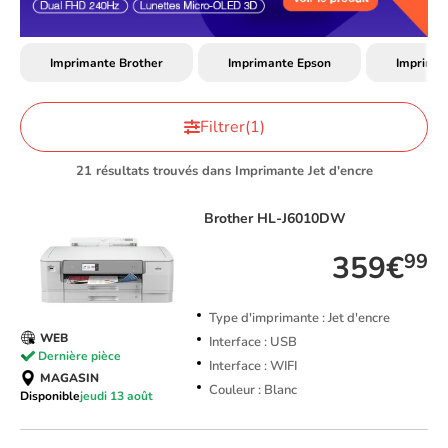
Imprimante Brother
Imprimante Epson
Impriman
Filtrer
(1)
21 résultats trouvés dans Imprimante Jet d'encre
Brother
HL-J6010DW
359€
99
Type d'imprimante : Jet d'encre
WEB
Interface : USB
Dernière pièce
Interface : WIFI
MAGASIN
Couleur : Blanc
Disponible
jeudi 13 août