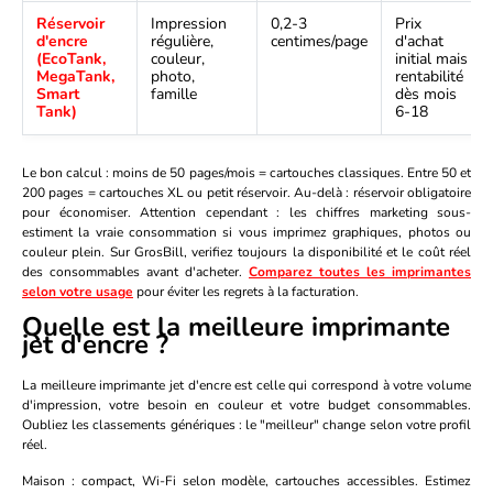
Réservoir
Impression
0,2-3
Prix
d'encre
régulière,
centimes/page
d'achat
(EcoTank,
couleur,
initial mais
MegaTank,
photo,
rentabilité
Smart
famille
dès mois
Tank)
6-18
Le bon calcul : moins de 50 pages/mois = cartouches classiques. Entre 50 et
200 pages = cartouches XL ou petit réservoir. Au-delà : réservoir obligatoire
pour économiser. Attention cependant : les chiffres marketing sous-
estiment la vraie consommation si vous imprimez graphiques, photos ou
couleur plein. Sur GrosBill, verifiez toujours la disponibilité et le coût réel
des consommables avant d'acheter.
Comparez toutes les imprimantes
selon votre usage
pour éviter les regrets à la facturation.
Quelle est la meilleure imprimante
jet d'encre ?
La meilleure imprimante jet d'encre est celle qui correspond à votre volume
d'impression, votre besoin en couleur et votre budget consommables.
Oubliez les classements génériques : le "meilleur" change selon votre profil
réel.
Maison
: compact, Wi-Fi selon modèle, cartouches accessibles. Estimez