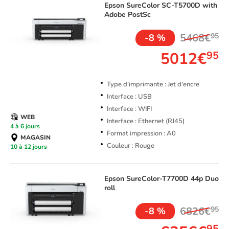
Epson
SureColor SC-T5700D with
Adobe PostSc
5468€
95
-8 %
5012€
95
Type d'imprimante : Jet d'encre
Interface : USB
Interface : WIFI
WEB
Interface : Ethernet (RJ45)
4 à 6 jours
Format impression : A0
MAGASIN
Couleur : Rouge
10 à 12 jours
Epson
SureColor-T7700D 44p Duo
roll
6826€
95
-8 %
95