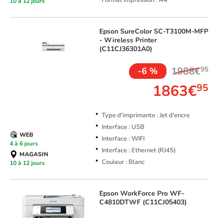
Format impression : A4
10 à 12 jours
Epson
SureColor SC-T3100M-MFP
- Wireless Printer
(C11CJ36301A0)
1988€
95
-6 %
1863€
95
Type d'imprimante : Jet d'encre
Interface : USB
WEB
Interface : WIFI
4 à 6 jours
Interface : Ethernet (RJ45)
MAGASIN
Couleur : Blanc
10 à 12 jours
Epson
WorkForce Pro WF-
C4810DTWF (C11CJ05403)