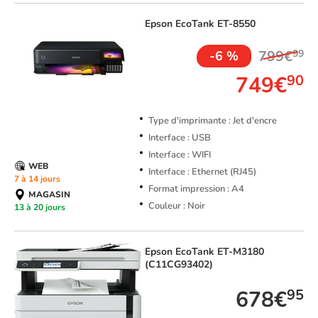
Epson
EcoTank ET-8550
799€
99
-6 %
749€
90
Type d'imprimante : Jet d'encre
Interface : USB
Interface : WIFI
WEB
Interface : Ethernet (RJ45)
7 à 14 jours
Format impression : A4
MAGASIN
Couleur : Noir
13 à 20 jours
Epson
EcoTank ET-M3180
(C11CG93402)
678€
95