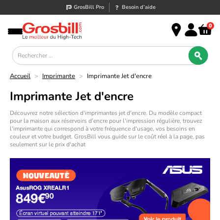
GrosBill Pro
Besoin d’aide
0
Accueil
>
Imprimante
>
Imprimante Jet d'encre
Imprimante Jet d'encre
Découvrez notre sélection d'imprimantes jet d'encre. Du modèle compact
pour la maison aux réservoirs d'encre pour l'impression régulière, trouvez
l'imprimante qui correspond à votre fréquence d'usage, vos besoins en
couleur et votre budget. GrosBill vous guide sur le coût réel à la page, pas
seulement sur le prix d'achat