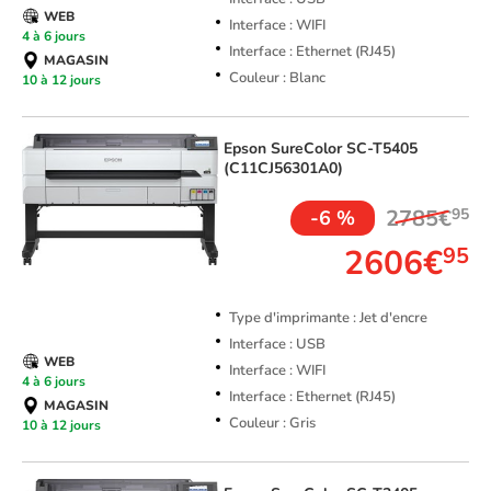
WEB
Interface : WIFI
4 à 6 jours
Interface : Ethernet (RJ45)
MAGASIN
Couleur : Blanc
10 à 12 jours
Epson
SureColor SC-T5405
(C11CJ56301A0)
2785€
95
-6 %
2606€
95
Type d'imprimante : Jet d'encre
Interface : USB
WEB
Interface : WIFI
4 à 6 jours
Interface : Ethernet (RJ45)
MAGASIN
Couleur : Gris
10 à 12 jours