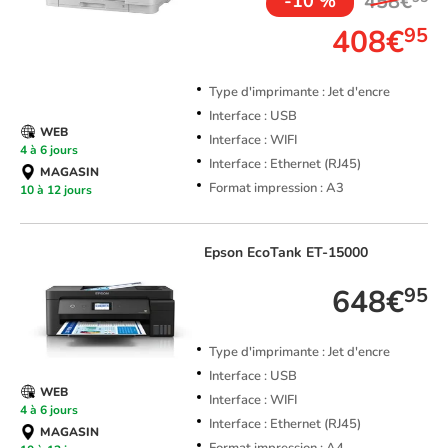
458€
-10 %
408€
95
Type d'imprimante : Jet d'encre
Interface : USB
WEB
Interface : WIFI
4 à 6 jours
Interface : Ethernet (RJ45)
MAGASIN
Format impression : A3
10 à 12 jours
Epson
EcoTank ET-15000
648€
95
Type d'imprimante : Jet d'encre
Interface : USB
WEB
Interface : WIFI
4 à 6 jours
Interface : Ethernet (RJ45)
MAGASIN