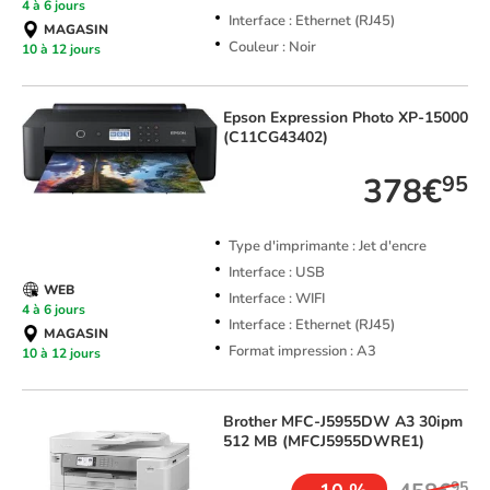
4 à 6 jours
Interface : Ethernet (RJ45)
MAGASIN
Couleur : Noir
10 à 12 jours
Epson
Expression Photo XP-15000
(C11CG43402)
378€
95
Type d'imprimante : Jet d'encre
Interface : USB
WEB
Interface : WIFI
4 à 6 jours
Interface : Ethernet (RJ45)
MAGASIN
Format impression : A3
10 à 12 jours
Brother
MFC-J5955DW A3 30ipm
512 MB (MFCJ5955DWRE1)
95