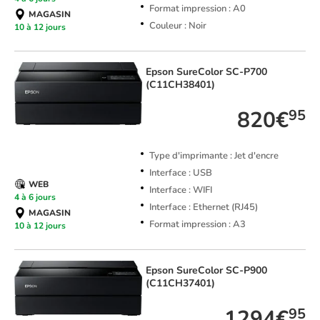
Format impression : A0
MAGASIN
Couleur : Noir
10 à 12 jours
Epson
SureColor SC-P700
(C11CH38401)
820€
95
Type d'imprimante : Jet d'encre
Interface : USB
WEB
Interface : WIFI
4 à 6 jours
Interface : Ethernet (RJ45)
MAGASIN
Format impression : A3
10 à 12 jours
Epson
SureColor SC-P900
(C11CH37401)
1294€
95