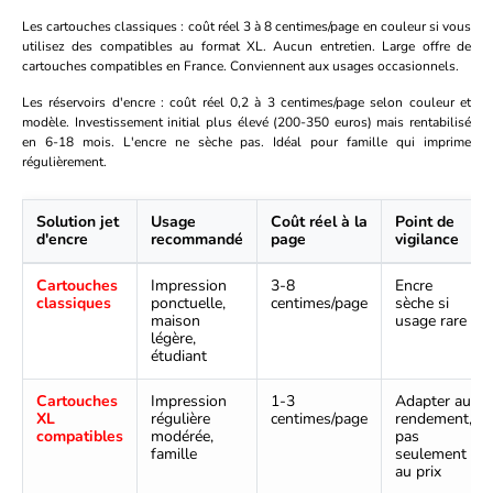
Les cartouches classiques : coût réel 3 à 8 centimes/page en couleur si vous
utilisez des compatibles au format XL. Aucun entretien. Large offre de
cartouches compatibles en France. Conviennent aux usages occasionnels.
Les réservoirs d'encre : coût réel 0,2 à 3 centimes/page selon couleur et
modèle. Investissement initial plus élevé (200-350 euros) mais rentabilisé
en 6-18 mois. L'encre ne sèche pas. Idéal pour famille qui imprime
régulièrement.
Solution jet
Usage
Coût réel à la
Point de
d'encre
recommandé
page
vigilance
Cartouches
Impression
3-8
Encre
classiques
ponctuelle,
centimes/page
sèche si
maison
usage rare
légère,
étudiant
Cartouches
Impression
1-3
Adapter au
XL
régulière
centimes/page
rendement,
compatibles
modérée,
pas
famille
seulement
au prix