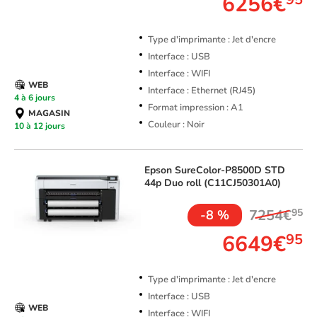
6256€
Type d'imprimante : Jet d'encre
Interface : USB
Interface : WIFI
WEB
Interface : Ethernet (RJ45)
4 à 6 jours
Format impression : A1
MAGASIN
Couleur : Noir
10 à 12 jours
Epson
SureColor-P8500D STD
44p Duo roll (C11CJ50301A0)
7254€
95
-8 %
6649€
95
Type d'imprimante : Jet d'encre
Interface : USB
WEB
Interface : WIFI