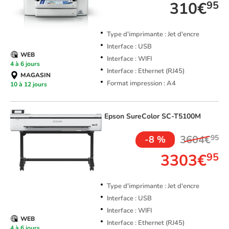
310€
95
Type d'imprimante : Jet d'encre
Interface : USB
WEB
Interface : WIFI
4 à 6 jours
Interface : Ethernet (RJ45)
MAGASIN
Format impression : A4
10 à 12 jours
Epson
SureColor SC-T5100M
3604€
95
-8 %
3303€
95
Type d'imprimante : Jet d'encre
Interface : USB
Interface : WIFI
WEB
Interface : Ethernet (RJ45)
4 à 6 jours