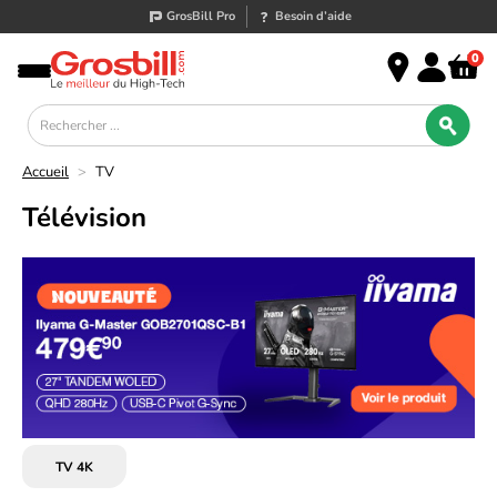
GrosBill Pro
Besoin d’aide
0
Accueil
>
TV
Télévision
TV 4K