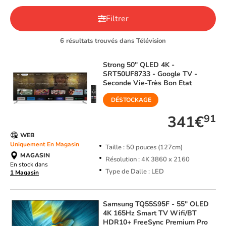
Filtrer
6 résultats trouvés dans Télévision
Strong
50" QLED 4K -
SRT50UF8733 - Google TV -
Seconde Vie-Très Bon Etat
DÉSTOCKAGE
341€
91
WEB
Uniquement En Magasin
Taille : 50 pouces (127cm)
MAGASIN
Résolution : 4K 3860 x 2160
En stock dans
Type de Dalle : LED
1 Magasin
Samsung
TQ55S95F - 55" OLED
4K 165Hz Smart TV Wifi/BT
HDR10+ FreeSync Premium Pro