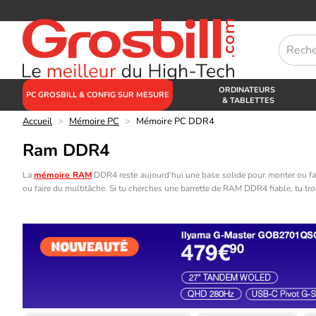
ORDINATEURS
PC GROSBILL & CONFIG SUR MESURE
& TABLETTES
Accueil
>
Mémoire PC
>
Mémoire PC DDR4
Ram DDR4
La
mémoire RAM
DDR4 reste aujourd'hui une base solide pour monter ou fair
ou faire du multitâche. Si tu cherches une barrette de RAM DDR4 fiable, tu t