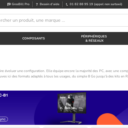
GrosBill Pro
Besoin d’aide
01 82 88 95 19
(appel non surtaxé)
PÉRIPHÉRIQUES
COMPOSANTS
& RÉSEAUX
e évoluer une configuration. Elle équipe encore la majorité des PC, avec une compat
rouves ici des formats adaptés à tous les usages, du simple 8 Go jusqu'à des kits 