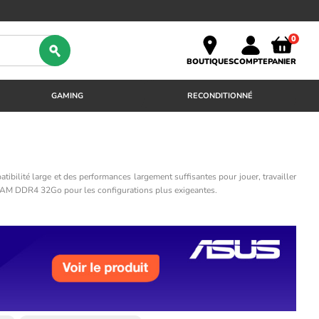
0
BOUTIQUES
COMPTE
PANIER
GAMING
RECONDITIONNÉ
ibilité large et des performances largement suffisantes pour jouer, travailler
en RAM DDR4 32Go pour les configurations plus exigeantes.