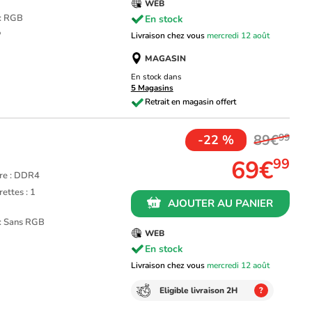
WEB
 : RGB
En stock
P
Livraison chez vous
mercredi 12 août
MAGASIN
En stock dans
5 Magasins
89€
99
z
-22 %
69€
99
re : DDR4
ettes : 1
AJOUTER AU PANIER
 : Sans RGB
WEB
En stock
Livraison chez vous
mercredi 12 août
Eligible livraison 2H
?