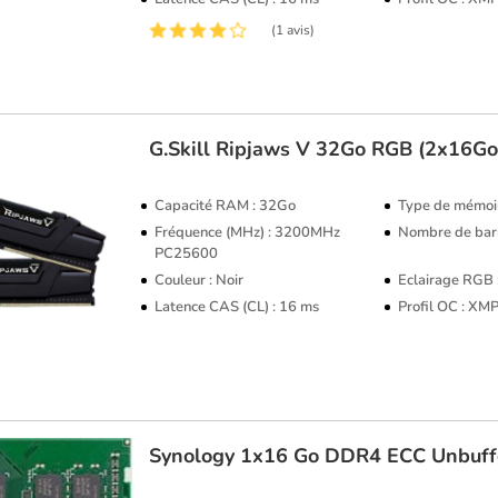
(1 avis)
G.Skill
Ripjaws V 32Go RGB (2x16G
Capacité RAM : 32Go
Type de mémoi
Fréquence (MHz) : 3200MHz
Nombre de barr
PC25600
Couleur : Noir
Eclairage RGB
Latence CAS (CL) : 16 ms
Profil OC : XM
Synology
1x16 Go DDR4 ECC Unbuf