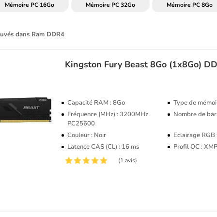
Mémoire PC 16Go
Mémoire PC 32Go
Mémoire PC 8Go
rouvés dans Ram DDR4
Kingston
Fury Beast 8Go (1x8Go) 
TOP VENTE
Capacité RAM : 8Go
Type de mémoi
Fréquence (MHz) : 3200MHz
Nombre de barr
PC25600
Couleur : Noir
Eclairage RGB
Latence CAS (CL) : 16 ms
Profil OC : XM
(1 avis)