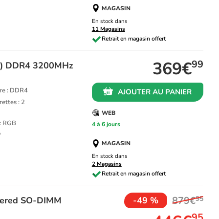
MAGASIN
En stock dans
11 Magasins
369€
99
o) DDR4 3200MHz
re : DDR4
AJOUTER AU PANIER
ettes : 2
WEB
 : RGB
4 à 6 jours
P
MAGASIN
En stock dans
2 Magasins
879€
95
fered SO-DIMM
-49 %
95