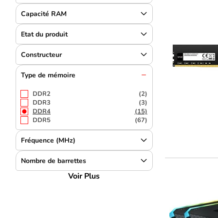
Capacité RAM
Etat du produit
Constructeur
Type de mémoire
DDR2
(2)
DDR3
(3)
DDR4
(15)
DDR5
(67)
Fréquence (MHz)
Nombre de barrettes
Voir Plus