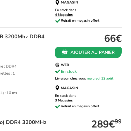
MAGASIN
En stock dans
4 Magasins
66€
GB 3200Mhz DDR4
AJOUTER AU PANIER
WEB
re : DDR4
En stock
ettes : 1
Livraison chez vous
mercredi 12 août
MAGASIN
L) : 16 ms
En stock dans
3 Magasins
289€
99
Go) DDR4 3200MHz