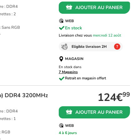
re : DDR4
AJOUTER AU PANIER
ettes : 2
WEB
 : Sans RGB
En stock
P
Livraison chez vous
mercredi 12 août
Eligible livraison 2H
?
MAGASIN
En stock dans
7 Magasins
124€
99
Go) DDR4 3200MHz
re : DDR4
AJOUTER AU PANIER
ettes : 1
WEB
 : RGB
4 à 6 jours
P