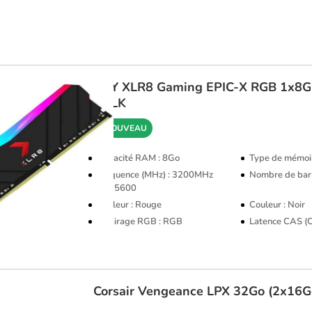
PNY
XLR8 Gaming EPIC-X RGB 1x8
BULK
NOUVEAU
Capacité RAM : 8Go
Type de mémoi
Fréquence (MHz) : 3200MHz
Nombre de barr
PC25600
Couleur : Rouge
Couleur : Noir
Eclairage RGB : RGB
Latence CAS (C
Corsair
Vengeance LPX 32Go (2x16