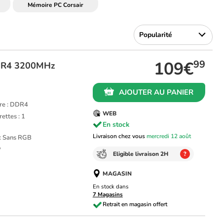
Mémoire PC Corsair
109€
99
DDR4 3200MHz
AJOUTER AU PANIER
re : DDR4
WEB
ettes : 1
En stock
Livraison chez vous
mercredi 12 août
 : Sans RGB
P
Eligible livraison 2H
?
MAGASIN
En stock dans
7 Magasins