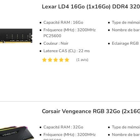
Lexar
LD4 16Go (1x16Go) DDR4 32
Capacité RAM : 16Go
Type de mémoi
Fréquence (MHz) : 3200MHz
Nombre de barr
PC25600
Couleur : Noir
Eclairage RGB
Latence CAS (CL) : 22 ms
(1 avis)
Corsair
Vengeance RGB 32Go (2x16
Capacité RAM : 32Go
Type de mémoi
Fréquence (MHz) : 3200MHz
Nombre de barr