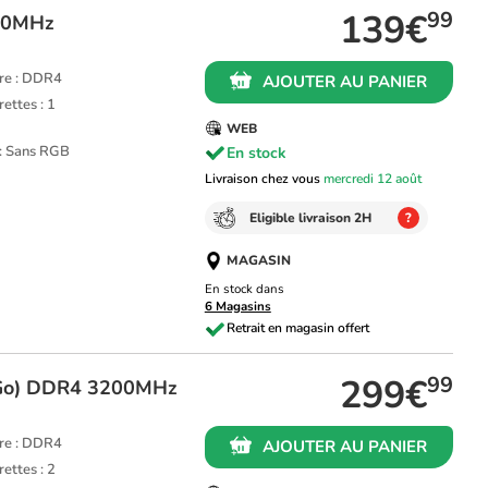
139€
99
00MHz
re : DDR4
AJOUTER AU PANIER
ettes : 1
WEB
 : Sans RGB
En stock
Livraison chez vous
mercredi 12 août
Eligible livraison 2H
?
MAGASIN
En stock dans
6 Magasins
299€
99
Go) DDR4 3200MHz
re : DDR4
AJOUTER AU PANIER
ettes : 2