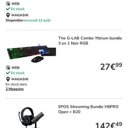
WEB
En stock
MAGASIN
Disponible
mercredi 12 août
The G-LAB
Combo Yttrium bundle
3 en 1 Noir RGB
TOP VENTE
27€
99
WEB
En stock
MAGASIN
En stock dans
2 Magasins
EPOS
Streaming Bundle H6PRO
Open + B20
142€
49