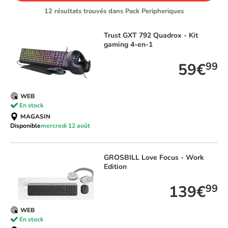
12 résultats trouvés dans Pack Peripheriques
Trust
GXT 792 Quadrox - Kit
gaming 4-en-1
59€
99
WEB
En stock
MAGASIN
Disponible
mercredi 12 août
GROSBILL
Love Focus - Work
Edition
139€
99
WEB
En stock