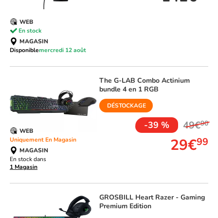
WEB
En stock
MAGASIN
Disponible
mercredi 12 août
The G-LAB
Combo Actinium
bundle 4 en 1 RGB
DÉSTOCKAGE
49€
90
-39 %
WEB
29€
99
Uniquement En Magasin
MAGASIN
En stock dans
1 Magasin
GROSBILL
Heart Razer - Gaming
Premium Edition