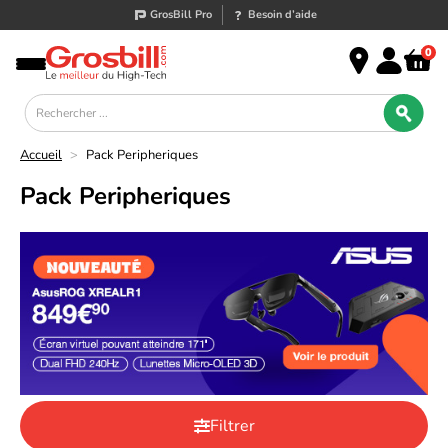
GrosBill Pro
Besoin d’aide
0
Accueil
>
Pack Peripheriques
Pack Peripheriques
Filtrer