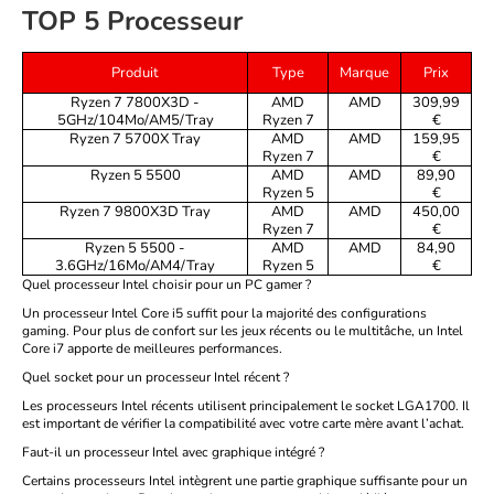
TOP 5 Processeur
Produit
Type
Marque
Prix
Ryzen 7 7800X3D -
AMD
AMD
309,99
5GHz/104Mo/AM5/Tray
Ryzen 7
€
Ryzen 7 5700X Tray
AMD
AMD
159,95
Ryzen 7
€
Ryzen 5 5500
AMD
AMD
89,90
Ryzen 5
€
Ryzen 7 9800X3D Tray
AMD
AMD
450,00
Ryzen 7
€
Ryzen 5 5500 -
AMD
AMD
84,90
3.6GHz/16Mo/AM4/Tray
Ryzen 5
€
Quel processeur Intel choisir pour un PC gamer ?
Un processeur Intel Core i5 suffit pour la majorité des configurations
gaming. Pour plus de confort sur les jeux récents ou le multitâche, un Intel
Core i7 apporte de meilleures performances.
Quel socket pour un processeur Intel récent ?
Les processeurs Intel récents utilisent principalement le socket LGA1700. Il
est important de vérifier la compatibilité avec votre carte mère avant l’achat.
Faut-il un processeur Intel avec graphique intégré ?
Certains processeurs Intel intègrent une partie graphique suffisante pour un