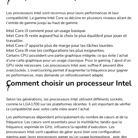
?
Les processeurs Intel sont reconnus pour leurs performances et leur
compatibilité. La gamme Intel Core se décline en plusieurs niveaux allant de
l’entrée de gamme jusqu’au haut de gamme
Intel Core i3
convient pour un usage basique.
Intel Core i5
reste aujourd’hui le choix le plus équilibré pour jouer et
travailler.
Intel Core i7
apporte plus de marge pour les tâches lourdes.
Intel Core i9
vise les configurations les plus exigeantes.
Certains CPU possèdent une partie graphique intégrée, ce qui évite l’achat
d’une carte graphique pour un usage classique. Pour le gaming, l’ajout d’un
GPU reste nécessaire. Les processeurs Intel avec suffixe K peuvent être
overclockés. L’overclocking permet d’augmenter la fréquence pour gagner
en performances, mais demande un refroidissement adapté.
Comment choisir un processeur Intel
?
Selon les générations, les processeurs Intel utilisent différents sockets,
comme le
LGA1700
sur les plateformes récentes. Il est important de vérifier
la compatibilité avec votre carte mère avant l’achat.
Les performances dépendent principalement du nombre de cœurs et de la
fréquence. Les cœurs sont essentiels pour le multitâche, tandis que la
fréquence, exprimée en GHz, influence la rapidité d’exécution. Les
processeurs Intel sont capables de gérer aussi bien une
configuration
gaming avec leurs
processeurs gamer
qu’un
usage
bureautique
,
avec des