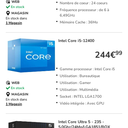
WEB
Nombre de coeur : 24 coeurs
En stock
Fréquence processeur : de 6 à
MAGASIN
6,49GHz
En stock dans
Mémoire Cache : 36Mo
1 Magasin
Intel
Core i5-12400
244€
99
Gamme processeur : Intel Core i5
Utilisation : Bureautique
Utilisation : Gamer
WEB
En stock
Utilisation : Multimédia
MAGASIN
Socket : INTEL LGA1700
En stock dans
Vidéo intégrée : Avec GPU
1 Magasin
Intel
Core Ultra 5 - 235 -
5.0Ghz/24Mo/LGA1851/BOX