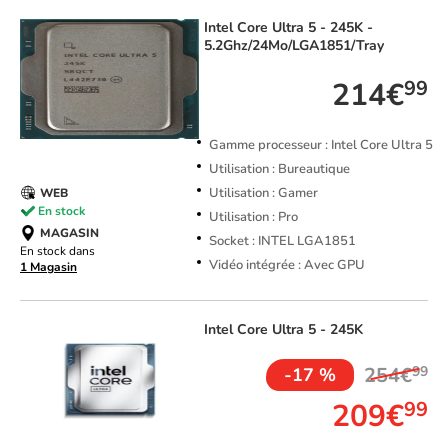
Intel
Core Ultra 5 - 245K -
5.2Ghz/24Mo/LGA1851/Tray
214€
99
Gamme processeur : Intel Core Ultra 5
Utilisation : Bureautique
Utilisation : Gamer
WEB
En stock
Utilisation : Pro
MAGASIN
Socket : INTEL LGA1851
En stock dans
Vidéo intégrée : Avec GPU
1 Magasin
Intel
Core Ultra 5 - 245K
254€
99
-17 %
209€
99