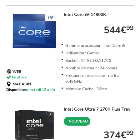
Intel
Core i9-14900K
544€
99
Gamme processeur : Intel Core i9
Utilisation : Gamer
Socket : INTEL LGA1700
Nombre de coeur : 24 coeurs
WEB
Fréquence processeur : de 6 à
En stock
6,49GHz
MAGASIN
Mémoire Cache : 36Mo
Disponible
mercredi 12 août
Intel
Core Ultra 7 270K Plus Tray
NOUVEAU
374€
99