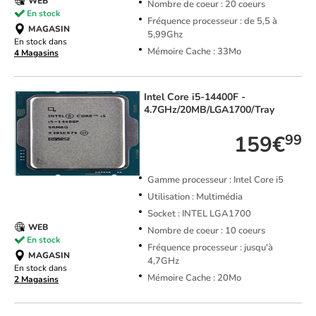
WEB
Nombre de coeur : 20 coeurs
En stock
Fréquence processeur : de 5,5 à
MAGASIN
5,99Ghz
En stock dans
Mémoire Cache : 33Mo
4 Magasins
Intel
Core i5-14400F -
4.7GHz/20MB/LGA1700/Tray
159€
99
Gamme processeur : Intel Core i5
Utilisation : Multimédia
Socket : INTEL LGA1700
WEB
Nombre de coeur : 10 coeurs
En stock
Fréquence processeur : jusqu'à
MAGASIN
4,7GHz
En stock dans
Mémoire Cache : 20Mo
2 Magasins