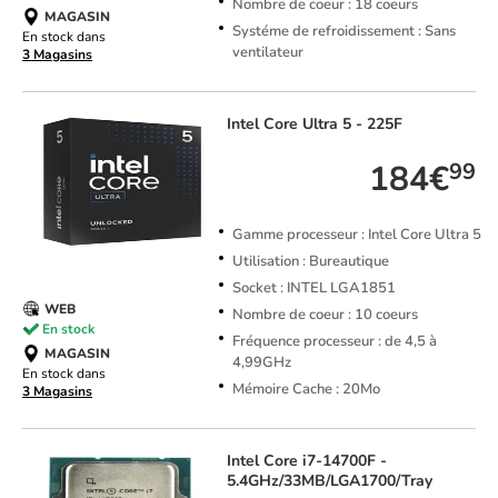
Nombre de coeur : 18 coeurs
MAGASIN
Systéme de refroidissement : Sans
En stock dans
ventilateur
3 Magasins
Intel
Core Ultra 5 - 225F
184€
99
Gamme processeur : Intel Core Ultra 5
Utilisation : Bureautique
Socket : INTEL LGA1851
WEB
Nombre de coeur : 10 coeurs
En stock
Fréquence processeur : de 4,5 à
MAGASIN
4,99GHz
En stock dans
Mémoire Cache : 20Mo
3 Magasins
Intel
Core i7-14700F -
5.4GHz/33MB/LGA1700/Tray