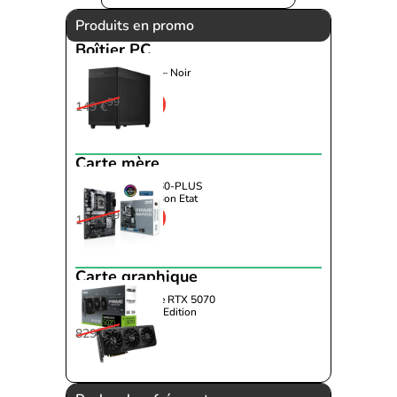
Produits en promo
Boîtier PC
Asus - AP201 TG – Noir
99
-43%
149 €
84
€
99
Carte mère
Asus - PRIME B660-PLUS
D4-Seconde Vie-Bon Etat
99
-17%
111 €
91
€
99
Carte graphique
Asus - T1 GeForce RTX 5070
12GB GDDR7 OC Edition
99
-6%
829 €
779
€
99