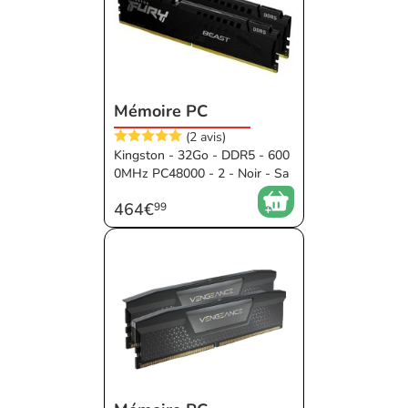
Mémoire PC
(2 avis)
Kingston - 32Go - DDR5 - 600
0MHz PC48000 - 2 - Noir - Sa
ns RGB - 30 ms - XMP - EXPO
464€
99