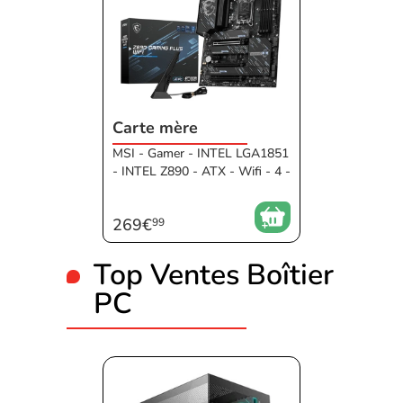
Carte mère
MSI - Gamer - INTEL LGA1851
- INTEL Z890 - ATX - Wifi - 4 -
DDR5 - Sans RGB - 4 - Noir -
256Go - Connecteur standard -
269€
99
4 - 6400MHz PC51200 - 4800
MHz PC38400 - Sans GPU - S
ATA III - M.2 - Intel
Top Ventes Boîtier
PC