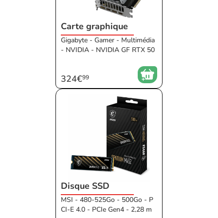
Carte graphique
Gigabyte - Gamer - Multimédia
- NVIDIA - NVIDIA GF RTX 50
50 - HDMI - DisplayPort - 8Go
- Actif - 145 mm - Sans Low P
324€
99
rofile - Noir - Non overclockée
- 0421 AI TOPS
Disque SSD
MSI - 480-525Go - 500Go - P
CI-E 4.0 - PCIe Gen4 - 2,28 m