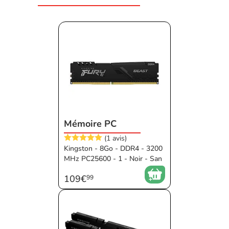
Mémoire PC
(1 avis)
Kingston - 8Go - DDR4 - 3200
MHz PC25600 - 1 - Noir - San
s RGB - 16 ms - XMP
109€
99