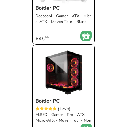
Boîtier PC
Deepcool - Gamer - ATX - Micr
o-ATX - Moyen Tour - Blanc -
Vitrée - Verre trempé - Acier -
Plastique - Sans alimentation P
64€
99
C - ATX - 410 mm - Sans Empl
acement Façade 5 1/4 - RGB -
160 mm - 120 - 140 - 140 - 14
0 - Connecteur standard - Con
necteur arrière - Aquarium
Boîtier PC
(1 avis)
M.RED - Gamer - Pro - ATX -
Micro-ATX - Moyen Tour - Noir
- Vitrée - Verre trempé - Sans a