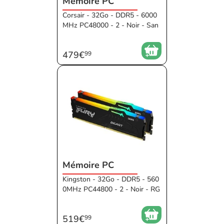
Mémoire PC
Corsair - 32Go - DDR5 - 6000
MHz PC48000 - 2 - Noir - San
s RGB - 38 ms - XMP - EXPO
479€
99
Mémoire PC
Kingston - 32Go - DDR5 - 560
0MHz PC44800 - 2 - Noir - RG
B - 36 ms - XMP - EXPO
519€
99