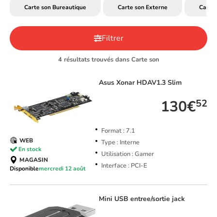
Carte son Bureautique
Carte son Externe
Carte
Filtrer
4 résultats trouvés dans Carte son
Asus
Xonar HDAV1.3 Slim
130€
52
Format : 7.1
WEB
Type : Interne
En stock
Utilisation : Gamer
MAGASIN
Interface : PCI-E
Disponible
mercredi 12 août
Mini USB entree/sortie jack