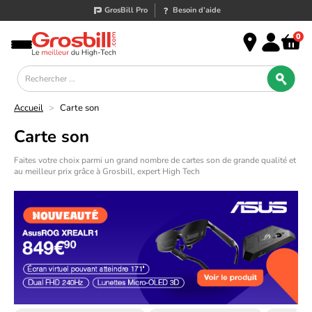
GrosBill Pro
Besoin d’aide
0
Accueil
>
Carte son
Carte son
Faites votre choix parmi un grand nombre de cartes son de grande qualité et
au meilleur prix grâce à Grosbill, expert High Tech