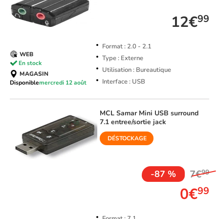
TOP VENTE
12€
99
Format : 2.0 - 2.1
WEB
Type : Externe
En stock
Utilisation : Bureautique
MAGASIN
Interface : USB
Disponible
mercredi 12 août
MCL Samar
Mini USB surround
7.1 entree/sortie jack
DÉSTOCKAGE
TOP VENTE
7€
99
-87 %
0€
99
Format : 7.1