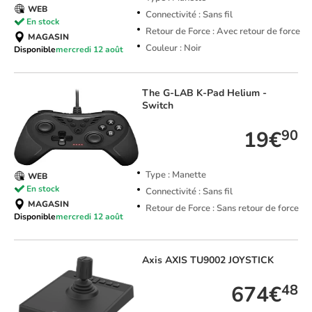
WEB
Connectivité : Sans fil
En stock
Retour de Force : Avec retour de force
MAGASIN
Couleur : Noir
Disponible
mercredi 12 août
The G-LAB
K-Pad Helium -
Switch
19€
90
Type : Manette
WEB
En stock
Connectivité : Sans fil
MAGASIN
Retour de Force : Sans retour de force
Disponible
mercredi 12 août
Axis
AXIS TU9002 JOYSTICK
674€
48