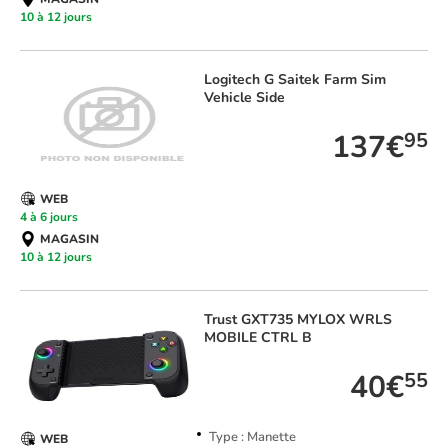
10 à 12 jours
Logitech
G Saitek Farm Sim
Vehicle Side
137€
95
WEB
4 à 6 jours
MAGASIN
10 à 12 jours
Trust
GXT735 MYLOX WRLS
MOBILE CTRL B
40€
55
Type : Manette
WEB