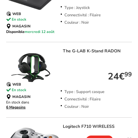
Type : Joystick
WEB
Connectivité : Filaire
En stock
Couleur : Noir
MAGASIN
Disponible
mercredi 12 août
The G-LAB
K-Stand RADON
TOP VENTE
24€
99
WEB
En stock
Type : Support casque
MAGASIN
Connectivité : Filaire
En stock dans
Couleur : Noir
6 Magasins
Logitech
F710 WIRELESS