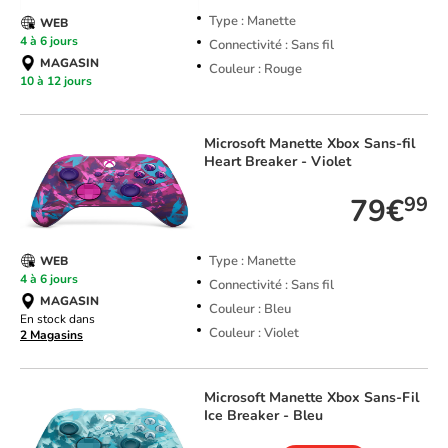
Type : Manette
WEB
4 à 6 jours
Connectivité : Sans fil
MAGASIN
Couleur : Rouge
10 à 12 jours
Microsoft
Manette Xbox Sans-fil
Heart Breaker - Violet
79€
99
Type : Manette
WEB
4 à 6 jours
Connectivité : Sans fil
MAGASIN
Couleur : Bleu
En stock dans
Couleur : Violet
2 Magasins
Microsoft
Manette Xbox Sans-Fil
Ice Breaker - Bleu