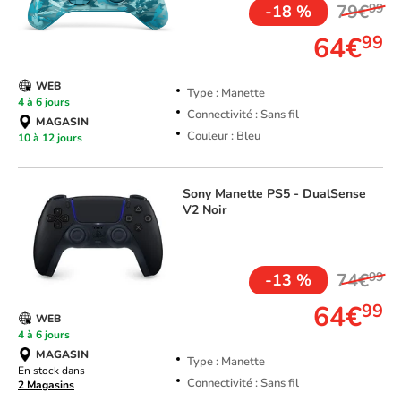
79€
99
-18 %
64€
99
WEB
Type : Manette
4 à 6 jours
Connectivité : Sans fil
MAGASIN
Couleur : Bleu
10 à 12 jours
Sony
Manette PS5 - DualSense
V2 Noir
TOP VENTE
74€
99
-13 %
64€
99
WEB
4 à 6 jours
MAGASIN
Type : Manette
En stock dans
Connectivité : Sans fil
2 Magasins