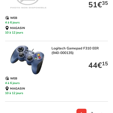
51€
35
WEB
4 à 6 jours
MAGASIN
10 à 12 jours
Logitech
Gamepad F310 EER
(940-000135)
44€
15
WEB
4 à 6 jours
MAGASIN
10 à 12 jours