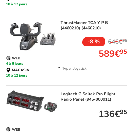
10 à 12 jours
ThrustMaster
TCA Y P B
(4460210) (4460210)
646€
95
-8 %
589€
95
WEB
4 à 6 jours
Type : Joystick
MAGASIN
10 à 12 jours
Logitech
G Saitek Pro Flight
Radio Panel (945-000011)
136€
95
WEB