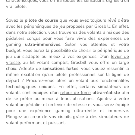
caractéristiques, vous offrira toutes les sensations dignes d’un 
vrai pilote.
Soyez le 
pilote de course
 que vous avez toujours rêvé d’être 
avec les périphériques de jeu proposés par Grosbill. En effet, 
dans notre sélection, vous trouverez des volants ainsi que des 
pédaliers conçus pour vous faire vivre des expériences de 
gaming 
ultra-immersives
. Selon vos attentes et votre 
budget, vous aurez la possibilité de choisir le périphérique de 
jeu qui s’adapte au mieux à vos exigences. D’un 
levier de 
vitesse
, au kit volant complet, Grosbill vous offre un large 
choix. Adepte de 
sensations fortes
, vous voulez ressentir la 
même excitation qu'un pilote professionnel sur la ligne de 
départ ? Procurez-vous alors un volant aux fonctionnalités 
technologiques uniques. En effet, certains simulateurs de 
volants sont équipés d’un 
retour de force
 ultra-réaliste
 afin 
de se prêter au mieux à leurs utilisations. Ajoutez à votre 
volant un pédalier et un levier de vitesse et vous serez équipé 
pour une expérience gaming ultra-réelle et immersive. 
Plongez au cœur de vos circuits grâce à des simulateurs de 
volant performant et puissant. 