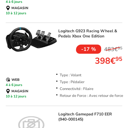
4 à 6 jours
MAGASIN
10 à 12 jours
Logitech
G923 Racing Wheel &
Pedals Xbox One Edition
483€
95
-17 %
398€
95
Type : Volant
WEB
Type : Pédalier
4 à 6 jours
Connectivité : Filaire
MAGASIN
Retour de Force : Avec retour de force
10 à 12 jours
Logitech
Gamepad F710 EER
(940-000145)