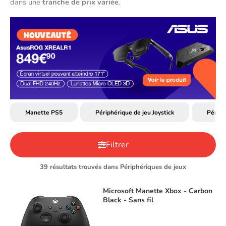
dans une 
tranche de prix variée
. 
Manette PS5
Périphérique de jeu Joystick
Périph
Filtrer
39 résultats trouvés dans Périphériques de jeux
Microsoft
Manette Xbox - Carbon
Black - Sans fil
TOP VENTE