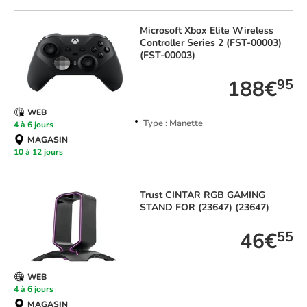
Microsoft
Xbox Elite Wireless
Controller Series 2 (FST-00003)
(FST-00003)
188€
95
WEB
Type : Manette
4 à 6 jours
MAGASIN
10 à 12 jours
Trust
CINTAR RGB GAMING
STAND FOR (23647) (23647)
46€
55
WEB
4 à 6 jours
MAGASIN