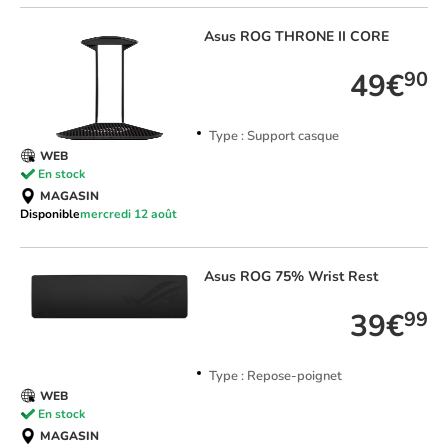
Asus
ROG THRONE II CORE
49€
90
Type : Support casque
WEB
En stock
MAGASIN
Disponible
mercredi 12 août
Asus
ROG 75% Wrist Rest
39€
99
Type : Repose-poignet
WEB
En stock
MAGASIN