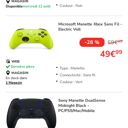
MAGASIN
Couleur : Noir
Disponible
mercredi 12 août
Microsoft
Manette Xbox Sans Fil -
Electric Volt
69€
99
-28 %
49€
99
WEB
Dernière pièce
Type : Manette
MAGASIN
Connectivité : Sans fil
En stock dans
Couleur : Vert
1 Magasin
Sony
Manette DualSense
Midnight Black -
PC/PS5/Mac/Mobile
TOP VENTE