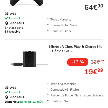
64€
90
WEB
En stock
Type : Manette
MAGASIN
Connectivité : Sans fil
En stock dans
Couleur : Blanc
3 Magasins
Microsoft
Xbox Play & Charge Kit
+ Câble USB-C
22€
99
-13 %
19€
99
Type : Accessoires
WEB
Connectivité : Filaire
En stock
Retour de Force : Sans retour de force
MAGASIN
Couleur : Noir
Disponible
mercredi 12 août