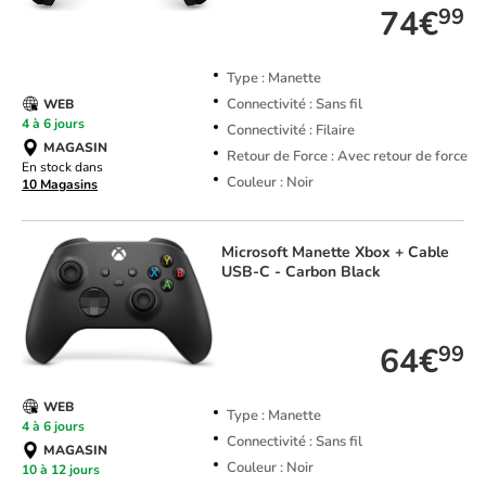
74€
99
Type : Manette
Connectivité : Sans fil
WEB
4 à 6 jours
Connectivité : Filaire
MAGASIN
Retour de Force : Avec retour de force
En stock dans
Couleur : Noir
10 Magasins
Microsoft
Manette Xbox + Cable
USB-C - Carbon Black
TOP VENTE
64€
99
WEB
Type : Manette
4 à 6 jours
Connectivité : Sans fil
MAGASIN
Couleur : Noir
10 à 12 jours