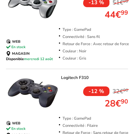
51€
99
-13 %
44€
99
Type : GamePad
Connectivité : Sans fil
WEB
Retour de Force : Avec retour de force
En stock
Couleur : Noir
MAGASIN
Couleur : Gris
Disponible
mercredi 12 août
Logitech
F310
32€
90
-12 %
28€
90
Type : GamePad
WEB
Connectivité : Filaire
En stock
Retour de Force : Sans retour de force