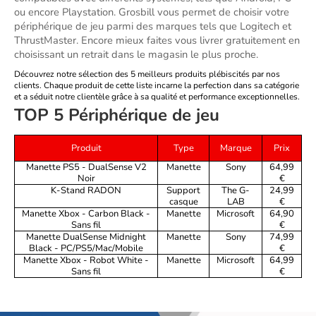
ou encore Playstation. Grosbill vous permet de choisir votre 
périphérique de jeu parmi des marques tels que 
Logitech
 et 
ThrustMaster
. Encore mieux faites vous livrer gratuitement en 
choisissant un retrait dans le magasin le plus proche.
Découvrez notre sélection des 5 meilleurs produits plébiscités par nos
clients. Chaque produit de cette liste incarne la perfection dans sa catégorie
et a séduit notre clientèle grâce à sa qualité et performance exceptionnelles.
TOP 5 Périphérique de jeu
Produit
Type
Marque
Prix
Manette PS5 - DualSense V2
Manette
Sony
64,99
Noir
€
K-Stand RADON
Support
The G-
24,99
casque
LAB
€
Manette Xbox - Carbon Black -
Manette
Microsoft
64,90
Sans fil
€
Manette DualSense Midnight
Manette
Sony
74,99
Black - PC/PS5/Mac/Mobile
€
Manette Xbox - Robot White -
Manette
Microsoft
64,99
Sans fil
€