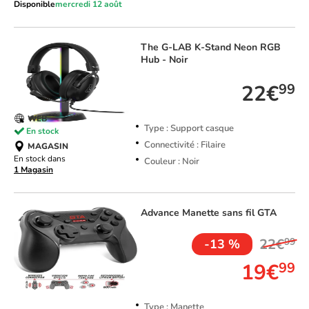
Disponible
mercredi 12 août
The G-LAB
K-Stand Neon RGB
Hub - Noir
22€
99
WEB
Type : Support casque
En stock
Connectivité : Filaire
MAGASIN
En stock dans
Couleur : Noir
1 Magasin
Advance
Manette sans fil GTA
22€
99
-13 %
19€
99
Type : Manette