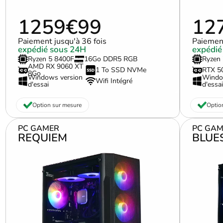
1259€99
12
Paiement jusqu'à 36 fois
Paiement
expédié sous 24H
expédié
Ryzen 5 8400F
16Go DDR5 RGB
Ryzen
AMD RX 9060 XT
1 To SSD NVMe
RTX 5
8Go
Windows version
Windo
Wifi Intégré
d'essai
d'essai
Option sur mesure
Optio
PC GAMER
PC GAM
REQUIEM
BLUE