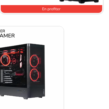
En profiter
ER
GAMER