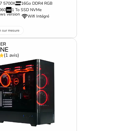
 7 5700X
16Go DDR4 RGB
060
1 To SSD NVMe
ws version
Wifi Intégré
n sur mesure
ER
NE
(1 avis)