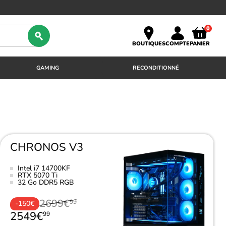
0
BOUTIQUES
COMPTE
PANIER
GAMING
RECONDITIONNÉ
CHRONOS V3
Intel i7 14700KF
RTX 5070 Ti
32 Go DDR5 RGB
2699€
99
-150€
2549€
99