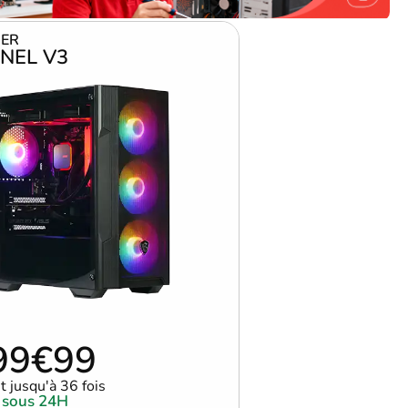
ER
NEL V3
99€99
 jusqu'à 36 fois
 sous 24H