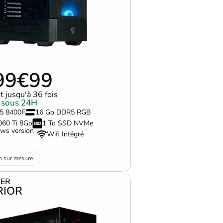
99€99
 jusqu'à 36 fois
 sous 24H
 5 8400F
16 Go DDR5 RGB
060 Ti 8Go
1 To SSD NVMe
ws version
Wifi Intégré
n sur mesure
ER
IOR