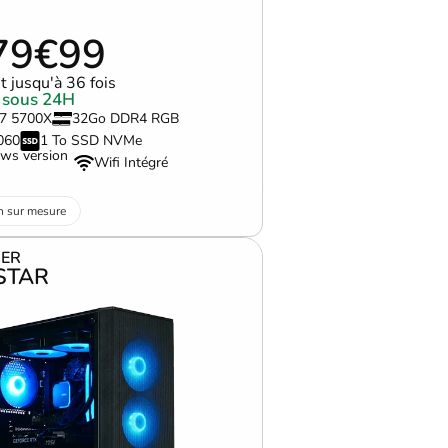
79€99
 jusqu'à 36 fois
 sous 24H
 7 5700X
32Go DDR4 RGB
060
1 To SSD NVMe
ws version
Wifi Intégré
n sur mesure
ER
STAR