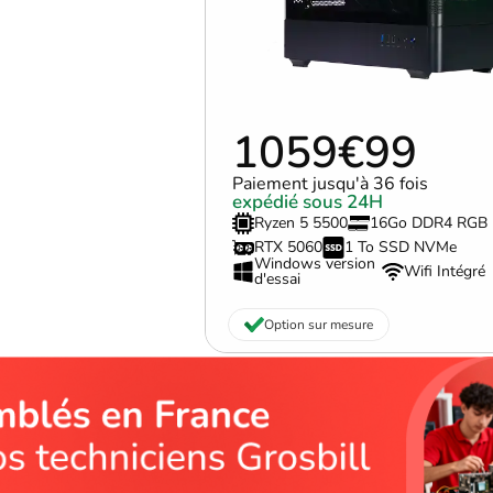
1059€99
Paiement jusqu'à 36 fois
expédié sous 24H
Ryzen 5 5500
16Go DDR4 RGB
RTX 5060
1 To SSD NVMe
Windows version
Wifi Intégré
d'essai
Option sur mesure