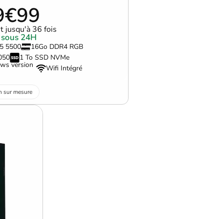
9€99
 jusqu'à 36 fois
 sous 24H
5 5500
16Go DDR4 RGB
050
1 To SSD NVMe
ws version
Wifi Intégré
n sur mesure