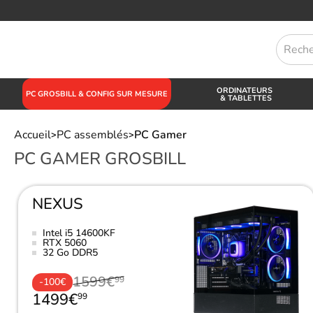
ORDINATEURS
PC GROSBILL & CONFIG SUR MESURE
& TABLETTES
Accueil
PC assemblés
PC Gamer
>
>
PC GAMER GROSBILL
NEXUS
Intel i5 14600KF
RTX 5060
32 Go DDR5
1599€
99
-100€
1499€
99