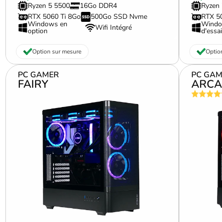
Ryzen 5 5500
16Go DDR4
Ryzen
RTX 5060 Ti 8Go
500Go SSD Nvme
RTX 5
Windows en
Windo
Wifi Intégré
option
d'essai
Option sur mesure
Optio
PC GAMER
PC GAM
FAIRY
ARCA