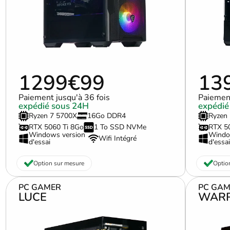
1299€99
13
Paiement jusqu'à 36 fois
Paiement
expédié sous 24H
expédié
Ryzen 7 5700X
16Go DDR4
Ryzen
RTX 5060 Ti 8Go
1 To SSD NVMe
RTX 5
Windows version
Windo
Wifi Intégré
d'essai
d'essai
Option sur mesure
Optio
PC GAMER
PC GAM
LUCE
WARR