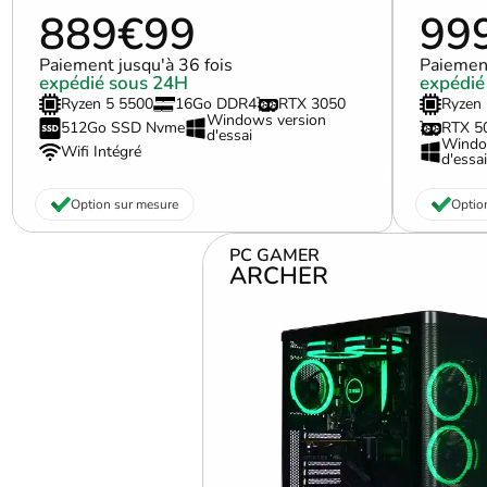
889€99
99
Paiement jusqu'à 36 fois
Paiement
expédié sous 24H
expédié
Ryzen 5 5500
16Go DDR4
RTX 3050
Ryzen 
Windows version
512Go SSD Nvme
RTX 5
d'essai
Windo
Wifi Intégré
d'essai
Option sur mesure
Optio
PC GAMER
ARCHER