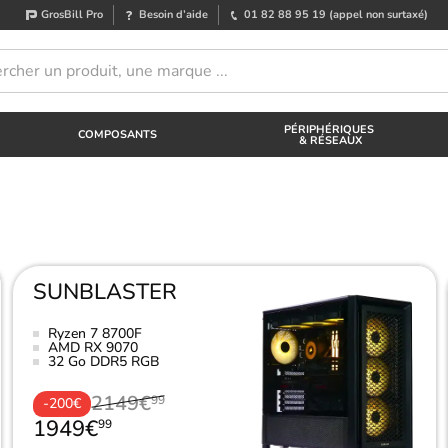
GrosBill Pro
Besoin d’aide
01 82 88 95 19
(appel non surtaxé)
PÉRIPHÉRIQUES
COMPOSANTS
& RÉSEAUX
SUNBLASTER
Ryzen 7 8700F
AMD RX 9070
32 Go DDR5 RGB
2149€
99
-200€
1949€
99