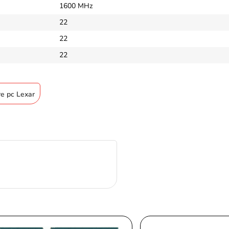
1600 MHz
22
22
22
re pc Lexar