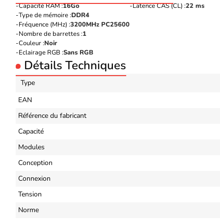
Capacité RAM :
16Go
Latence CAS (CL) :
22 ms
Type de mémoire :
DDR4
Fréquence (MHz) :
3200MHz PC25600
Nombre de barrettes :
1
Couleur :
Noir
Eclairage RGB :
Sans RGB
Détails Techniques
Type
EAN
Référence du fabricant
Capacité
Modules
Conception
Connexion
Tension
Norme