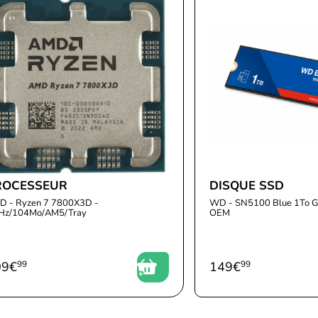
ROCESSEUR
DISQUE SSD
D - Ryzen 7 7800X3D -
WD - SN5100 Blue 1To 
Hz/104Mo/AM5/Tray
OEM
09
€
99
149
€
99