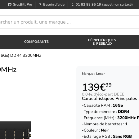
GrosBill Pro
Besoin d’aide
01 82 88 95 19
(appel non surtaxé)
PÉRIPHÉRIQUES
COMPOSANTS
& RÉSEAUX
x16Go) DDR4 3200MHz
00MHz
Marque : Lexar
139€
99
0,04€ d'éco-part
DEEE
Caractéristiques Principales
Capacité RAM :
16Go
Type de mémoire :
DDR4
Fréquence (MHz) :
3200MHz 
Nombre de barrettes :
1
Couleur :
Noir
Eclairage RGB :
Sans RGB