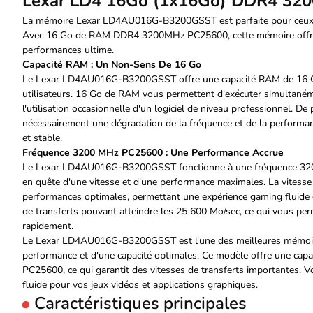
Lexar LD4 16Go (1x16Go) DDR4 32
La mémoire Lexar LD4AU016G-B3200GSST est parfaite pour ceux 
Avec 16 Go de RAM DDR4 3200MHz PC25600, cette mémoire offre u
performances ultime.
Capacité RAM : Un Non-Sens De 16 Go
Le Lexar LD4AU016G-B3200GSST offre une capacité RAM de 16 Go, 
utilisateurs. 16 Go de RAM vous permettent d'exécuter simultaném
l'utilisation occasionnelle d'un logiciel de niveau professionnel. De 
nécessairement une dégradation de la fréquence et de la performa
et stable.
Fréquence 3200 MHz PC25600 : Une Performance Accrue
Le Lexar LD4AU016G-B3200GSST fonctionne à une fréquence 3200 M
en quête d'une vitesse et d'une performance maximales. La vitess
performances optimales, permettant une expérience gaming fluide 
de transferts pouvant atteindre les 25 600 Mo/sec, ce qui vous pe
rapidement.
Le Lexar LD4AU016G-B3200GSST est l'une des meilleures mémoire
performance et d'une capacité optimales. Ce modèle offre une ca
PC25600, ce qui garantit des vitesses de transferts importantes. V
fluide pour vos jeux vidéos et applications graphiques.
Caractéristiques principales