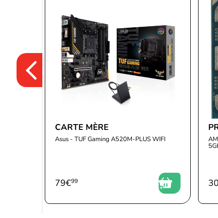
CARTE MÈRE
P
Asus - TUF Gaming A520M-PLUS WIFI
AM
5G
79
€
99
3