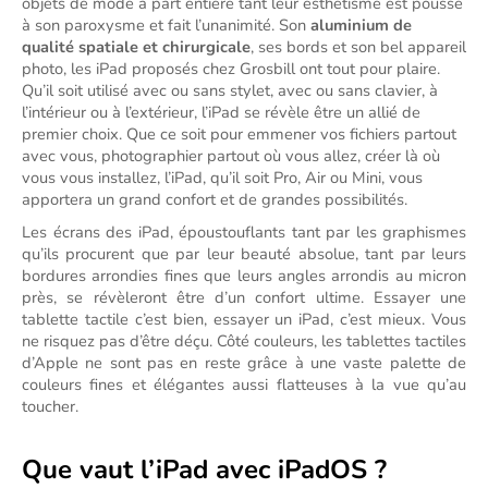
objets de mode à part entière tant leur esthétisme est poussé 
à son paroxysme et fait l’unanimité. Son 
aluminium de 
qualité spatiale et chirurgicale
, ses bords et son bel appareil 
photo, les iPad proposés chez Grosbill ont tout pour plaire. 
Qu’il soit utilisé avec ou sans stylet, avec ou sans clavier, à 
l’intérieur ou à l’extérieur, l’iPad se révèle être un allié de 
premier choix. Que ce soit pour emmener vos fichiers partout 
avec vous, photographier partout où vous allez, créer là où 
vous vous installez, l’iPad, qu’il soit Pro, Air ou Mini, vous 
apportera un grand confort et de grandes possibilités.
Les écrans des iPad, époustouflants tant par les graphismes 
qu’ils procurent que par leur beauté absolue, tant par leurs 
bordures arrondies fines que leurs angles arrondis au micron 
près, se révèleront être d’un confort ultime. Essayer une 
tablette tactile c’est bien, essayer un iPad, c’est mieux. Vous 
ne risquez pas d’être déçu. Côté couleurs, les tablettes tactiles 
d’Apple ne sont pas en reste grâce à une vaste palette de 
couleurs fines et élégantes aussi flatteuses à la vue qu’au 
toucher.
Que vaut l’iPad avec iPadOS ?