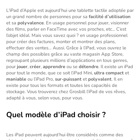
L'iPad d’Apple est aujourd’hui une tablette tactile adoptée par 
un grand nombre de personnes pour sa 
facilité d’utilisation
et sa 
polyvalence
. En usage personnel pour jouer, visionner 
des films, parler en FaceTime avec vos proches, etc... C’est 
l’objet idéal. Mais vous savez quoi ? en usage professionnel 
pour créer des factures, monter et montrer des plans, 
effectuer des ventes… Aussi. Grâce à l’iPad, vous ouvrez le 
champ des possibles grâce au vaste magasin App Store, 
regroupant plusieurs millions d’applications en tous genres, 
pour 
jouer
, 
créer
, 
apprendre
 ou se 
détendre
. Il existe un iPad 
pour tout le monde, que ce soit l’iPad Mini, 
ultra compact
 et 
maniable
 ou l’iPad Pro,
 sur-puissant
 et 
polyvalent
. Il en 
existe pour tous les formats et toutes les capacités de 
stockage. Vous trouverez chez Grosbill l’iPad de vos rêves, 
adapté à vous, selon vous, pour vous. 
Quel modèle d’iPad choisir ?
Les iPad peuvent aujourd’hui être considérés comme des 