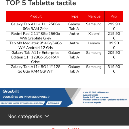
TOP 5 Tablette tactile
Produit
Type
Marque
Prix
Galaxy Tab A11+ 11'' 256Go
Galaxy
Samsung
299,90
6Go RAM Grise
Tab A
€
Redmi Pad 2 11" 8Go 256Go
Autre
Xiaomi
219,90
Wifi Graphite Grey
€
Tab M9 Mediatek 9" 4Go/64Go
Autre
Lenovo
99,90
Wifi Android 12 Gris
€
Galaxy Tab A11+ Enterprise
Galaxy
Samsung
209,90
Edition 11'' 128Go 6Go RAM
Tab A
€
Grise
Galaxy Tab A11+ 5G 11" 128
Galaxy
Samsung
319,90
Go 6Go RAM 5G/Wifi
Tab A
€
Nos catégories