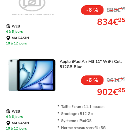
888€
95
-6 %
834€
95
WEB
4 à 6 jours
MAGASIN
10 à 12 jours
Apple
iPad Air M3 11" WiFi Cell
512GB Blue
961€
95
-6 %
902€
95
Taille Ecran : 11.1 pouces
WEB
Stockage : 512 Go
4 à 6 jours
Systeme : iPadOS
MAGASIN
Norme reseau sans fil : 5G
10 à 12 jours