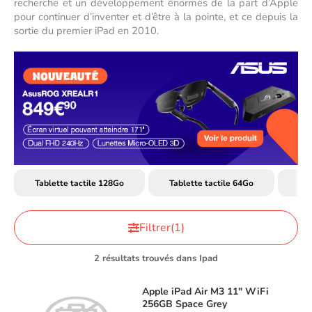
recherche et un développement énormes de la part d’Apple 
pour continuer d’inventer et d’être à la pointe, et ce depuis la 
sortie du premier iPad en 2010. 
Tablette tactile 128Go
Tablette tactile 64Go
Tab
Filtrer
(1)
2 résultats trouvés dans Ipad
Apple
iPad Air M3 11" WiFi
256GB Space Grey