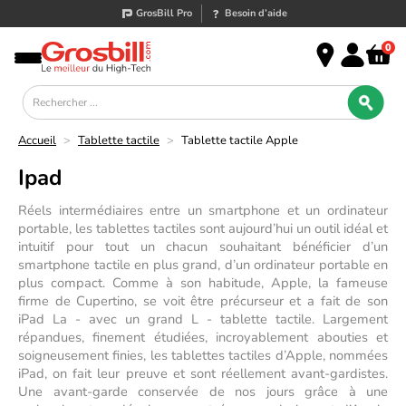
GrosBill Pro
Besoin d’aide
0
Accueil
>
Tablette tactile
>
Tablette tactile Apple
Ipad
Réels intermédiaires entre un smartphone et un ordinateur 
portable, les tablettes tactiles sont aujourd’hui un outil idéal et 
intuitif pour tout un chacun souhaitant bénéficier d’un 
smartphone tactile en plus grand, d’un ordinateur portable en 
plus compact. Comme à son habitude, Apple, la fameuse 
firme de Cupertino, se voit être précurseur et a fait de son 
iPad La - avec un grand L - tablette tactile. Largement 
répandues, finement étudiées, incroyablement abouties et 
soigneusement finies, les tablettes tactiles d’Apple, nommées 
iPad, on fait leur preuve et sont réellement avant-gardistes. 
Une avant-garde conservée de nos jours grâce à une 