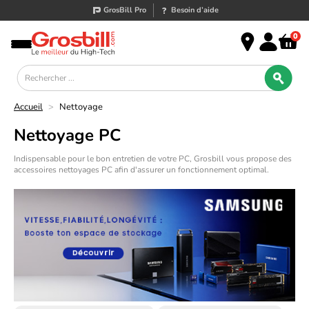
GrosBill Pro
Besoin d’aide
0
Accueil
>
Nettoyage
Nettoyage PC
Indispensable pour le bon entretien de votre PC, Grosbill vous propose des
accessoires nettoyages PC afin d'assurer un fonctionnement optimal.