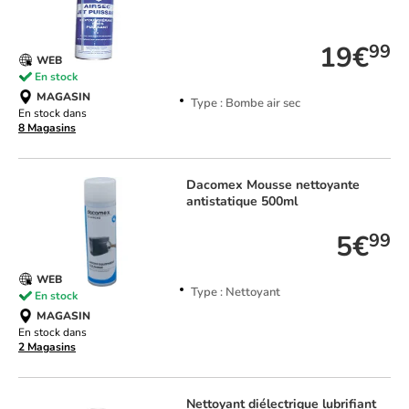
TOP VENTE
19€
99
WEB
En stock
MAGASIN
Type : Bombe air sec
En stock dans
8 Magasins
Dacomex
Mousse nettoyante
antistatique 500ml
5€
99
WEB
Type : Nettoyant
En stock
MAGASIN
En stock dans
2 Magasins
Nettoyant diélectrique lubrifiant