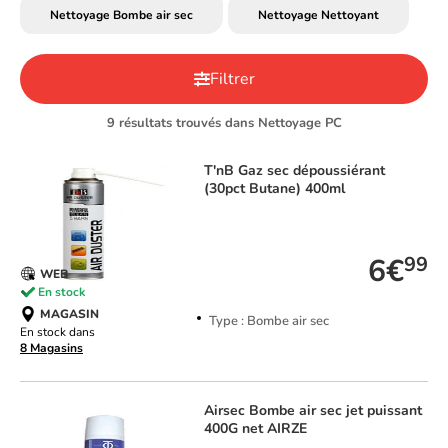
Nettoyage Bombe air sec
Nettoyage Nettoyant
Filtrer
9 résultats trouvés dans Nettoyage PC
T'nB
Gaz sec dépoussiérant
(30pct Butane) 400ml
TOP VENTE
6€
99
WEB
En stock
MAGASIN
Type : Bombe air sec
En stock dans
8 Magasins
Airsec
Bombe air sec jet puissant
400G net AIRZE