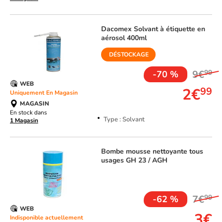
Dacomex
Solvant à étiquette en
aérosol 400ml
DÉSTOCKAGE
9€
99
-70 %
WEB
2€
99
Uniquement En Magasin
MAGASIN
En stock dans
Type : Solvant
1 Magasin
Bombe mousse nettoyante tous
usages GH 23 / AGH
TOP VENTE
7€
99
-62 %
WEB
3€
Indisponible actuellement