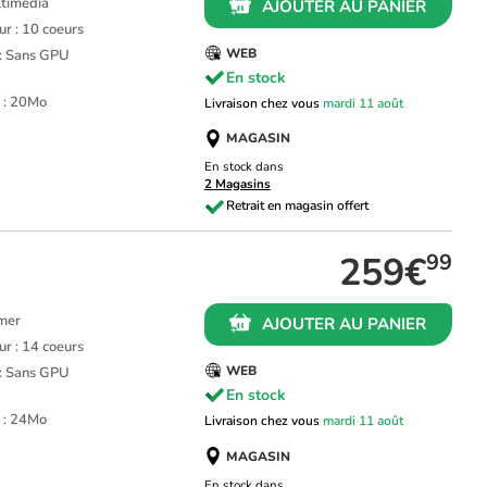
ultimédia
AJOUTER AU PANIER
r : 10 coeurs
WEB
 : Sans GPU
En stock
 : 20Mo
Livraison chez vous
mardi 11 août
MAGASIN
En stock dans
2 Magasins
259€
99
amer
AJOUTER AU PANIER
r : 14 coeurs
WEB
 : Sans GPU
En stock
 : 24Mo
Livraison chez vous
mardi 11 août
MAGASIN
En stock dans