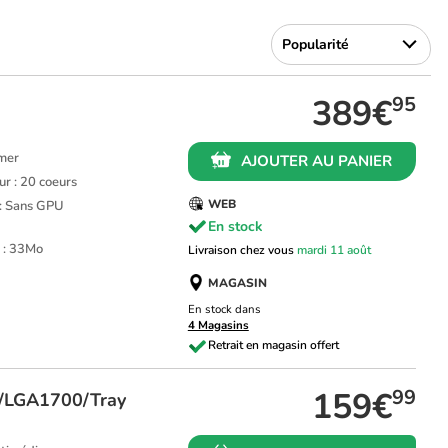
389€
95
amer
AJOUTER AU PANIER
r : 20 coeurs
WEB
 : Sans GPU
En stock
 : 33Mo
Livraison chez vous
mardi 11 août
MAGASIN
En stock dans
4 Magasins
159€
99
B/LGA1700/Tray