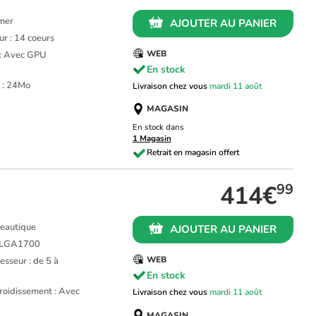
amer
AJOUTER AU PANIER
r : 14 coeurs
WEB
 : Avec GPU
En stock
 : 24Mo
Livraison chez vous
mardi 11 août
MAGASIN
En stock dans
1 Magasin
414€
99
ureautique
AJOUTER AU PANIER
L LGA1700
WEB
sseur : de 5 à
En stock
roidissement : Avec
Livraison chez vous
mardi 11 août
MAGASIN