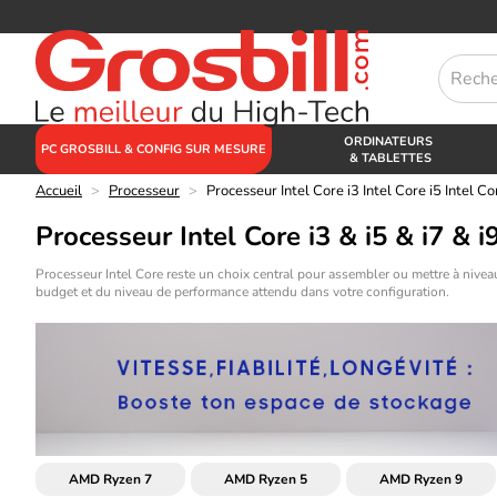
ORDINATEURS
PC GROSBILL & CONFIG SUR MESURE
& TABLETTES
Accueil
>
Processeur
>
Processeur Intel Core i3 Intel Core i5 Intel Cor
Processeur Intel Core i3 & i5 & i7 & i
Processeur Intel Core reste un choix central pour assembler ou mettre à niveau
budget et du niveau de performance attendu dans votre configuration.
AMD Ryzen 7
AMD Ryzen 5
AMD Ryzen 9