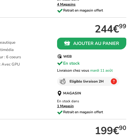
4 Magasins
244€
99
ureautique
AJOUTER AU PANIER
ultimédia
WEB
r : 6 coeurs
En stock
 : Avec GPU
Livraison chez vous
mardi 11 août
Eligible livraison 2H
?
MAGASIN
En stock dans
1 Magasin
199€
90