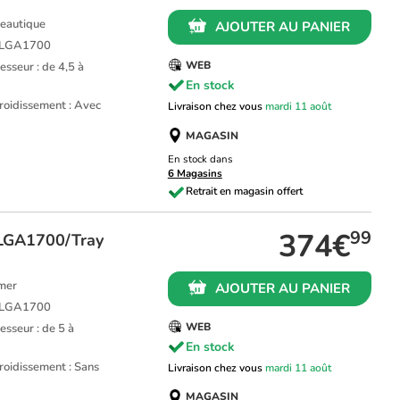
ureautique
AJOUTER AU PANIER
L LGA1700
WEB
sseur : de 4,5 à
En stock
roidissement : Avec
Livraison chez vous
mardi 11 août
MAGASIN
En stock dans
6 Magasins
374€
99
/LGA1700/Tray
amer
AJOUTER AU PANIER
L LGA1700
WEB
sseur : de 5 à
En stock
roidissement : Sans
Livraison chez vous
mardi 11 août
MAGASIN