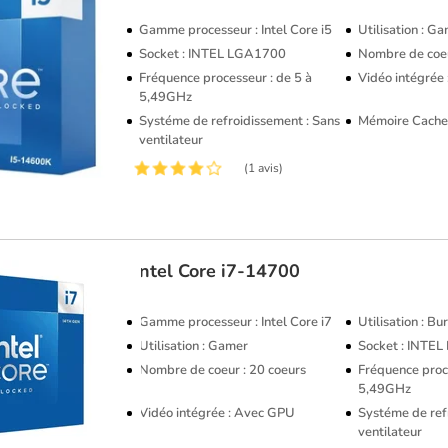
Gamme processeur : Intel Core i5
Utilisation : G
Socket : INTEL LGA1700
Nombre de coeu
Fréquence processeur : de 5 à
Vidéo intégrée
5,49GHz
Systéme de refroidissement : Sans
Mémoire Cache
ventilateur
(1 avis)
Intel
Core i7-14700
Gamme processeur : Intel Core i7
Utilisation : B
Utilisation : Gamer
Socket : INTE
Nombre de coeur : 20 coeurs
Fréquence proce
5,49GHz
Vidéo intégrée : Avec GPU
Systéme de ref
ventilateur