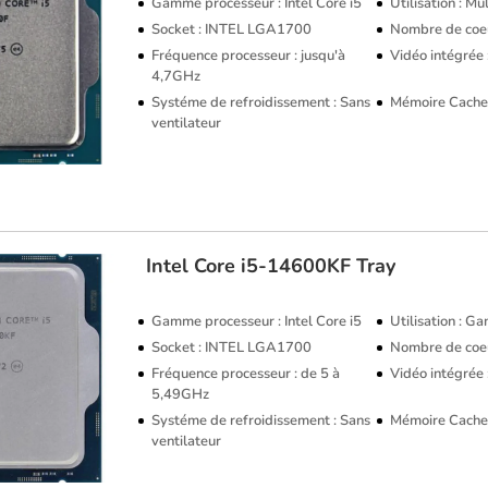
Gamme processeur : Intel Core i5
Utilisation : M
Socket : INTEL LGA1700
Nombre de coeu
Fréquence processeur : jusqu'à
Vidéo intégrée
4,7GHz
Systéme de refroidissement : Sans
Mémoire Cache
ventilateur
Intel
Core i5-14600KF Tray
Gamme processeur : Intel Core i5
Utilisation : G
Socket : INTEL LGA1700
Nombre de coeu
Fréquence processeur : de 5 à
Vidéo intégrée
5,49GHz
Systéme de refroidissement : Sans
Mémoire Cache
ventilateur