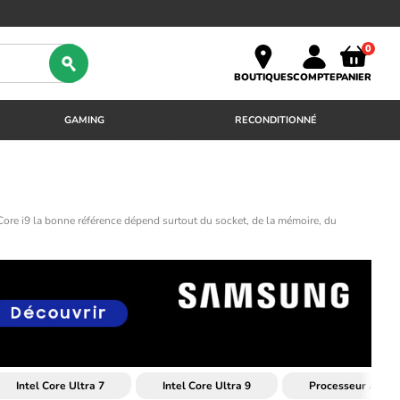
0
BOUTIQUES
COMPTE
PANIER
GAMING
RECONDITIONNÉ
, Core i9 la bonne référence dépend surtout du socket, de la mémoire, du
Intel Core Ultra 7
Intel Core Ultra 9
Processeur AMD