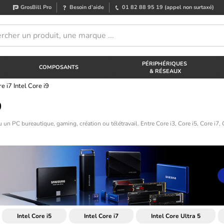
GrosBill Pro
Besoin d’aide
01 82 88 95 19
(appel non surtaxé)
PÉRIPHÉRIQUES
COMPOSANTS
& RÉSEAUX
e i7 Intel Core i9
9
 un PC bureautique, gaming, création ou télétravail. Entre Core i3, Core i5, Core i7
Intel Core i5
Intel Core i7
Intel Core Ultra 5