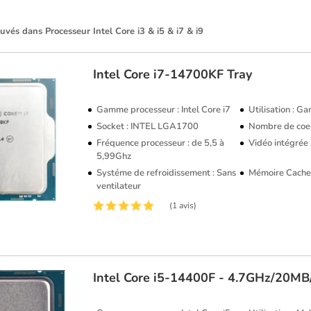
ouvés dans Processeur Intel Core i3 & i5 & i7 & i9
Intel
Core i7-14700KF Tray
Gamme processeur : Intel Core i7
Utilisation : G
Socket : INTEL LGA1700
Nombre de coeu
Fréquence processeur : de 5,5 à
Vidéo intégrée
5,99Ghz
Systéme de refroidissement : Sans
Mémoire Cache
ventilateur
(1 avis)
Intel
Core i5-14400F - 4.7GHz/20M