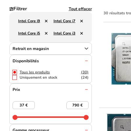
Filtrer
Tout effacer
30 résultats tr
Intel Core i9
Intel Core i7
Intel Core i5
Intel Core i3
Retrait en magasin
Disponibilités
Tous les produits
(30)
Uniquement en stock
(24)
Prix
Gamme processeur