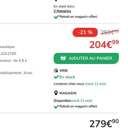
En stock dans
2 Magasins
259€
99
-21 %
204€
99
ureautique
L LGA1700
AJOUTER AU PANIER
sseur : de 4,5 à
WEB
roidissement : Avec
En stock
Livraison chez vous
mardi 11 août
MAGASIN
Disponible
mardi 11 août
279€
90