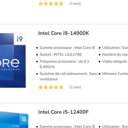
(1 avis)
Intel
Core i9-14900K
Gamme processeur : Intel Core i9
Utilisation : G
Socket : INTEL LGA1700
Nombre de coeu
Fréquence processeur : de 6 à
Vidéo intégrée
6,49GHz
Systéme de refroidissement : Sans
Mémoire Cache
ventilateur
(1 avis)
Intel
Core i5-12400F
Gamme processeur : Intel Core i5
Utilisation : B