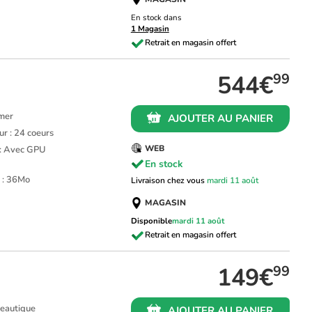
En stock dans
1 Magasin
544€
99
amer
AJOUTER AU PANIER
r : 24 coeurs
WEB
 : Avec GPU
En stock
 : 36Mo
Livraison chez vous
mardi 11 août
MAGASIN
Disponible
mardi 11 août
149€
99
ureautique
AJOUTER AU PANIER