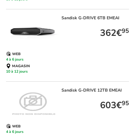
Sandisk
G-DRIVE 6TB EMEAI
362€
95
WEB
4 à 6 jours
MAGASIN
10 à 12 jours
Sandisk
G-DRIVE 12TB EMEAI
603€
95
WEB
4 à 6 jours