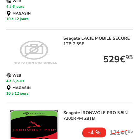
WEB
4 à 6 jours
MAGASIN
10 à 12 jours
Seagate
LACIE MOBILE SECURE
1TB 2.5SE
529€
95
WEB
4 à 6 jours
MAGASIN
10 à 12 jours
Seagate
IRONWOLF PRO 3.5IN
7200RPM 28TB
1214€
95
-4 %