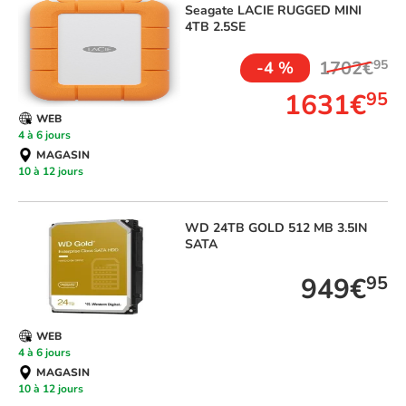
Seagate
LACIE RUGGED MINI
4TB 2.5SE
1702€
95
-4 %
1631€
95
WEB
4 à 6 jours
MAGASIN
10 à 12 jours
WD
24TB GOLD 512 MB 3.5IN
SATA
949€
95
WEB
4 à 6 jours
MAGASIN
10 à 12 jours