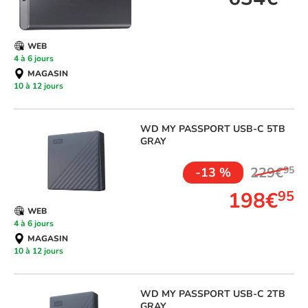
WEB
4 à 6 jours
MAGASIN
10 à 12 jours
WD
MY PASSPORT USB-C 5TB
GRAY
229€
95
-13 %
198€
95
WEB
4 à 6 jours
MAGASIN
10 à 12 jours
WD
MY PASSPORT USB-C 2TB
GRAY