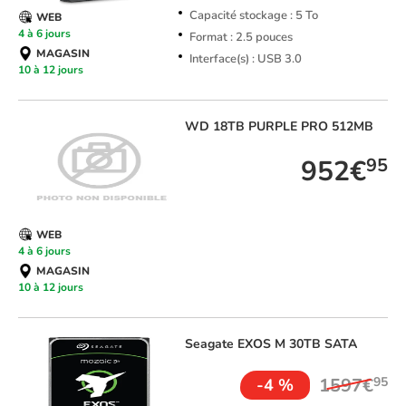
Capacité stockage : 5 To
WEB
4 à 6 jours
Format : 2.5 pouces
MAGASIN
Interface(s) : USB 3.0
10 à 12 jours
WD
18TB PURPLE PRO 512MB
952€
95
WEB
4 à 6 jours
MAGASIN
10 à 12 jours
Seagate
EXOS M 30TB SATA
1597€
95
-4 %