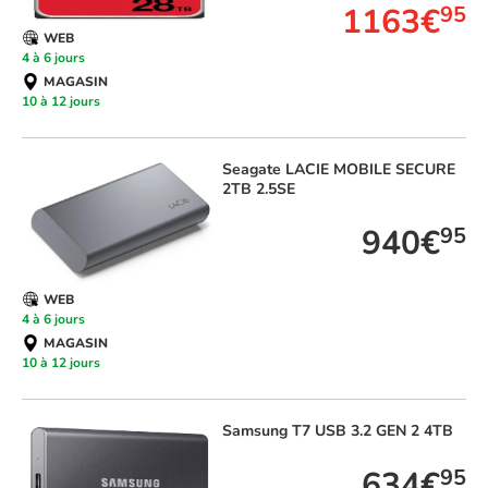
1163€
95
WEB
4 à 6 jours
MAGASIN
10 à 12 jours
Seagate
LACIE MOBILE SECURE
2TB 2.5SE
940€
95
WEB
4 à 6 jours
MAGASIN
10 à 12 jours
Samsung
T7 USB 3.2 GEN 2 4TB
634€
95