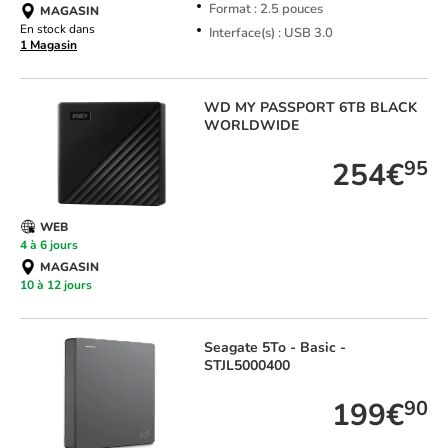
Format : 2.5 pouces
MAGASIN
En stock dans
Interface(s) : USB 3.0
1 Magasin
WD
MY PASSPORT 6TB BLACK
WORLDWIDE
254€
95
WEB
4 à 6 jours
MAGASIN
10 à 12 jours
Seagate
5To - Basic -
STJL5000400
199€
90