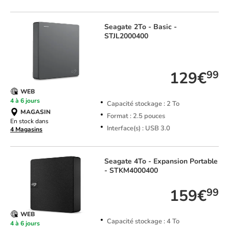
Seagate
2To - Basic -
STJL2000400
TOP VENTE
129€
99
WEB
4 à 6 jours
Capacité stockage : 2 To
MAGASIN
Format : 2.5 pouces
En stock dans
Interface(s) : USB 3.0
4 Magasins
Seagate
4To - Expansion Portable
- STKM4000400
159€
99
WEB
Capacité stockage : 4 To
4 à 6 jours