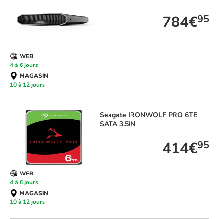
784€
95
WEB
4 à 6 jours
MAGASIN
10 à 12 jours
Seagate
IRONWOLF PRO 6TB
SATA 3.5IN
414€
95
WEB
4 à 6 jours
MAGASIN
10 à 12 jours