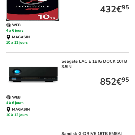
432€
95
WEB
4 à 6 jours
MAGASIN
10 à 12 jours
Seagate
LACIE 1BIG DOCK 10TB
3.5IN
852€
95
WEB
4 à 6 jours
MAGASIN
10 à 12 jours
Sandisk
G-DRIVE 18TB EMEAI