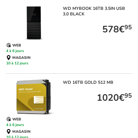
WD
MYBOOK 16TB 3.5IN USB
3.0 BLACK
578€
95
WEB
4 à 6 jours
MAGASIN
10 à 12 jours
WD
16TB GOLD 512 MB
1020€
95
WEB
4 à 6 jours
MAGASIN
10 à 12 jours