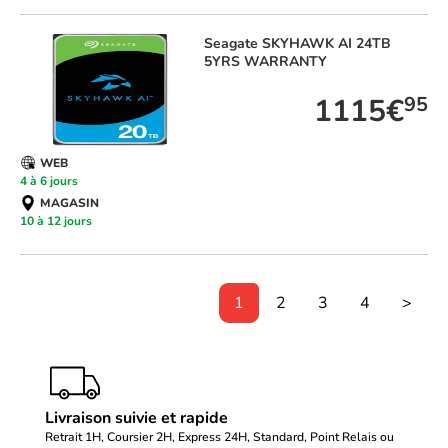
Seagate
SKYHAWK AI 24TB
5YRS WARRANTY
1115€
95
WEB
4 à 6 jours
MAGASIN
10 à 12 jours
1
2
3
4
>
Livraison suivie et rapide
Retrait 1H, Coursier 2H, Express 24H, Standard, Point Relais ou