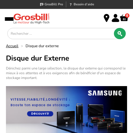
GrosBill Pro
Besoin d’aide
0
Accueil
>
Disque dur externe
Disque dur Externe
Dénichez parmi une large sélection, le disque dur externe qui correspond le
mieux à vos attentes et à vos exigences afin de bénéficier d'un espace de
stockage important.