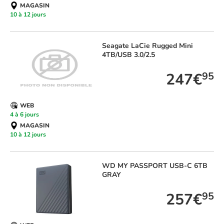
MAGASIN
10 à 12 jours
Seagate
LaCie Rugged Mini
4TB/USB 3.0/2.5
247€
95
WEB
4 à 6 jours
MAGASIN
10 à 12 jours
WD
MY PASSPORT USB-C 6TB
GRAY
257€
95