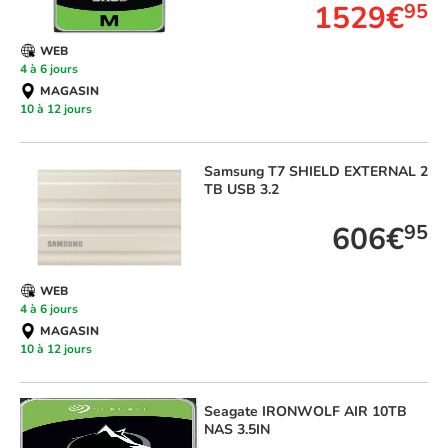
1529€
95
WEB
4 à 6 jours
MAGASIN
10 à 12 jours
Samsung
T7 SHIELD EXTERNAL 2
TB USB 3.2
606€
95
WEB
4 à 6 jours
MAGASIN
10 à 12 jours
Seagate
IRONWOLF AIR 10TB
NAS 3.5IN