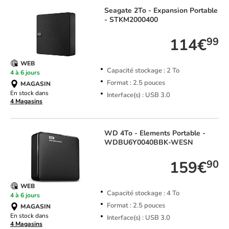
Seagate
2To - Expansion Portable
- STKM2000400
114€
99
WEB
Capacité stockage : 2 To
4 à 6 jours
Format : 2.5 pouces
MAGASIN
En stock dans
Interface(s) : USB 3.0
4 Magasins
WD
4To - Elements Portable -
WDBU6Y0040BBK-WESN
159€
90
WEB
Capacité stockage : 4 To
4 à 6 jours
Format : 2.5 pouces
MAGASIN
En stock dans
Interface(s) : USB 3.0
4 Magasins