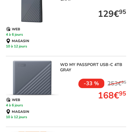
129€
95
WEB
4 à 6 jours
MAGASIN
10 à 12 jours
WD
MY PASSPORT USB-C 4TB
GRAY
253€
95
-33 %
168€
95
WEB
4 à 6 jours
MAGASIN
10 à 12 jours