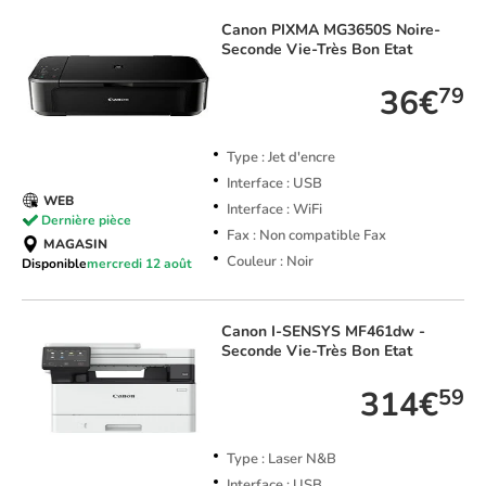
Canon
PIXMA MG3650S Noire-
Seconde Vie-Très Bon Etat
36€
79
Type : Jet d'encre
Interface : USB
WEB
Interface : WiFi
Dernière pièce
Fax : Non compatible Fax
MAGASIN
Couleur : Noir
Disponible
mercredi 12 août
Canon
I-SENSYS MF461dw -
Seconde Vie-Très Bon Etat
314€
59
Type : Laser N&B
Interface : USB