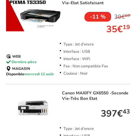
Vie-Etat Satisfaisant
39€
59
-11 %
35€
19
Type : Jet d'encre
Interface : USB
WEB
Interface : WiFi
Dernière pièce
Fax : Non compatible Fax
MAGASIN
Couleur : Noir
Disponible
mercredi 12 août
Canon
MAXIFY GX6550 -Seconde
Vie-Très Bon Etat
397€
43
Type : Jet d'encre