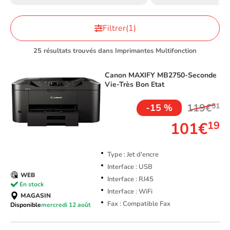
Filtrer
(1)
25 résultats trouvés dans Imprimantes Multifonction
Canon
MAXIFY MB2750-Seconde
Vie-Très Bon Etat
119€
51
-15 %
101€
19
Type : Jet d'encre
Interface : USB
WEB
Interface : RJ45
En stock
Interface : WiFi
MAGASIN
Fax : Compatible Fax
Disponible
mercredi 12 août