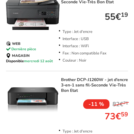
Seconde Vie-Très Bon Etat
55€
19
Type : Jet d'encre
Interface : USB
WEB
Interface : WiFi
Dernière pièce
Fax : Non compatible Fax
MAGASIN
Couleur : Noir
Disponible
mercredi 12 août
Brother
DCP-J1260W - jet d'encre
3-en-1 sans fil-Seconde Vie-Très
Bon Etat
82€
71
-11 %
73€
59
Type : Jet d'encre