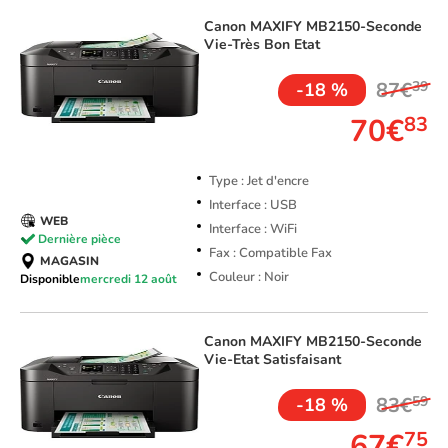
Canon
MAXIFY MB2150-Seconde
Vie-Très Bon Etat
87€
39
-18 %
70€
83
Type : Jet d'encre
Interface : USB
WEB
Interface : WiFi
Dernière pièce
Fax : Compatible Fax
MAGASIN
Couleur : Noir
Disponible
mercredi 12 août
Canon
MAXIFY MB2150-Seconde
Vie-Etat Satisfaisant
83€
59
-18 %
67€
75