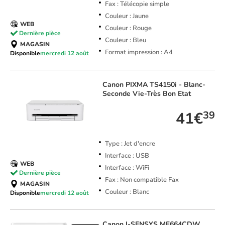
Fax : Télécopie simple
Couleur : Jaune
WEB
Couleur : Rouge
Dernière pièce
Couleur : Bleu
MAGASIN
Format impression : A4
Disponible
mercredi 12 août
Canon
PIXMA TS4150i - Blanc-
Seconde Vie-Très Bon Etat
41€
39
Type : Jet d'encre
Interface : USB
WEB
Interface : WiFi
Dernière pièce
Fax : Non compatible Fax
MAGASIN
Couleur : Blanc
Disponible
mercredi 12 août
Canon
I-SENSYS MF664CDW