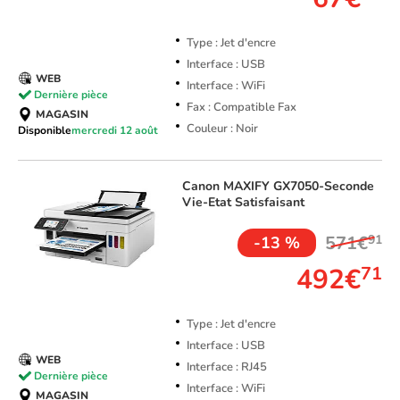
Type : Jet d'encre
Interface : USB
WEB
Interface : WiFi
Dernière pièce
Fax : Compatible Fax
MAGASIN
Couleur : Noir
Disponible
mercredi 12 août
Canon
MAXIFY GX7050-Seconde
Vie-Etat Satisfaisant
571€
91
-13 %
492€
71
Type : Jet d'encre
Interface : USB
WEB
Interface : RJ45
Dernière pièce
Interface : WiFi
MAGASIN