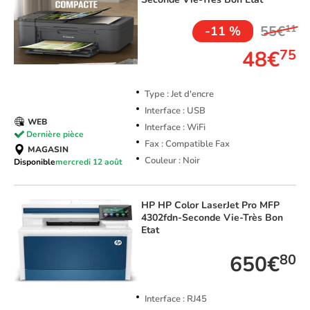
55€
11
-11 %
48€
75
Type : Jet d'encre
Interface : USB
WEB
Interface : WiFi
Dernière pièce
Fax : Compatible Fax
MAGASIN
Couleur : Noir
Disponible
mercredi 12 août
HP
HP Color LaserJet Pro MFP
4302fdn-Seconde Vie-Très Bon
Etat
650€
80
Interface : RJ45