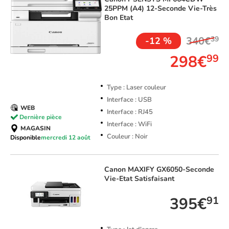
25PPM (A4) 12-Seconde Vie-Très
Bon Etat
340€
39
-12 %
298€
99
Type : Laser couleur
Interface : USB
WEB
Interface : RJ45
Dernière pièce
Interface : WiFi
MAGASIN
Couleur : Noir
Disponible
mercredi 12 août
Canon
MAXIFY GX6050-Seconde
Vie-Etat Satisfaisant
395€
91