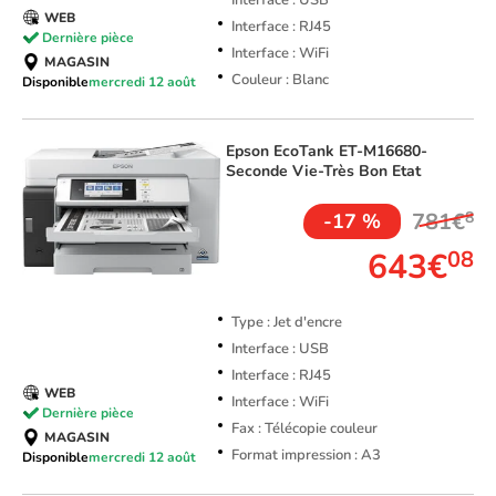
Interface : USB
WEB
Interface : RJ45
Dernière pièce
Interface : WiFi
MAGASIN
Couleur : Blanc
Disponible
mercredi 12 août
Epson
EcoTank ET-M16680-
Seconde Vie-Très Bon Etat
781€
8
-17 %
643€
08
Type : Jet d'encre
Interface : USB
Interface : RJ45
WEB
Interface : WiFi
Dernière pièce
Fax : Télécopie couleur
MAGASIN
Format impression : A3
Disponible
mercredi 12 août