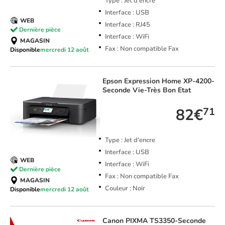
Type : Jet d'encre
Interface : USB
WEB
Interface : RJ45
Dernière pièce
Interface : WiFi
MAGASIN
Fax : Non compatible Fax
Disponible
mercredi 12 août
Epson
Expression Home XP-4200-
Seconde Vie-Très Bon Etat
82€
71
Type : Jet d'encre
Interface : USB
WEB
Interface : WiFi
Dernière pièce
Fax : Non compatible Fax
MAGASIN
Couleur : Noir
Disponible
mercredi 12 août
Canon
PIXMA TS3350-Seconde