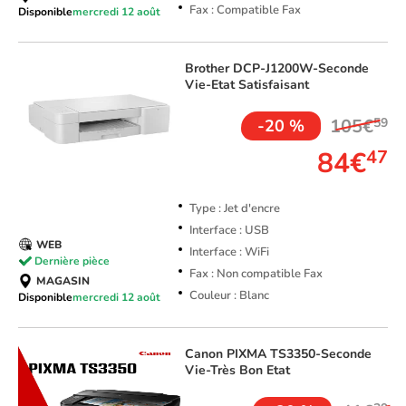
Fax : Compatible Fax
Disponible
mercredi 12 août
Brother
DCP-J1200W-Seconde
Vie-Etat Satisfaisant
105€
59
-20 %
84€
47
Type : Jet d'encre
Interface : USB
WEB
Interface : WiFi
Dernière pièce
Fax : Non compatible Fax
MAGASIN
Couleur : Blanc
Disponible
mercredi 12 août
Canon
PIXMA TS3350-Seconde
Vie-Très Bon Etat