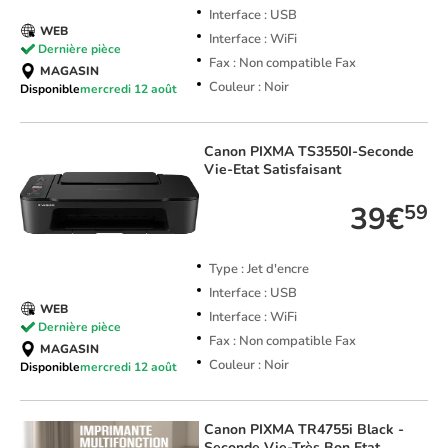
Interface : USB
WEB
Interface : WiFi
Dernière pièce
Fax : Non compatible Fax
MAGASIN
Couleur : Noir
Disponible
mercredi 12 août
Canon
PIXMA TS3550I-Seconde
Vie-Etat Satisfaisant
39€
59
Type : Jet d'encre
Interface : USB
WEB
Interface : WiFi
Dernière pièce
Fax : Non compatible Fax
MAGASIN
Couleur : Noir
Disponible
mercredi 12 août
Canon
PIXMA TR4755i Black -
Seconde Vie-Très Bon Etat