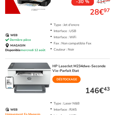
41€
39
-30 %
28€
97
Type : Jet d'encre
Interface : USB
WEB
Interface : WiFi
Dernière pièce
Fax : Non compatible Fax
MAGASIN
Couleur : Noir
Disponible
mercredi 12 août
HP
LaserJet M234dwe-Seconde
Vie-Parfait Etat
DÉSTOCKAGE
146€
43
Type : Laser N&B
Interface : RJ45
WEB
Uniquement En Magasin