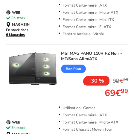
Format Carte-mère : ATX
Format Carte-mère : Micro-ATX
WEB
En stock
Format Carte-mère : Mini-ITX
MAGASIN
Format Carte-mère : E-ATX
En stock dans
Fenêtre latérale : Vitrée
6 Magasins
MSI
MAG PANO 110R PZ Noir -
MT/Sans Alim/ATX
Bon Plan
99€
99
-30 %
69€
99
Utilisation : Gamer
Format Carte-mère : ATX
Format Carte-mère : Micro-ATX
WEB
En stock
Format Chassis : Moyen Tour