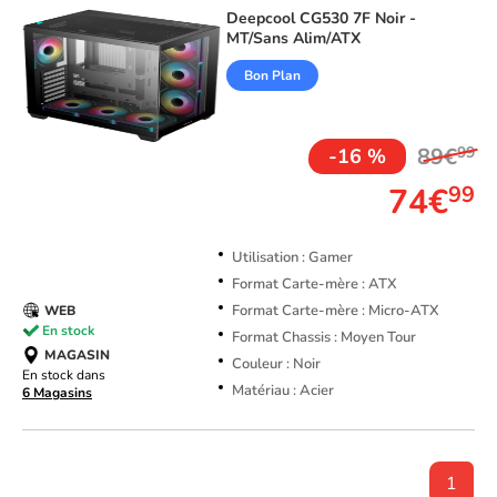
Deepcool
CG530 7F Noir -
MT/Sans Alim/ATX
Bon Plan
TOP VENTE
89€
99
-16 %
74€
99
Utilisation : Gamer
Format Carte-mère : ATX
Format Carte-mère : Micro-ATX
WEB
En stock
Format Chassis : Moyen Tour
MAGASIN
Couleur : Noir
En stock dans
Matériau : Acier
6 Magasins
1