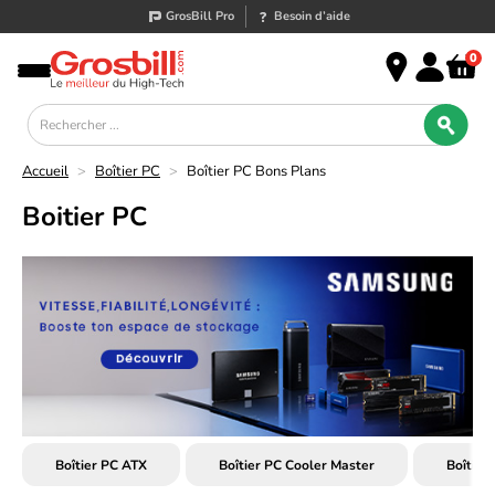
GrosBill Pro
Besoin d’aide
0
Accueil
>
Boîtier PC
>
Boîtier PC Bons Plans
Boitier PC
Boîtier PC ATX
Boîtier PC Cooler Master
Boîtier