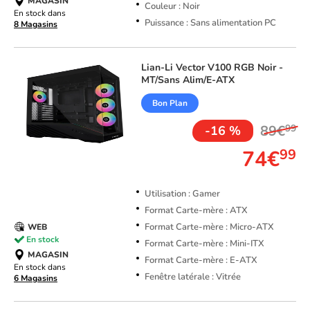
MAGASIN
Couleur : Noir
En stock dans
Puissance : Sans alimentation PC
8 Magasins
Lian-Li
Vector V100 RGB Noir -
MT/Sans Alim/E-ATX
Bon Plan
89€
99
-16 %
74€
99
Utilisation : Gamer
Format Carte-mère : ATX
Format Carte-mère : Micro-ATX
WEB
En stock
Format Carte-mère : Mini-ITX
MAGASIN
Format Carte-mère : E-ATX
En stock dans
Fenêtre latérale : Vitrée
6 Magasins