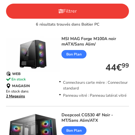
Filtrer
6 résultats trouvés dans Boitier PC
MSI
MAG Forge M100A noir
mATX/Sans Alim/
Bon Plan
44€
99
WEB
En stock
Connecteurs carte mère : Connecteur
MAGASIN
standard
En stock dans
Panneau vitré : Panneau latéral vitré
2 Magasins
Deepcool
CG530 4F Noir -
MT/Sans Alim/ATX
Bon Plan