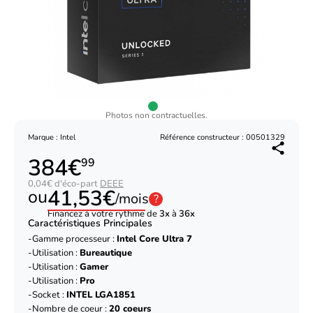
Photos non contractuelles.
Marque : Intel
Référence constructeur : 00501329
384€
99
0,04€ d'éco-part
DEEE
41,53€
ou
/mois
?
Financez à votre rythme de
3x
à
36x
Caractéristiques Principales
Gamme processeur :
Intel Core Ultra 7
Utilisation :
Bureautique
Utilisation :
Gamer
Utilisation :
Pro
Socket :
INTEL LGA1851
Nombre de coeur :
20 coeurs