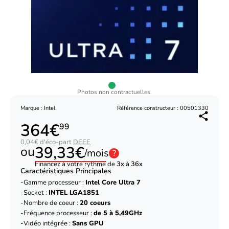
Photos non contractuelles.
Marque : Intel
Référence constructeur : 00501330
364€
99
0,04€ d'éco-part
DEEE
39,33€
ou
/mois
?
Financez à votre rythme de
3x
à
36x
Caractéristiques Principales
Gamme processeur :
Intel Core Ultra 7
Socket :
INTEL LGA1851
Nombre de coeur :
20 coeurs
Fréquence processeur :
de 5 à 5,49GHz
Vidéo intégrée :
Sans GPU