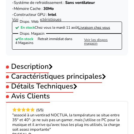
Systéme de refroidissement :
Sans ventilateur
Mémoire Cache :
30Mo
Constructeur GPU :
Intel
Voir plus de caractéristiques
Dispo. Web
En stock
Chez vous le
mardi 11 août
Livraison chez vous
Dispo. Magasin
En stock
Retrait immédiat dans
Voir les dispos
4 Magasins
magasin
Description
Caractéristiques principales
Gamme processeur :
Détails Techniques
Intel Core Ultra 7
Socket :
INTEL LGA1851
Avis Clients
Nombre de coeur :
20 coeurs
CPU Cores / Threads
20 / 20
Fréquence processeur :
de 5 à 5,49GHz
Architecture de base
hybrid (big.LITTLE)
Vidéo intégrée :
Sans GPU
(5/5)
Intel Core Ultra 7 - 265KF
Systéme de refroidissement :
Sans ventilateur
A-Core
8x Lion Cove
"associé à un ventirad NOCTUA, la température se situe entre
Mémoire Cache :
30Mo
Le processeur Intel Core Ultra 7 - 265KF est un choix idéal pour
35° et 40°- je ne suis pas un gamer, mais j'utilise ce PC pour la
Constructeur GPU :
Intel
B-Core
12x Skymont
musique et il arrive qu'avec tous les plug ins utilisés, la charge
les utilisateurs à la recherche de performances haut de gamme
soit assez importante"
pour leur ordinateur. Avec une vitesse d'horloge de x.xGhz et