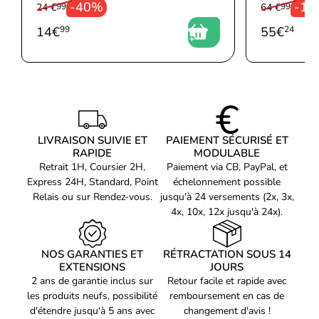
-40%
-1
optez pour une solution fiable et performante pour vos besoins
24 €
99
64 €
99
La technologie
2 nm
informatiques. Avec une combinaison de vitesse, de compatibilité
14
€
99
55
€
24
Conception de puce
Monolithique
et de puissance, ce processeur est un choix sûr pour ceux qui
recherchent des performances haut de gamme pour leur
Socket
LGA 1851
ordinateur. N'hésitez plus et mettez à niveau votre système avec
le processeur Intel Core Ultra 7 - 265KF dès aujourd'hui.
L2-Cache
36.00 MB
L3-Cache
33.00 MB
AES-NI
Oui
LIVRAISON SUIVIE ET
PAIEMENT SÉCURISÉ ET
Systèmes d'exploitation
Windows 11, Linux
RAPIDE
MODULABLE
Retrait 1H, Coursier 2H,
Paiement via CB, PayPal, et
La virtualisation
VT-x, VT-x EPT, VT-d
Express 24H, Standard, Point
échelonnement possible
Jeu d'instructions (ISA)
x86-64 (64 bit)
Relais ou sur Rendez-vous.
jusqu'à 24 versements (2x, 3x,
4x, 10x, 12x jusqu'à 24x).
Extensions ISA
SSE4.1, SSE4.2, AVX2
Code EAN
Voir produits Intel
5032037281980
NOS GARANTIES ET
RÉTRACTATION SOUS 14
Référence produit
EXTENSIONS
JOURS
Voir les processeur Intel
00501330
2 ans de garantie inclus sur
Retour facile et rapide avec
Référence constructeur
les produits neufs, possibilité
remboursement en cas de
BX80768265KF
d'étendre jusqu'à 5 ans avec
changement d'avis !