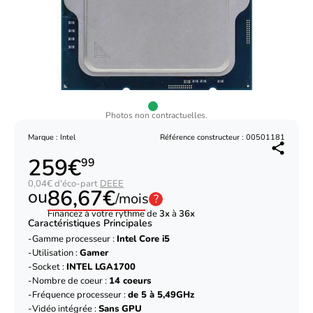
Photos non contractuelles.
Marque : Intel
Référence constructeur : 00501181
259€
99
0,04€ d'éco-part
DEEE
86,67€
ou
/mois
?
Financez à votre rythme de
3x
à
36x
Caractéristiques Principales
Gamme processeur :
Intel Core i5
Utilisation :
Gamer
Socket :
INTEL LGA1700
Nombre de coeur :
14 coeurs
Fréquence processeur :
de 5 à 5,49GHz
Vidéo intégrée :
Sans GPU