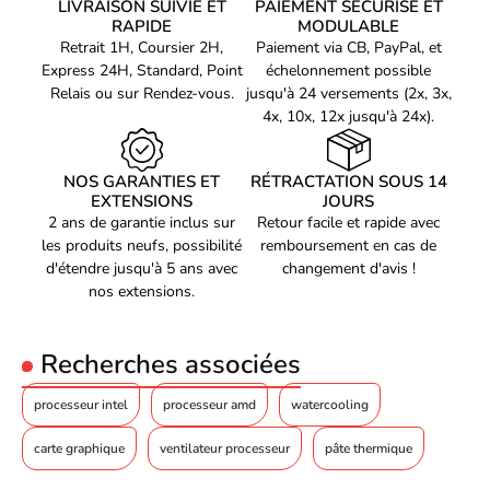
LIVRAISON SUIVIE ET
PAIEMENT SÉCURISÉ ET
une grande flexibilité et des possibilités de mise à niveau
RAPIDE
MODULABLE
supplémentaires. De plus, la présence de
14 coeurs
dans ce
Retrait 1H, Coursier 2H,
Paiement via CB, PayPal, et
processeur offre une puissance supplémentaire et une efficacité
Express 24H, Standard, Point
échelonnement possible
optimale.
Relais ou sur Rendez-vous.
jusqu'à 24 versements (2x, 3x,
4x, 10x, 12x jusqu'à 24x).
Conçu pour la performance
Le processeur Intel Core i5 a été conçu pour offrir une
NOS GARANTIES ET
RÉTRACTATION SOUS 14
performance optimale et des performances stables. Ce
EXTENSIONS
JOURS
2 ans de garantie inclus sur
Retour facile et rapide avec
processeur est capable de rivaliser avec des modèles haut de
les produits neufs, possibilité
remboursement en cas de
gamme et peut être adapté à différentes configurations selon les
d'étendre jusqu'à 5 ans avec
changement d'avis !
besoins. Il permet également une gestion plus efficace de la
nos extensions.
mémoire et des tâches compliquées afin de satisfaire également
les experts en informatique.
Recherches associées
Le processeur Intel Core i5 est la solution parfaite pour les
joueurs à la recherche de performances exceptionnelles. Sa
processeur intel
processeur amd
watercooling
fréquence processeur allant de 5.00GHZ à 5.49GHZ, son socket
INTEL LGA1700, ses 14 coeurs ainsi que sa gamme de
carte graphique
ventilateur processeur
pâte thermique
processeur Intel Core i5 offrent une solution complète et
optimale pour tous types d'utilisateurs. De plus, ce processeur