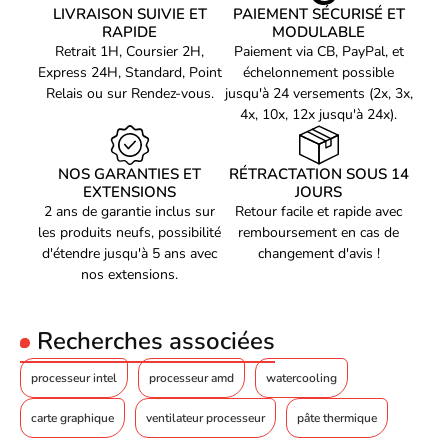
LIVRAISON SUIVIE ET
PAIEMENT SÉCURISÉ ET
RAPIDE
MODULABLE
Retrait 1H, Coursier 2H,
Paiement via CB, PayPal, et
Express 24H, Standard, Point
échelonnement possible
Relais ou sur Rendez-vous.
jusqu'à 24 versements (2x, 3x,
4x, 10x, 12x jusqu'à 24x).
NOS GARANTIES ET
RÉTRACTATION SOUS 14
EXTENSIONS
JOURS
2 ans de garantie inclus sur
Retour facile et rapide avec
les produits neufs, possibilité
remboursement en cas de
d'étendre jusqu'à 5 ans avec
changement d'avis !
nos extensions.
Recherches associées
processeur intel
processeur amd
watercooling
carte graphique
ventilateur processeur
pâte thermique