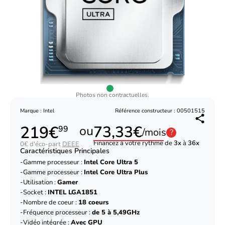
Photos non contractuelles.
Marque : Intel
Référence constructeur : 00501515
219€
73,33€
ou
99
/mois
?
Financez à votre rythme de
3x
à
36x
0€ d'éco-part
DEEE
Caractéristiques Principales
Gamme processeur :
Intel Core Ultra 5
Gamme processeur :
Intel Core Ultra Plus
Utilisation :
Gamer
Socket :
INTEL LGA1851
Nombre de coeur :
18 coeurs
Fréquence processeur :
de 5 à 5,49GHz
Vidéo intégrée :
Avec GPU