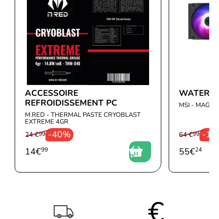
Constructeur GPU :
Intel
ACCESSOIRE
WATERC
REFROIDISSEMENT PC
MSI - MAG C
M.RED - THERMAL PASTE CRYOBLAST
EXTREME 4GR
-40%
-1
24 €
99
64 €
99
14
€
99
55
€
24