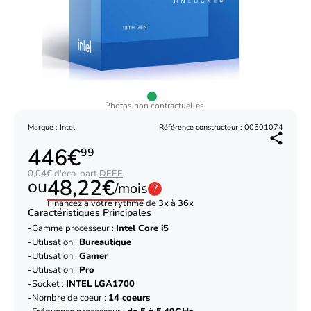
Photos non contractuelles.
Marque : Intel
Référence constructeur : 00501074
446€
99
0,04€ d'éco-part
DEEE
48,22€
ou
/mois
?
Financez à votre rythme de
3x
à
36x
Caractéristiques Principales
Gamme processeur :
Intel Core i5
Utilisation :
Bureautique
Utilisation :
Gamer
Utilisation :
Pro
Socket :
INTEL LGA1700
Nombre de coeur :
14 coeurs