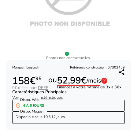
Photos non contractuelles.
Marque : Logitech
Référence constructeur : 07302459
158€
52,99€
ou
95
/mois
?
Financez à votre rythme de
3x
à
36x
0€ d'éco-part
DEEE
Caractéristiques Principales
Voir plus de caractéristiques
Dispo. Web
4 À 6 JOURS
Dispo. Magasin
Disponible sous
10 à 12 jours