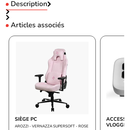
Description
Articles associés
Code EAN
Voir produits Logitech
5099206116856
Référence produit
Voir les micro-casque Logitech
07302459
Référence constructeur
988-000576
SIÈGE PC
ACCESSO
VLOGGIN
AROZZI - VERNAZZA SUPERSOFT - ROSE