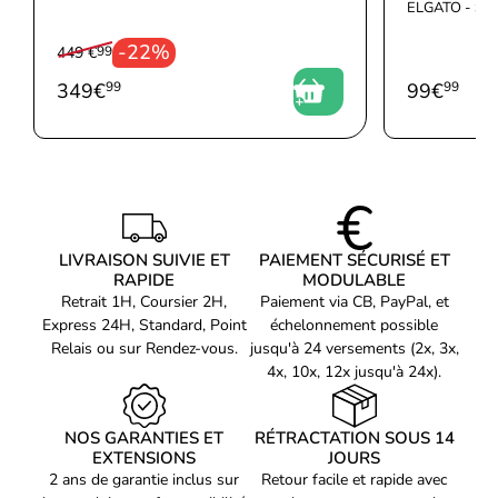
ELGATO - S
-22%
449 €
99
349
€
99
99
€
99
LIVRAISON SUIVIE ET
PAIEMENT SÉCURISÉ ET
RAPIDE
MODULABLE
Retrait 1H, Coursier 2H,
Paiement via CB, PayPal, et
Express 24H, Standard, Point
échelonnement possible
Relais ou sur Rendez-vous.
jusqu'à 24 versements (2x, 3x,
4x, 10x, 12x jusqu'à 24x).
NOS GARANTIES ET
RÉTRACTATION SOUS 14
EXTENSIONS
JOURS
2 ans de garantie inclus sur
Retour facile et rapide avec