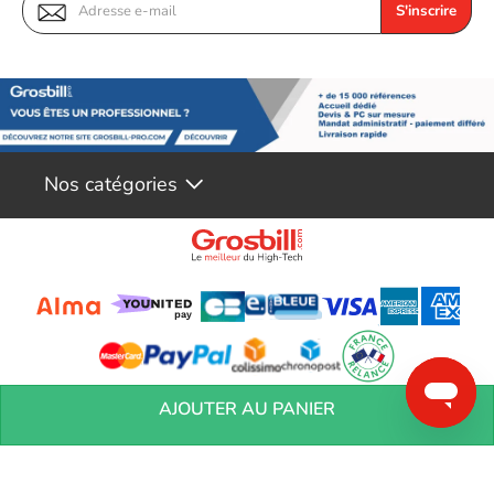
S'inscrire
Nos catégories
Conditions générales de réservation
Conditions générales de vente
Mentions
AJOUTER AU PANIER
légales
Vos informations personnelles
Préférences Cookies
Aide &
Contact
Devenez partenaires
Marques
Blog