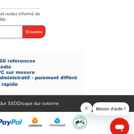
 et restez informé de
ll :
S'inscrire
 dur SSD
Disque dur externe