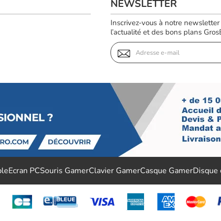
NEWSLETTER
Inscrivez-vous à notre newsletter
l’actualité et des bons plans GrosBi
ble
Ecran PC
Souris Gamer
Clavier Gamer
Casque Gamer
Disque