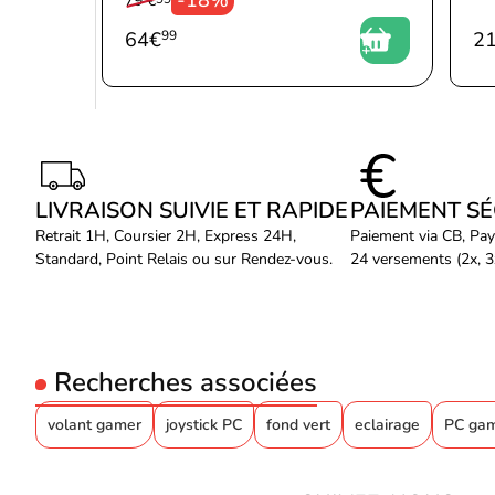
79 €
64
€
99
2
LIVRAISON SUIVIE ET RAPIDE
PAIEMENT S
Retrait 1H, Coursier 2H, Express 24H,
Paiement via CB, Pay
Standard, Point Relais ou sur Rendez-vous.
24 versements (2x, 3x
Recherches associées
volant gamer
joystick PC
fond vert
eclairage
PC ga