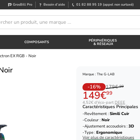
GrosBill Pro
Besoin d’aide
01 82 88 95 19
(appel non surtaxé)
PÉRIPHÉRIQUES
COMPOSANTS
& RÉSEAUX
ctron EX RGB - Noir
Noir
Marque : The G-LAB
-16%
179€
99
149€
99
4,52€ d'éco-part
DEEE
Caractéristiques Principales
Revêtement :
Simili Cuir
Couleur :
Noir
Ajustement accoudoirs :
3D
Type :
Ergonomique
Voir plus de caractéristiques