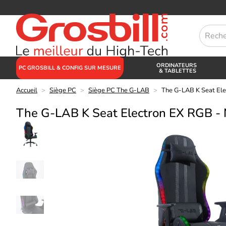
ORDINATEURS
PC GROSBILL & CONFIG SUR MESURE
& TABLETTES
Accueil
>
Siège PC
>
Siège PC The G-LAB
>
The G-LAB K Seat Ele
The G-LAB K Seat Electron EX RGB - 