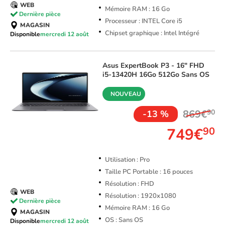
WEB
Mémoire RAM : 16 Go
Dernière pièce
Processeur : INTEL Core i5
MAGASIN
Chipset graphique : Intel Intégré
Disponible
mercredi 12 août
Asus
ExpertBook P3 - 16" FHD
i5-13420H 16Go 512Go Sans OS
NOUVEAU
869€
90
-13 %
749€
90
Utilisation : Pro
Taille PC Portable : 16 pouces
Résolution : FHD
WEB
Résolution : 1920x1080
Dernière pièce
Mémoire RAM : 16 Go
MAGASIN
OS : Sans OS
Disponible
mercredi 12 août