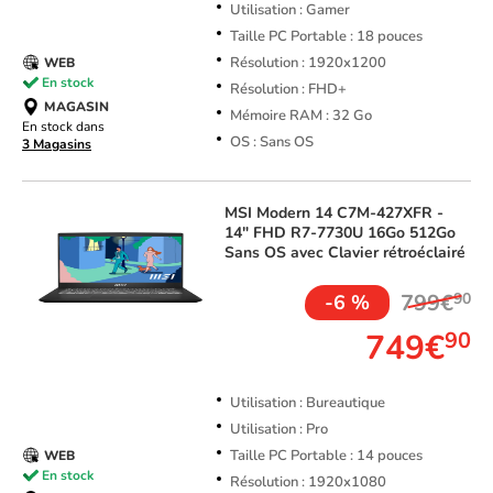
Utilisation : Gamer
Taille PC Portable : 18 pouces
Résolution : 1920x1200
WEB
En stock
Résolution : FHD+
MAGASIN
Mémoire RAM : 32 Go
En stock dans
OS : Sans OS
3 Magasins
MSI
Modern 14 C7M-427XFR -
14" FHD R7-7730U 16Go 512Go
Sans OS avec Clavier rétroéclairé
799€
90
-6 %
749€
90
Utilisation : Bureautique
Utilisation : Pro
Taille PC Portable : 14 pouces
WEB
En stock
Résolution : 1920x1080