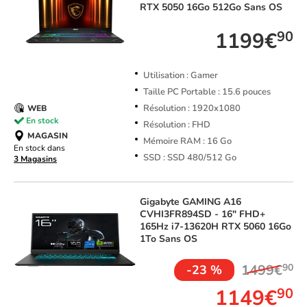
RTX 5050 16Go 512Go Sans OS
1199€
90
Utilisation : Gamer
Taille PC Portable : 15.6 pouces
Résolution : 1920x1080
WEB
En stock
Résolution : FHD
MAGASIN
Mémoire RAM : 16 Go
En stock dans
SSD : SSD 480/512 Go
3 Magasins
Gigabyte
GAMING A16
CVHI3FR894SD - 16" FHD+
165Hz i7-13620H RTX 5060 16Go
1To Sans OS
1499€
90
-23 %
1149€
90