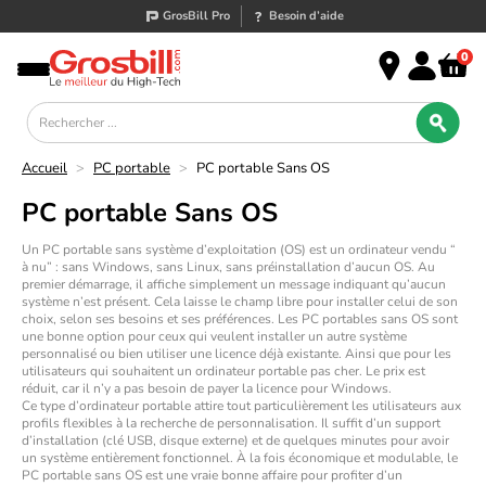
GrosBill Pro
Besoin d’aide
0
Accueil
>
PC portable
>
PC portable Sans OS
PC portable Sans OS
Un
PC portable sans système d’exploitation (OS)
est un ordinateur vendu “
à nu” : sans Windows, sans Linux, sans préinstallation d’aucun OS. Au
premier démarrage, il affiche simplement un message indiquant qu’aucun
système n’est présent. Cela laisse le champ libre pour installer celui de son
choix, selon ses besoins et ses préférences. Les PC portables sans OS sont
une bonne option pour ceux qui veulent installer un autre système
personnalisé ou bien utiliser une licence déjà existante. Ainsi que pour les
utilisateurs qui souhaitent un ordinateur portable pas cher. Le prix est
réduit, car il n’y a pas besoin de payer la licence pour Windows.
Ce type d’ordinateur portable attire tout particulièrement les utilisateurs aux
profils flexibles à la recherche de personnalisation. Il suffit d’un support
d’installation (clé USB, disque externe) et de quelques minutes pour avoir
un système entièrement fonctionnel. À la fois économique et modulable, le
PC portable sans OS est une vraie bonne affaire pour profiter d’un