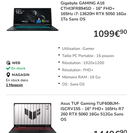
Gigabyte
GAMING A16
CTHI3FR894SD - 16" FHD+
165Hz i7-13620H RTX 5050 16Go
1To Sans OS
1099€
90
Utilisation : Gamer
Taille PC Portable : 16 pouces
Résolution : 1920x1200
WEB
En stock
Résolution : FHD+
MAGASIN
Mémoire RAM : 16 Go
En stock dans
OS : Sans OS
1 Magasin
Asus
TUF Gaming TUF608UM-
ISCRV155 - 16" FHD+ 165Hz R7
260 RTX 5060 16Go 512Go Sans
OS
90