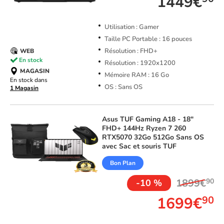
1449€
Utilisation : Gamer
Taille PC Portable : 16 pouces
Résolution : FHD+
WEB
En stock
Résolution : 1920x1200
MAGASIN
Mémoire RAM : 16 Go
En stock dans
OS : Sans OS
1 Magasin
Asus
TUF Gaming A18 - 18"
FHD+ 144Hz Ryzen 7 260
RTX5070 32Go 512Go Sans OS
avec Sac et souris TUF
Bon Plan
1899€
90
-10 %
1699€
90