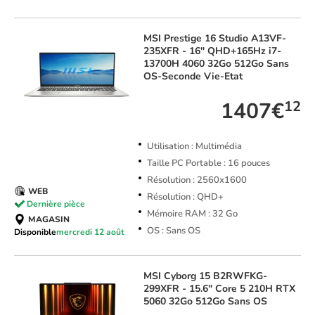
MSI
Prestige 16 Studio A13VF-
235XFR - 16" QHD+165Hz i7-
13700H 4060 32Go 512Go Sans
OS-Seconde Vie-Etat
1407€
12
Utilisation : Multimédia
Taille PC Portable : 16 pouces
Résolution : 2560x1600
WEB
Résolution : QHD+
Dernière pièce
Mémoire RAM : 32 Go
MAGASIN
OS : Sans OS
Disponible
mercredi 12 août
MSI
Cyborg 15 B2RWFKG-
299XFR - 15.6" Core 5 210H RTX
5060 32Go 512Go Sans OS