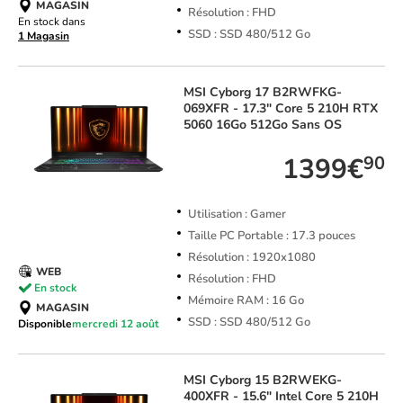
MAGASIN
Résolution : FHD
En stock dans
SSD : SSD 480/512 Go
1 Magasin
MSI
Cyborg 17 B2RWFKG-
069XFR - 17.3" Core 5 210H RTX
5060 16Go 512Go Sans OS
1399€
90
Utilisation : Gamer
Taille PC Portable : 17.3 pouces
Résolution : 1920x1080
WEB
Résolution : FHD
En stock
Mémoire RAM : 16 Go
MAGASIN
SSD : SSD 480/512 Go
Disponible
mercredi 12 août
MSI
Cyborg 15 B2RWEKG-
400XFR - 15.6" Intel Core 5 210H