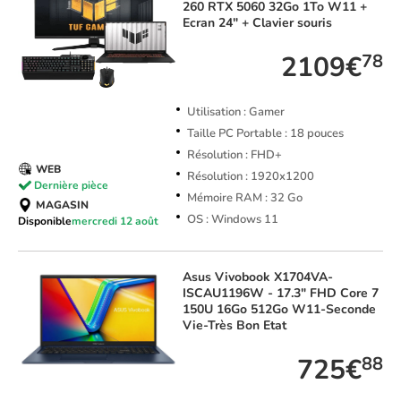
260 RTX 5060 32Go 1To W11 +
Ecran 24" + Clavier souris
2109€
78
Utilisation : Gamer
Taille PC Portable : 18 pouces
Résolution : FHD+
WEB
Résolution : 1920x1200
Dernière pièce
Mémoire RAM : 32 Go
MAGASIN
OS : Windows 11
Disponible
mercredi 12 août
Asus
Vivobook X1704VA-
ISCAU1196W - 17.3" FHD Core 7
150U 16Go 512Go W11-Seconde
Vie-Très Bon Etat
725€
88