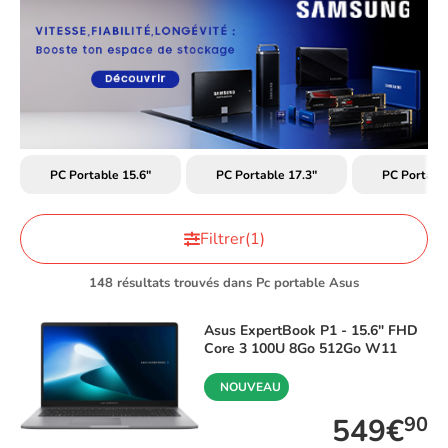
PC Portable 15.6"
PC Portable 17.3"
PC Portab
Filtrer
(1)
148 résultats trouvés dans Pc portable Asus
Asus
ExpertBook P1 - 15.6" FHD
Core 3 100U 8Go 512Go W11
NOUVEAU
549€
90