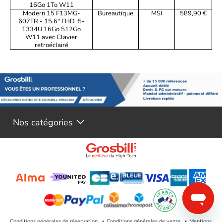
16Go 1To W11
Modern 15 F13MG-
Bureautique
MSI
589,90 €
607FR - 15.6" FHD i5-
1334U 16Go 512Go
W11 avec Clavier
retroéclairé
Nos catégories
Conditions générales de réservation
Conditions générales de vente
Mentions