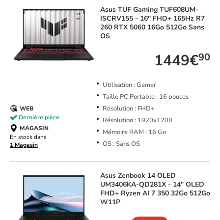
Asus
TUF Gaming TUF608UM-
ISCRV155 - 16" FHD+ 165Hz R7
260 RTX 5060 16Go 512Go Sans
OS
1449€
90
Utilisation : Gamer
Taille PC Portable : 16 pouces
Résolution : FHD+
WEB
Dernière pièce
Résolution : 1920x1200
MAGASIN
Mémoire RAM : 16 Go
En stock dans
OS : Sans OS
1 Magasin
Asus
Zenbook 14 OLED
UM3406KA-QD281X - 14" OLED
FHD+ Ryzen AI 7 350 32Go 512Go
W11P