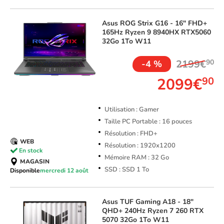
Asus
ROG Strix G16 - 16" FHD+
165Hz Ryzen 9 8940HX RTX5060
32Go 1To W11
2199€
90
-4 %
2099€
90
Utilisation : Gamer
Taille PC Portable : 16 pouces
Résolution : FHD+
WEB
Résolution : 1920x1200
En stock
Mémoire RAM : 32 Go
MAGASIN
SSD : SSD 1 To
Disponible
mercredi 12 août
Asus
TUF Gaming A18 - 18"
QHD+ 240Hz Ryzen 7 260 RTX
5070 32Go 1To W11