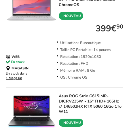
ChromeOS
NOUVEAU
399€
90
Utilisation : Bureautique
Taille PC Portable : 14 pouces
Résolution : 1920x1080
WEB
En stock
Résolution : FHD
MAGASIN
Mémoire RAM : 8 Go
En stock dans
OS : Chrome OS
1 Magasin
Asus
ROG Strix G615JMR-
DICRV235W - 16" FHD+ 165Hz
i7 146502HX RTX 5060 16Go 1To
W11
NOUVEAU