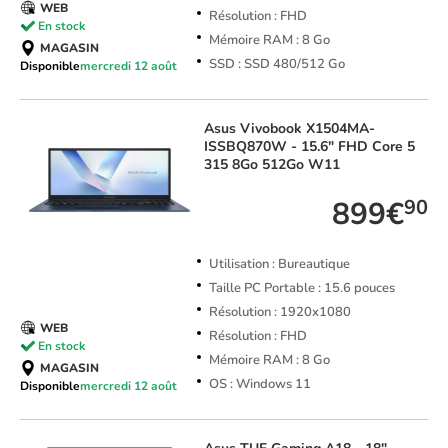
WEB
Résolution : FHD
En stock
Mémoire RAM : 8 Go
MAGASIN
SSD : SSD 480/512 Go
Disponible
mercredi 12 août
Asus
Vivobook X1504MA-
ISSBQ870W - 15.6" FHD Core 5
315 8Go 512Go W11
899€
90
Utilisation : Bureautique
Taille PC Portable : 15.6 pouces
Résolution : 1920x1080
WEB
Résolution : FHD
En stock
Mémoire RAM : 8 Go
MAGASIN
OS : Windows 11
Disponible
mercredi 12 août