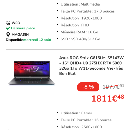
Utilisation : Multimédia
Taille PC Portable : 17.3 pouces
Résolution : 1920x1080
WEB
Résolution : FHD
Dernière pièce
Mémoire RAM : 16 Go
MAGASIN
SSD : SSD 480/512 Go
Disponible
mercredi 12 août
Asus
ROG Strix G615LM-S5143W
- 16" QHD+ U9 275HX RTX 5060
32Go 1To W11-Seconde Vie-Très
Bon Etat
1977€
91
-8 %
1811€
48
Utilisation : Gamer
Taille PC Portable : 16 pouces
Résolution : 2560x1600