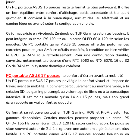
jouer
Un PC portable ASUS 15 pouces reste le format le plus polyvalent. Il offre
un bon équilibre entre confort d'affichage, poids acceptable et transport
quotidien. Il convient à la bureautique, aux études, au télétravail et au
gaming léger ou avancé selon la configuration choisie.
Ce format existe en Vivobook, Zenbook ou TUF Gaming selon les besoins. Il
peut intégrer un écran IPS 120 Hz ou un écran OLED 60 à 120 Hz selon les
modèles. Un PC portable gamer ASUS 15 pouces offre des performances
correctes pour les jeux AAA en détails modérés, à condition de bien vérifier
le GPU, la RAM et le refroidissement. Pour une configuration durable,
surveillez notamment la présence d'une RTX 5060 ou RTX 5070, 16 ou 32
Go de RAM et un système thermique cohérent.
PC portable ASUS 17 pouces
: le confort d'écran avant la mobilité
Un PC portable ASUS 17 pouces privilégie le confort visuel et l'espace de
travail avant la mobilité. Il convient particulièrement au montage vidéo, à la
création 3D, au gaming prolongé, au visionnage de films ou à la bureautique
intensive. Il est moins nomade qu'un 14 ou 15 pouces, mais son grand
écran apporte un vrai confort au quotidien.
Ce format se retrouve surtout en TUF Gaming, ROG et ProArt selon les
gammes disponibles. Certains modèles peuvent proposer un écran IPS
QHD+ 165 Hz ou un écran OLED 120 Hz selon configuration. Le poids se
situe souvent autour de 2 à 2,4 kg, avec une autonomie généralement plus
limitée. Un PC portable gamer ASUS 17 pouces apporte beaucoup en