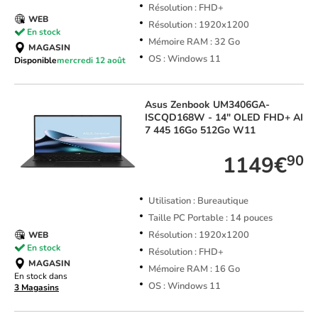
Résolution : FHD+
WEB
Résolution : 1920x1200
En stock
Mémoire RAM : 32 Go
MAGASIN
OS : Windows 11
Disponible
mercredi 12 août
Asus
Zenbook UM3406GA-
ISCQD168W - 14" OLED FHD+ AI
7 445 16Go 512Go W11
1149€
90
Utilisation : Bureautique
Taille PC Portable : 14 pouces
Résolution : 1920x1200
WEB
En stock
Résolution : FHD+
MAGASIN
Mémoire RAM : 16 Go
En stock dans
OS : Windows 11
3 Magasins