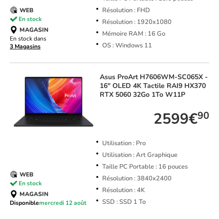
Résolution : FHD
WEB
En stock
Résolution : 1920x1080
MAGASIN
Mémoire RAM : 16 Go
En stock dans
OS : Windows 11
3 Magasins
Asus
ProArt H7606WM-SC065X -
16" OLED 4K Tactile RAI9 HX370
RTX 5060 32Go 1To W11P
2599€
90
Utilisation : Pro
Utilisation : Art Graphique
Taille PC Portable : 16 pouces
WEB
Résolution : 3840x2400
En stock
Résolution : 4K
MAGASIN
SSD : SSD 1 To
Disponible
mercredi 12 août