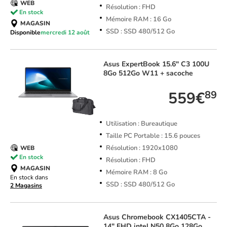
WEB
Résolution : FHD
En stock
Mémoire RAM : 16 Go
MAGASIN
SSD : SSD 480/512 Go
Disponible
mercredi 12 août
Asus
ExpertBook 15.6" C3 100U
8Go 512Go W11 + sacoche
559€
89
Utilisation : Bureautique
Taille PC Portable : 15.6 pouces
Résolution : 1920x1080
WEB
En stock
Résolution : FHD
MAGASIN
Mémoire RAM : 8 Go
En stock dans
SSD : SSD 480/512 Go
2 Magasins
Asus
Chromebook CX1405CTA -
14" FHD intel N50 8Go 128Go