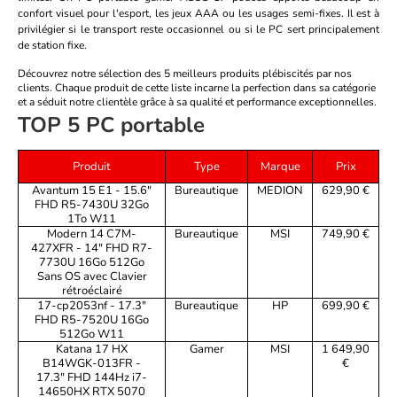
confort visuel pour l'esport, les jeux AAA ou les usages semi-fixes. Il est à
privilégier si le transport reste occasionnel ou si le PC sert principalement
de station fixe.
Découvrez notre sélection des 5 meilleurs produits plébiscités par nos
clients. Chaque produit de cette liste incarne la perfection dans sa catégorie
et a séduit notre clientèle grâce à sa qualité et performance exceptionnelles.
TOP 5 PC portable
Produit
Type
Marque
Prix
Avantum 15 E1 - 15.6"
Bureautique
MEDION
629,90 €
FHD R5-7430U 32Go
1To W11
Modern 14 C7M-
Bureautique
MSI
749,90 €
427XFR - 14" FHD R7-
7730U 16Go 512Go
Sans OS avec Clavier
rétroéclairé
17-cp2053nf - 17.3"
Bureautique
HP
699,90 €
FHD R5-7520U 16Go
512Go W11
Katana 17 HX
Gamer
MSI
1 649,90
B14WGK-013FR -
€
17.3" FHD 144Hz i7-
14650HX RTX 5070