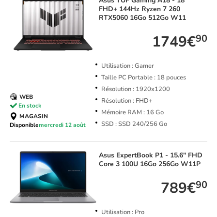
Asus
TUF Gaming A18 - 18"
FHD+ 144Hz Ryzen 7 260
RTX5060 16Go 512Go W11
1749€
90
Utilisation : Gamer
Taille PC Portable : 18 pouces
Résolution : 1920x1200
WEB
Résolution : FHD+
En stock
Mémoire RAM : 16 Go
MAGASIN
SSD : SSD 240/256 Go
Disponible
mercredi 12 août
Asus
ExpertBook P1 - 15.6" FHD
Core 3 100U 16Go 256Go W11P
789€
90
Utilisation : Pro