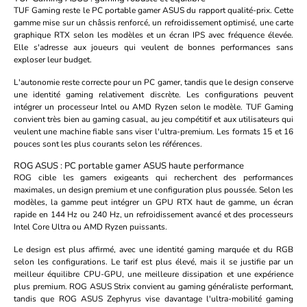
TUF Gaming reste le PC portable gamer ASUS du rapport qualité-prix. Cette
gamme mise sur un châssis renforcé, un refroidissement optimisé, une carte
graphique RTX selon les modèles et un écran IPS avec fréquence élevée.
Elle s'adresse aux joueurs qui veulent de bonnes performances sans
exploser leur budget.
L'autonomie reste correcte pour un PC gamer, tandis que le design conserve
une identité gaming relativement discrète. Les configurations peuvent
intégrer un processeur Intel ou AMD Ryzen selon le modèle. TUF Gaming
convient très bien au gaming casual, au jeu compétitif et aux utilisateurs qui
veulent une machine fiable sans viser l'ultra-premium. Les formats 15 et 16
pouces sont les plus courants selon les références.
ROG ASUS : PC portable gamer ASUS haute performance
ROG cible les gamers exigeants qui recherchent des performances
maximales, un design premium et une configuration plus poussée. Selon les
modèles, la gamme peut intégrer un GPU RTX haut de gamme, un écran
rapide en 144 Hz ou 240 Hz, un refroidissement avancé et des processeurs
Intel Core Ultra ou AMD Ryzen puissants.
Le design est plus affirmé, avec une identité gaming marquée et du RGB
selon les configurations. Le tarif est plus élevé, mais il se justifie par un
meilleur équilibre CPU-GPU, une meilleure dissipation et une expérience
plus premium. ROG ASUS Strix convient au gaming généraliste performant,
tandis que ROG ASUS Zephyrus vise davantage l'ultra-mobilité gaming