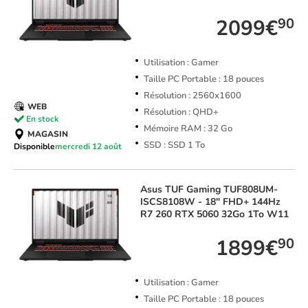
2099€
90
Utilisation : Gamer
Taille PC Portable : 18 pouces
Résolution : 2560x1600
WEB
Résolution : QHD+
En stock
Mémoire RAM : 32 Go
MAGASIN
SSD : SSD 1 To
Disponible
mercredi 12 août
Asus
TUF Gaming TUF808UM-
ISCS8108W - 18" FHD+ 144Hz
R7 260 RTX 5060 32Go 1To W11
1899€
90
Utilisation : Gamer
Taille PC Portable : 18 pouces