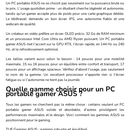
Un PC portable ASUS ne se choisit pas seulement sur la puissance brute ou
le prix. L'usage quotidien prime : un étudiant cherche légèreté et autonomie,
tandis qu'un gamer accepte plus de poids pour une carte graphique dédiée.
Le télétravail demande un bon écran IPS, une autonomie fiable et une
webcam de qualité.
Un créateur en vidéo préfère un écran OLED précis, 32 Go de RAM minimum
et un processeur Intel Core Ultra ou AMD Ryzen puissant. Un PC portable
gamer ASUS met l'accent sur le GPU RTX, l'écran rapide, en 144 Hz ou 240
Hz, et le refroidissement optimisé.
Les tailles varient aussi selon le besoin : 14 pouces pour une mobilité
maximale, 15 ou 16 pouces pour un équilibre entre confort et transport, 17
pouces pour un affichage spacieux. Vérifiez d'abord l'usage, pas seulement
le nom de la gamme. Un excellent processeur n'apporte rien si l'écran
fatigue ou si l'autonomie ne tient pas la journée.
Quelle gamme choisir pour un PC
portable gamer ASUS ?
Tous les gamers ne cherchent pas la même chose : certains veulent un PC
portable gamer ASUS solide et abordable, d'autres privilégient les
performances maximales et le design. Voici comment les gammes ASUS se
positionnent pour le gaming.
TUF Gaming ASUS : gaming robuste et équilibré