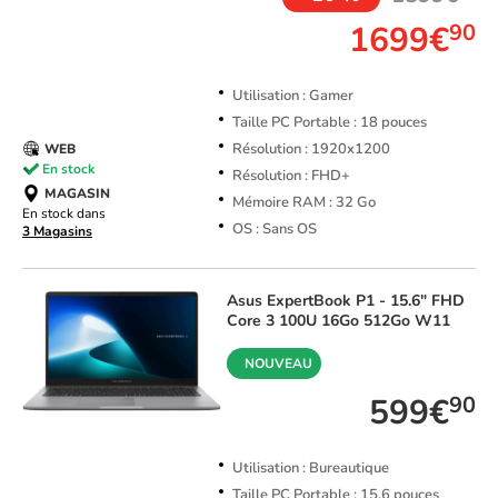
1699€
90
Utilisation : Gamer
Taille PC Portable : 18 pouces
Résolution : 1920x1200
WEB
En stock
Résolution : FHD+
MAGASIN
Mémoire RAM : 32 Go
En stock dans
OS : Sans OS
3 Magasins
Asus
ExpertBook P1 - 15.6" FHD
Core 3 100U 16Go 512Go W11
NOUVEAU
599€
90
Utilisation : Bureautique
Taille PC Portable : 15.6 pouces