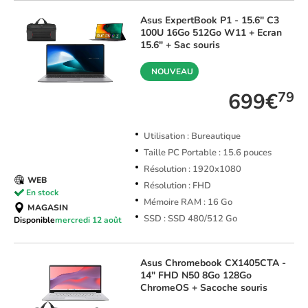
Asus
ExpertBook P1 - 15.6" C3
100U 16Go 512Go W11 + Ecran
15.6" + Sac souris
NOUVEAU
699€
79
Utilisation : Bureautique
Taille PC Portable : 15.6 pouces
Résolution : 1920x1080
WEB
Résolution : FHD
En stock
Mémoire RAM : 16 Go
MAGASIN
SSD : SSD 480/512 Go
Disponible
mercredi 12 août
Asus
Chromebook CX1405CTA -
14" FHD N50 8Go 128Go
ChromeOS + Sacoche souris