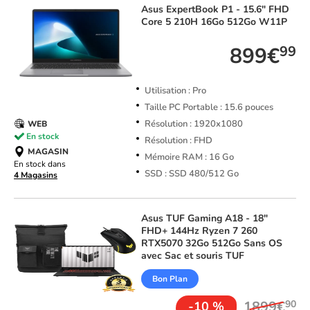
Asus
ExpertBook P1 - 15.6" FHD
Core 5 210H 16Go 512Go W11P
899€
99
Utilisation : Pro
Taille PC Portable : 15.6 pouces
Résolution : 1920x1080
WEB
En stock
Résolution : FHD
MAGASIN
Mémoire RAM : 16 Go
En stock dans
SSD : SSD 480/512 Go
4 Magasins
Asus
TUF Gaming A18 - 18"
FHD+ 144Hz Ryzen 7 260
RTX5070 32Go 512Go Sans OS
avec Sac et souris TUF
Bon Plan
1899€
90
-10 %