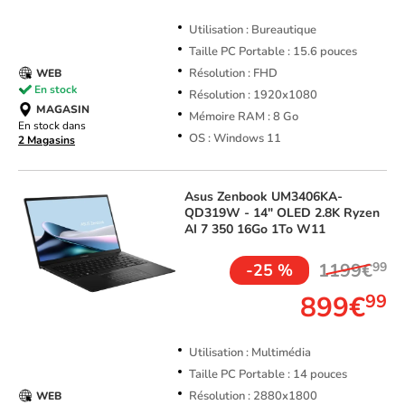
Utilisation : Bureautique
Taille PC Portable : 15.6 pouces
Résolution : FHD
WEB
En stock
Résolution : 1920x1080
MAGASIN
Mémoire RAM : 8 Go
En stock dans
OS : Windows 11
2 Magasins
Asus
Zenbook UM3406KA-
QD319W - 14" OLED 2.8K Ryzen
AI 7 350 16Go 1To W11
1199€
99
-25 %
899€
99
Utilisation : Multimédia
Taille PC Portable : 14 pouces
Résolution : 2880x1800
WEB