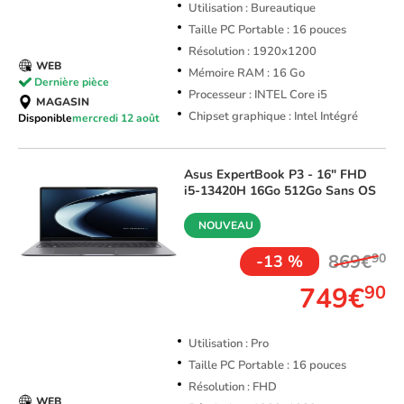
Utilisation : Bureautique
Taille PC Portable : 16 pouces
Résolution : 1920x1200
WEB
Mémoire RAM : 16 Go
Dernière pièce
Processeur : INTEL Core i5
MAGASIN
Chipset graphique : Intel Intégré
Disponible
mercredi 12 août
Asus
ExpertBook P3 - 16" FHD
i5-13420H 16Go 512Go Sans OS
NOUVEAU
869€
90
-13 %
749€
90
Utilisation : Pro
Taille PC Portable : 16 pouces
Résolution : FHD
WEB