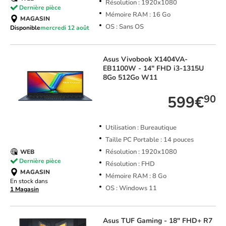
Résolution : 1920x1080
Dernière pièce
Mémoire RAM : 16 Go
MAGASIN
OS : Sans OS
Disponible
mercredi 12 août
Asus
Vivobook X1404VA-
EB1100W - 14" FHD i3-1315U
8Go 512Go W11
599€
90
Utilisation : Bureautique
Taille PC Portable : 14 pouces
Résolution : 1920x1080
WEB
Dernière pièce
Résolution : FHD
MAGASIN
Mémoire RAM : 8 Go
En stock dans
OS : Windows 11
1 Magasin
Asus
TUF Gaming - 18" FHD+ R7