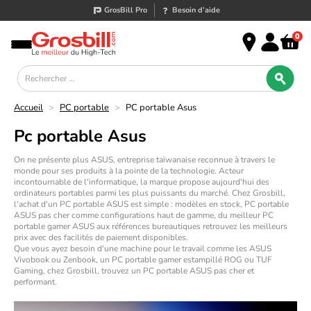
GrosBill Pro
Besoin d’aide
0
Accueil
>
PC portable
>
PC portable Asus
Pc portable Asus
On ne présente plus ASUS, entreprise taïwanaise reconnue à travers le
monde pour ses produits à la pointe de la technologie. Acteur
incontournable de l'informatique, la marque propose aujourd'hui des
ordinateurs portables parmi les plus puissants du marché. Chez Grosbill,
l'
achat d'un PC portable
ASUS est simple : modèles en stock, PC portable
ASUS pas cher comme configurations haut de gamme, du meilleur
PC
portable gamer ASUS
aux références bureautiques retrouvez les meilleurs
prix avec des facilités de paiement disponibles.
Que vous ayez besoin d'une machine pour le travail comme les ASUS
Vivobook ou Zenbook, un PC portable gamer estampillé ROG ou TUF
Gaming, chez Grosbill, trouvez un PC portable ASUS pas cher et
performant.