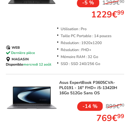
1299€
90
-5 %
1229€
99
Utilisation : Pro
Taille PC Portable : 14 pouces
Résolution : 1920x1200
WEB
Résolution : FHD+
Dernière pièce
Mémoire RAM : 32 Go
MAGASIN
SSD : SSD 240/256 Go
Disponible
mercredi 12 août
Asus
ExpertBook P3605CVA-
PL0191 - 16" FHD+ i5-13420H
16Go 512Go Sans OS
899€
90
-14 %
769€
99