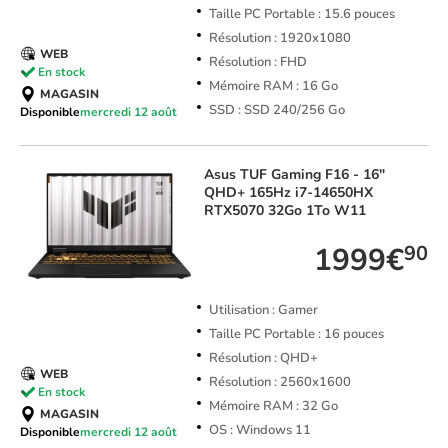
Taille PC Portable : 15.6 pouces
Résolution : 1920x1080
WEB
Résolution : FHD
En stock
Mémoire RAM : 16 Go
MAGASIN
SSD : SSD 240/256 Go
Disponible
mercredi 12 août
Asus
TUF Gaming F16 - 16"
QHD+ 165Hz i7-14650HX
RTX5070 32Go 1To W11
1999€
90
Utilisation : Gamer
Taille PC Portable : 16 pouces
Résolution : QHD+
WEB
Résolution : 2560x1600
En stock
Mémoire RAM : 32 Go
MAGASIN
OS : Windows 11
Disponible
mercredi 12 août