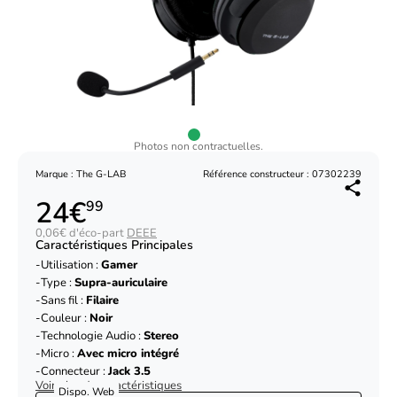
Photos non contractuelles.
Marque : The G-LAB
Référence constructeur : 07302239
24€
99
0,06€ d'éco-part
DEEE
Caractéristiques Principales
Utilisation :
Gamer
Type :
Supra-auriculaire
Sans fil :
Filaire
Couleur :
Noir
Technologie Audio :
Stereo
Micro :
Avec micro intégré
Connecteur :
Jack 3.5
Voir plus de caractéristiques
Dispo. Web