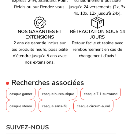
Express 24H, Standard, Point
échelonnement possible
Confort optimal
pour des sessions de jeu prolongées
Relais ou sur Rendez-vous.
jusqu'à 24 versements (2x, 3x,
Connectivité filaire
pour une expérience de jeu fiable et sans
4x, 10x, 12x jusqu'à 24x).
latence
Que vous soyez un
gamer passionné
ou un
professionnel
à la
NOS GARANTIES ET
RÉTRACTATION SOUS 14
recherche d'un casque de qualité pour vos compétitions, le
EXTENSIONS
JOURS
G-
2 ans de garantie inclus sur
Retour facile et rapide avec
LAB KORP CARBON
est le choix parfait pour améliorer votre
les produits neufs, possibilité
remboursement en cas de
expérience de jeu.
N'attendez plus
pour vous équiper et plonger
d'étendre jusqu'à 5 ans avec
changement d'avis !
dans l'action.
nos extensions.
Recherches associées
casque gamer
casque bureautique
casque 7.1 surround
casque stereo
casque sans-fil
casque circum-aural
SUIVEZ-NOUS