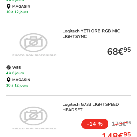
MAGASIN
10 à 12 jours
Logitech
YETI ORB RGB MIC
LIGHTSYNC
68€
95
WEB
4 à 6 jours
MAGASIN
10 à 12 jours
Logitech
G733 LIGHTSPEED
HEADSET
173€
95
-14 %
148€
95