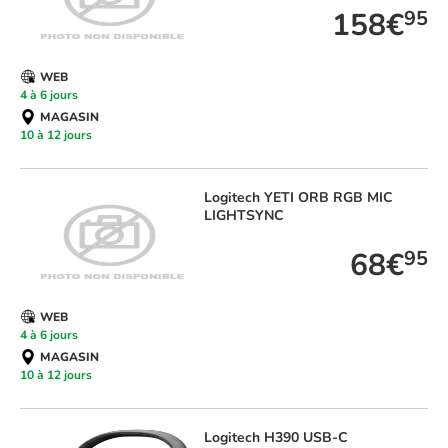
158€
95
WEB
4 à 6 jours
MAGASIN
10 à 12 jours
Logitech
YETI ORB RGB MIC
LIGHTSYNC
68€
95
WEB
4 à 6 jours
MAGASIN
10 à 12 jours
Logitech
H390 USB-C