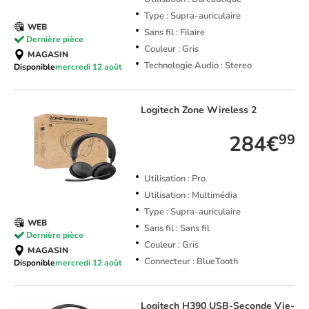
Type : Supra-auriculaire
WEB
Sans fil : Filaire
Dernière pièce
Couleur : Gris
MAGASIN
Technologie Audio : Stereo
Disponible
mercredi 12 août
Logitech
Zone Wireless 2
284€
99
Utilisation : Pro
Utilisation : Multimédia
Type : Supra-auriculaire
WEB
Sans fil : Sans fil
Dernière pièce
Couleur : Gris
MAGASIN
Connecteur : BlueTooth
Disponible
mercredi 12 août
Logitech
H390 USB-Seconde Vie-