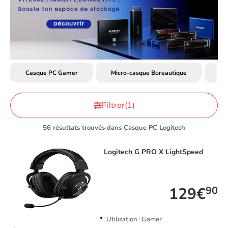
Casque PC Gamer
Micro-casque Bureautique
Mi
Filtrer
(1)
56 résultats trouvés dans Casque PC Logitech
Logitech
G PRO X LightSpeed
TOP VENTE
129€
90
Utilisation : Gamer