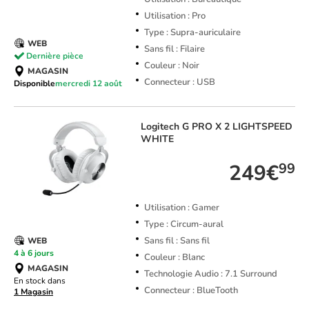
Utilisation : Pro
Type : Supra-auriculaire
WEB
Sans fil : Filaire
Dernière pièce
Couleur : Noir
MAGASIN
Connecteur : USB
Disponible
mercredi 12 août
Logitech
G PRO X 2 LIGHTSPEED
WHITE
249€
99
Utilisation : Gamer
Type : Circum-aural
Sans fil : Sans fil
WEB
4 à 6 jours
Couleur : Blanc
MAGASIN
Technologie Audio : 7.1 Surround
En stock dans
Connecteur : BlueTooth
1 Magasin