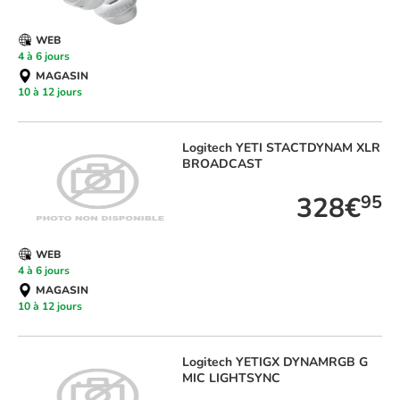
WEB
4 à 6 jours
MAGASIN
10 à 12 jours
Logitech
YETI STACTDYNAM XLR
BROADCAST
328€
95
WEB
4 à 6 jours
MAGASIN
10 à 12 jours
Logitech
YETIGX DYNAMRGB G
MIC LIGHTSYNC