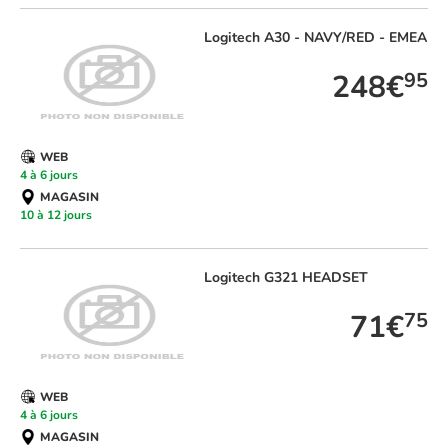
Logitech
A30 - NAVY/RED - EMEA
248€
95
WEB
4 à 6 jours
MAGASIN
10 à 12 jours
Logitech
G321 HEADSET
71€
75
WEB
4 à 6 jours
MAGASIN