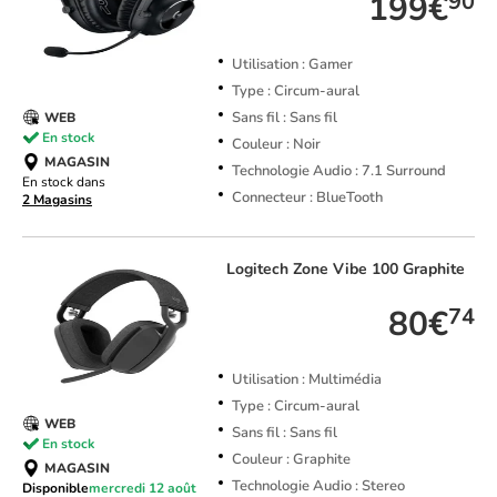
199€
90
Utilisation : Gamer
Type : Circum-aural
Sans fil : Sans fil
WEB
En stock
Couleur : Noir
MAGASIN
Technologie Audio : 7.1 Surround
En stock dans
Connecteur : BlueTooth
2 Magasins
Logitech
Zone Vibe 100 Graphite
80€
74
Utilisation : Multimédia
Type : Circum-aural
WEB
Sans fil : Sans fil
En stock
Couleur : Graphite
MAGASIN
Technologie Audio : Stereo
Disponible
mercredi 12 août