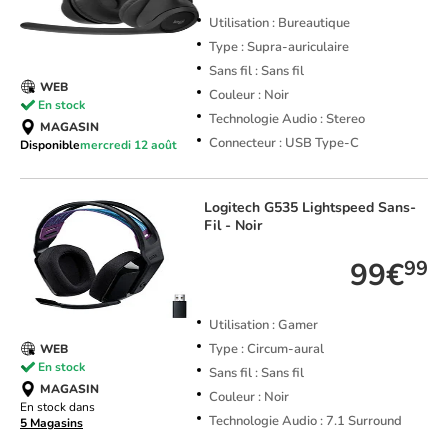
Utilisation : Bureautique
Type : Supra-auriculaire
Sans fil : Sans fil
WEB
Couleur : Noir
En stock
Technologie Audio : Stereo
MAGASIN
Connecteur : USB Type-C
Disponible
mercredi 12 août
Logitech
G535 Lightspeed Sans-
Fil - Noir
99€
99
Utilisation : Gamer
Type : Circum-aural
WEB
En stock
Sans fil : Sans fil
MAGASIN
Couleur : Noir
En stock dans
Technologie Audio : 7.1 Surround
5 Magasins