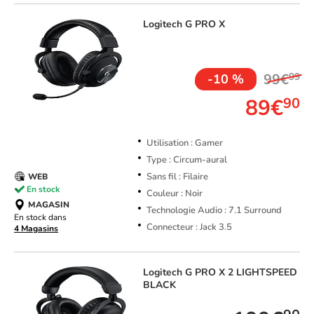
Logitech
G PRO X
TOP VENTE
99€
99
-10 %
89€
90
Utilisation : Gamer
Type : Circum-aural
Sans fil : Filaire
WEB
En stock
Couleur : Noir
MAGASIN
Technologie Audio : 7.1 Surround
En stock dans
Connecteur : Jack 3.5
4 Magasins
Logitech
G PRO X 2 LIGHTSPEED
BLACK