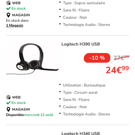
Type : Supra-auriculaire
WEB
En stock
Sans fil : Filaire
MAGASIN
Couleur : Noir
En stock dans
Technologie Audio : Stereo
1 Magasin
Logitech
H390 USB
27€
99
-10 %
24€
99
Utilisation : Bureautique
Type : Circum-aural
WEB
Sans fil : Filaire
En stock
Couleur : Noir
MAGASIN
Technologie Audio : Stereo
Disponible
mercredi 12 août
Logitech
H340 USB