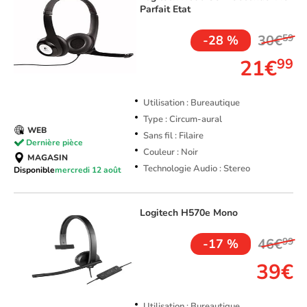
Parfait Etat
30€
59
-28 %
21€
99
Utilisation : Bureautique
Type : Circum-aural
WEB
Sans fil : Filaire
Dernière pièce
Couleur : Noir
MAGASIN
Technologie Audio : Stereo
Disponible
mercredi 12 août
Logitech
H570e Mono
46€
99
-17 %
39€
Utilisation : Bureautique