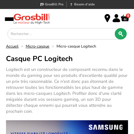
GrosBill Pro
Besoin d’aide
0
Accueil
>
Micro-casque
>
Micro-casque Logitech
Casque PC Logitech
Logitech
 est un constructeur de composant reconnu dans le 
monde du gaming pour ses produits d'excellente qualité pour 
un prix très raisonnable. Ce n'est donc pas étonnant de 
retrouver toutes les fonctionnalités les plus haut de gamme 
dans les 
micro-casques Logitech
. Profiter donc d'une clarté 
inégalée durant vos sessions gaming, un son 3D pour 
détecter chaque ennemi qui pourrait vous attendre au 
prochain coin.