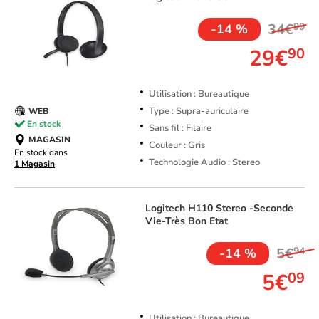
34€
99
-14 %
29€
90
Utilisation : Bureautique
Type : Supra-auriculaire
WEB
En stock
Sans fil : Filaire
MAGASIN
Couleur : Gris
En stock dans
Technologie Audio : Stereo
1 Magasin
Logitech
H110 Stereo -Seconde
Vie-Très Bon Etat
5€
94
-14 %
5€
09
Utilisation : Bureautique