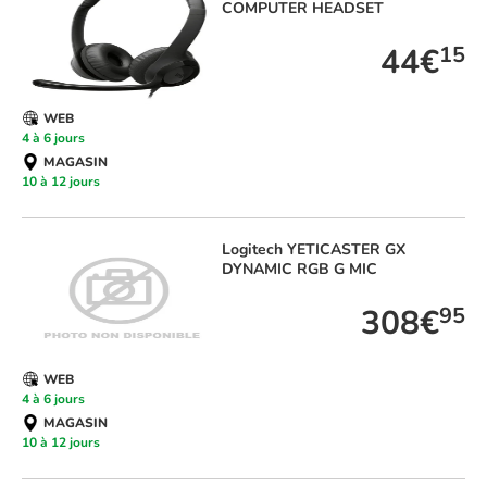
COMPUTER HEADSET
44€
15
WEB
4 à 6 jours
MAGASIN
10 à 12 jours
Logitech
YETICASTER GX
DYNAMIC RGB G MIC
308€
95
WEB
4 à 6 jours
MAGASIN
10 à 12 jours