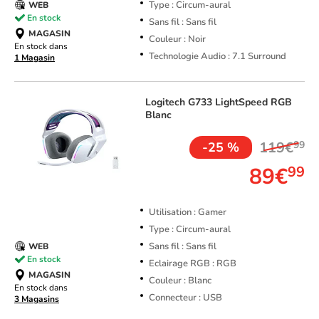
Type : Circum-aural
WEB
En stock
Sans fil : Sans fil
MAGASIN
Couleur : Noir
En stock dans
Technologie Audio : 7.1 Surround
1 Magasin
Logitech
G733 LightSpeed RGB
Blanc
119€
99
-25 %
89€
99
Utilisation : Gamer
Type : Circum-aural
Sans fil : Sans fil
WEB
En stock
Eclairage RGB : RGB
MAGASIN
Couleur : Blanc
En stock dans
Connecteur : USB
3 Magasins