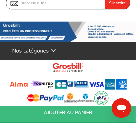
S'inscrire
Nos catégories
Conditions générales de réservation
Conditions générales de vente
Mentions
AJOUTER AU PANIER
légales
Vos informations personnelles
Préférences Cookies
Aide &
Contact
Devenez partenaires
Marques
Blog