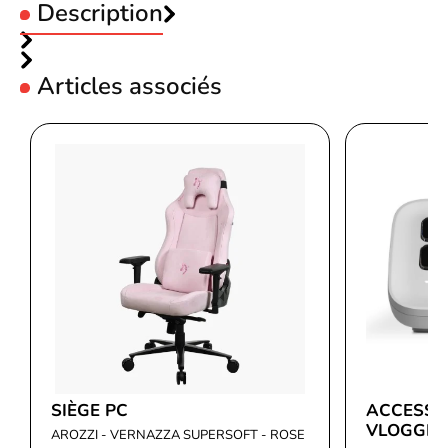
Description
Articles associés
Code EAN
Voir produits Logitech
5099206128835
Référence produit
Voir les micro-casque Logitech
07302411
Référence constructeur
988-000586
SIÈGE PC
ACCESSO
VLOGGIN
AROZZI - VERNAZZA SUPERSOFT - ROSE