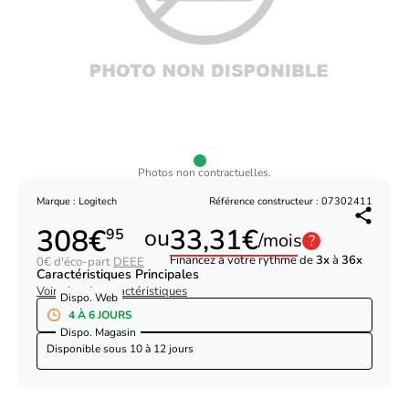
Photos non contractuelles.
Marque : Logitech
Référence constructeur : 07302411
308€
33,31€
ou
95
/mois
?
Financez à votre rythme de
3x
à
36x
0€ d'éco-part
DEEE
Caractéristiques Principales
Voir plus de caractéristiques
Dispo. Web
4 À 6 JOURS
Dispo. Magasin
Disponible sous
10 à 12 jours