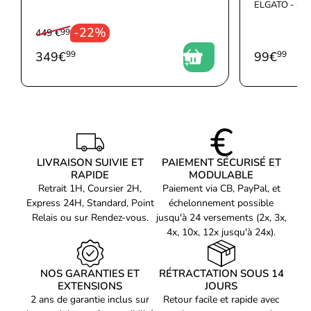
ELGATO - S
-22%
449 €
99
349
€
99
99
€
99
LIVRAISON SUIVIE ET
PAIEMENT SÉCURISÉ ET
RAPIDE
MODULABLE
Retrait 1H, Coursier 2H,
Paiement via CB, PayPal, et
Express 24H, Standard, Point
échelonnement possible
Relais ou sur Rendez-vous.
jusqu'à 24 versements (2x, 3x,
4x, 10x, 12x jusqu'à 24x).
NOS GARANTIES ET
RÉTRACTATION SOUS 14
EXTENSIONS
JOURS
2 ans de garantie inclus sur
Retour facile et rapide avec