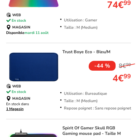
74€
99
WEB
Utilisation : Gamer
En stock
MAGASIN
Taille : M (Medium)
Disponible
mardi 11 août
Trust
Boye Eco - Bleu/M
8€
99
-44 %
4€
99
WEB
En stock
Utilisation : Bureautique
MAGASIN
Taille : M (Medium)
En stock dans
Repose poignet : Sans repose poignet
1 Magasin
Spirit Of Gamer
Skull RGB
Gaming mouse pad - Taille M