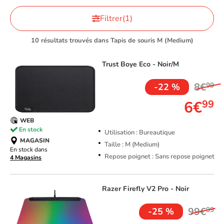
Filtrer
(1)
10 résultats trouvés dans Tapis de souris M (Medium)
Trust
Boye Eco - Noir/M
8€
99
-22 %
6€
99
WEB
En stock
Utilisation : Bureautique
MAGASIN
Taille : M (Medium)
En stock dans
Repose poignet : Sans repose poignet
4 Magasins
Razer
Firefly V2 Pro - Noir
99€
99
-25 %