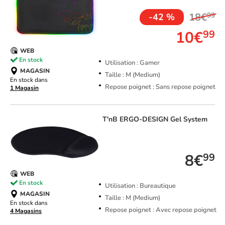
18€
99
-42 %
10€
99
WEB
En stock
Utilisation : Gamer
MAGASIN
Taille : M (Medium)
En stock dans
Repose poignet : Sans repose poignet
1 Magasin
T'nB
ERGO-DESIGN Gel System
TOP VENTE
8€
99
WEB
En stock
Utilisation : Bureautique
MAGASIN
Taille : M (Medium)
En stock dans
Repose poignet : Avec repose poignet
4 Magasins