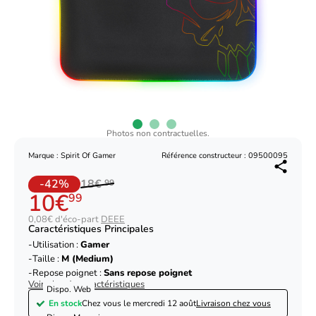
Photos non contractuelles.
Marque : Spirit Of Gamer
Référence constructeur : 09500095
-42%
18€
99
10€
99
0,08€ d'éco-part
DEEE
Caractéristiques Principales
Utilisation :
Gamer
Taille :
M (Medium)
Repose poignet :
Sans repose poignet
Voir plus de caractéristiques
Dispo. Web
En stock
Chez vous le
mercredi 12 août
Livraison chez vous