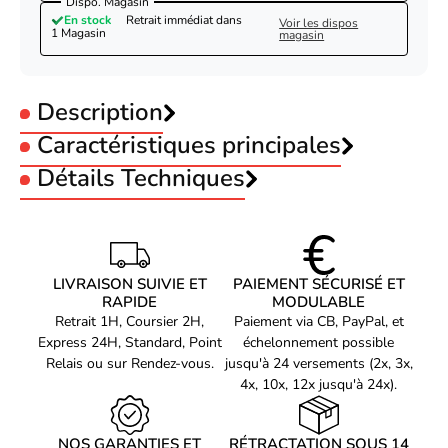
Dispo. Magasin
En stock
Retrait immédiat dans
Voir les dispos
1 Magasin
magasin
Description
Caractéristiques principales
Utilisation :
Détails Techniques
Gamer
Taille :
M (Medium)
représentation /
Repose poignet :
Sans repose poignet
réalisation
Coloration de surface
Image
Spirit Of Gamer Skull RGB Gaming mouse pad -
LIVRAISON SUIVIE ET
PAIEMENT SÉCURISÉ ET
Matériel
Tissu, Caoutchouc
Taille M
RAPIDE
MODULABLE
Profitez d’un
tapis de souris au design gamer
incontestable
Tapis de souris de jeu
Oui
Retrait 1H, Coursier 2H,
Paiement via CB, PayPal, et
pour retranscrire au mieux vos mouvements de souris dans vos
Express 24H, Standard, Point
échelonnement possible
Repose-poignets
Non
jeux de dernière génération préférés. Les tapis de souris
Relais ou sur Rendez-vous.
jusqu'à 24 versements (2x, 3x,
confèrent un confort incontestable pour la manipulation d’une
Base antidérapante
Oui
4x, 10x, 12x jusqu'à 24x).
souris d’ordinateur surtout dans un contexte de gaming. Le tapis
Rétroéclairage à LED
Oui
de souris
Spirit of Gamer
SKULL RGB ne déroge pas à la règle.
NOS GARANTIES ET
RÉTRACTATION SOUS 14
Qui plus est, son design unique intégrant un
design RGB