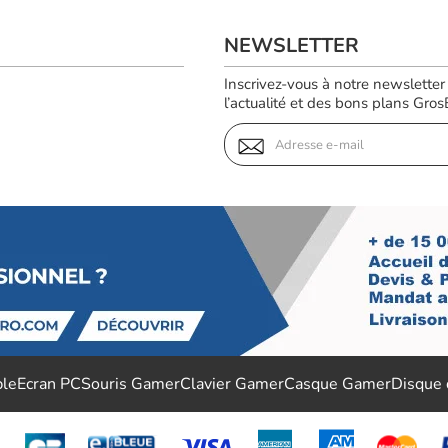
NEWSLETTER
Inscrivez-vous à notre newsletter
l’actualité et des bons plans GrosBi
ble
Ecran PC
Souris Gamer
Clavier Gamer
Casque Gamer
Disque