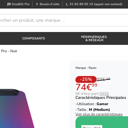
GrosBill Pro
Besoin d’aide
01 82 88 95 19
(appel non surtaxé)
PÉRIPHÉRIQUES
COMPOSANTS
& RÉSEAUX
 Pro - Noir
Marque : Razer
-25%
99€
99
74€
99
0€ d'éco-part
DEEE
Caractéristiques Principales
Utilisation :
Gamer
Taille :
M (Medium)
Voir plus de caractéristiques