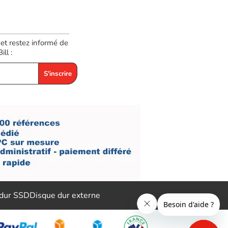
 et restez informé de
ll :
S'inscrire
 dur SSD
Disque dur externe