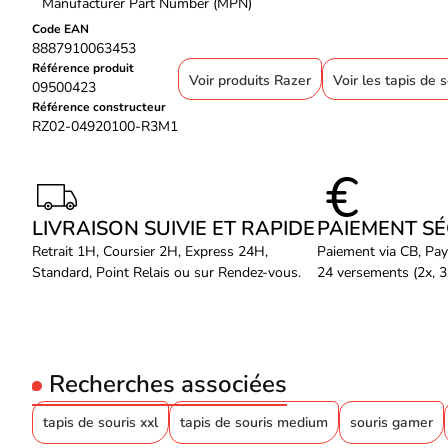
Manufacturer Part Number (MPN)
Code EAN
8887910063453
Référence produit
Voir produits Razer
Voir les tapis de 
09500423
Référence constructeur
RZ02-04920100-R3M1
LIVRAISON SUIVIE ET RAPIDE
PAIEMENT S
Retrait 1H, Coursier 2H, Express 24H,
Paiement via CB, Pay
Standard, Point Relais ou sur Rendez-vous.
24 versements (2x, 3x
Recherches associées
tapis de souris xxl
tapis de souris medium
souris gamer