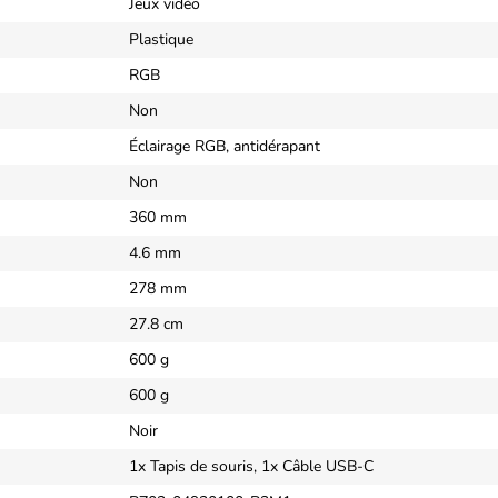
Jeux vidéo
Plastique
RGB
Non
Éclairage RGB, antidérapant
Non
360 mm
4.6 mm
278 mm
27.8 cm
600 g
600 g
Noir
1x Tapis de souris, 1x Câble USB-C