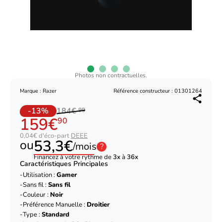
Photos non contractuelles.
Marque : Razer
Référence constructeur : 01301264
-13%
184€
99
159€
90
0,04€ d'éco-part
DEEE
53,3€
ou
/mois
?
Financez à votre rythme de
3x
à
36x
Caractéristiques Principales
Utilisation :
Gamer
Sans fil :
Sans fil
Couleur :
Noir
Préférence Manuelle :
Droitier
Type :
Standard