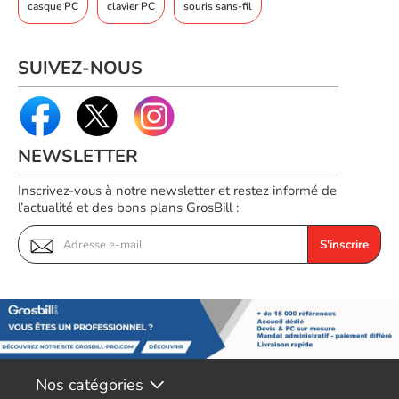
Largeur
75,5 mm
casque PC
clavier PC
souris sans-fil
Profondeur
119,5 mm
Hauteur
43,5 mm
SUIVEZ-NOUS
Poids
134 g
Informations sur
l'emballage
NEWSLETTER
Quantité
1
Code EAN
Inscrivez-vous à notre newsletter et restez informé de
Voir produits Razer
8886419333890
l’actualité et des bons plans GrosBill :
Référence produit
Voir les souris pc Razer
01301264
S'inscrire
Référence constructeur
RZ01-04400100-R3G1
Nos catégories