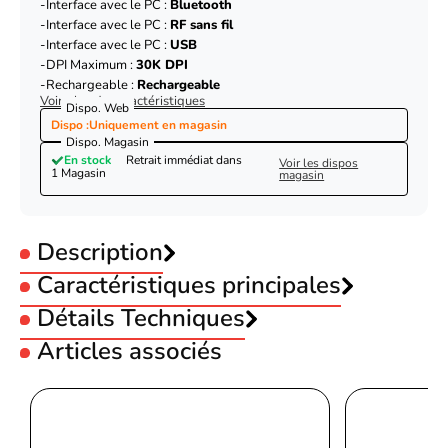
Interface avec le PC :
Bluetooth
Interface avec le PC :
RF sans fil
Interface avec le PC :
USB
DPI Maximum :
30K DPI
Rechargeable :
Rechargeable
Voir plus de caractéristiques
Dispo. Web
Dispo :
Uniquement en magasin
Dispo. Magasin
En stock
Retrait immédiat dans
Voir les dispos
1 Magasin
magasin
Description
Caractéristiques principales
Utilisation :
Détails Techniques
Gamer
Sans fil :
Sans fil
Articles associés
Couleur :
Noir
Souris
Préférence Manuelle :
Droitier
Utilité
Jouer
Type :
Standard
Razer NAGA V2 PRO
Interface avec le PC :
Bluetooth
RF Wireless + Bluetooth + USB
Interface de l'appareil
Interface avec le PC :
RF sans fil
Type-C
Interface avec le PC :
USB