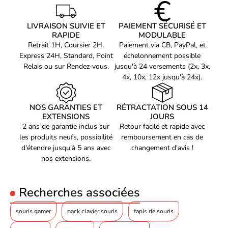
Mémoire intégré
Oui
Durabilité des boutons
90
LIVRAISON SUIVIE ET
PAIEMENT SÉCURISÉ ET
(millions de clics)
RAPIDE
MODULABLE
Design
Retrait 1H, Coursier 2H,
Paiement via CB, PayPal, et
Express 24H, Standard, Point
échelonnement possible
Format
Droitier
Relais ou sur Rendez-vous.
jusqu'à 24 versements (2x, 3x,
Couleur du produit
Noir
4x, 10x, 12x jusqu'à 24x).
Coloration de surface
Monochromatique
Matériel
NOS GARANTIES ET
Polytétrafluoroéthylène (PTFE)
RÉTRACTATION SOUS 14
EXTENSIONS
JOURS
Éclairage
Oui
2 ans de garantie inclus sur
Retour facile et rapide avec
les produits neufs, possibilité
remboursement en cas de
Couleur de l'éclairage
Multicolore
d'étendre jusqu'à 5 ans avec
changement d'avis !
Puissance
nos extensions.
Source d'alimentation
Batteries/Câble
Type de port de
Recherches associées
USB Type-C
chargement
Poids et dimensions
souris gamer
pack clavier souris
tapis de souris