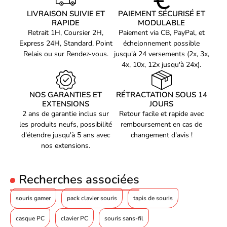
design ergonomique qui épouse parfaitement la forme de votre
main pour un confort optimal lors de vos sessions de jeu
LIVRAISON SUIVIE ET
PAIEMENT SÉCURISÉ ET
prolongées. De plus, ses 7 boutons bien placés et ses matériaux
RAPIDE
MODULABLE
antidérapants vous offrent une prise en main ferme et
Retrait 1H, Coursier 2H,
Paiement via CB, PayPal, et
confortable pour une meilleure précision de jeu.
Express 24H, Standard, Point
échelonnement possible
Relais ou sur Rendez-vous.
jusqu'à 24 versements (2x, 3x,
4x, 10x, 12x jusqu'à 24x).
NOS GARANTIES ET
RÉTRACTATION SOUS 14
EXTENSIONS
JOURS
2 ans de garantie inclus sur
Retour facile et rapide avec
les produits neufs, possibilité
remboursement en cas de
d'étendre jusqu'à 5 ans avec
changement d'avis !
nos extensions.
Recherches associées
souris gamer
pack clavier souris
tapis de souris
casque PC
clavier PC
souris sans-fil