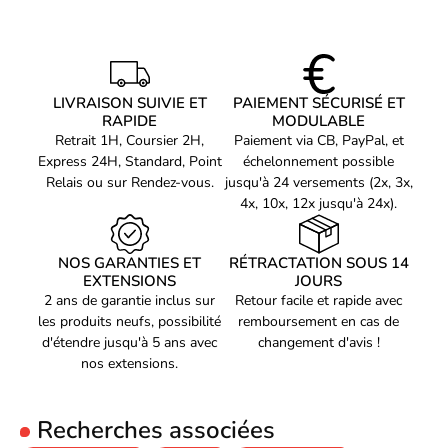
performances de haut niveau pour répondre à tous vos besoins
maximum (HDR)
professionnels. Que ce soit pour le montage vidéo, la retouche
Espace de couleur RGB
DCI-P3
photo ou la conception 3D, ce PC portable est équipé pour faire
face à toutes les tâches les plus exigeantes.
Palette de couleurs
100%
Taux de d'actualisation
LIVRAISON SUIVIE ET
PAIEMENT SÉCURISÉ ET
240 Hz
maximal
RAPIDE
MODULABLE
Une mémoire RAM de 32 Go et un SSD de 2 To pour une
Retrait 1H, Coursier 2H,
Paiement via CB, PayPal, et
Taux de contraste
1000000:1
fluidité et une efficacité maximale.
Express 24H, Standard, Point
échelonnement possible
Prise en charge HDR
Oui
Relais ou sur Rendez-vous.
jusqu'à 24 versements (2x, 3x,
La mémoire vive de 32 Go permet une exécution rapide et fluide
4x, 10x, 12x jusqu'à 24x).
Technologie HDR (plage
DisplayHDR True Black 500
de toutes vos applications, tandis que le SSD de 2 To offre un
dynamique élevée)
espace de stockage généreux pour tous vos fichiers, sans
Processeur
compromettre les performances. Avec le système d'exploitation
NOS GARANTIES ET
RÉTRACTATION SOUS 14
Windows 11 PRO pré-installé, vous bénéficiez d'une interface
EXTENSIONS
JOURS
Fabricant de processeur
Intel
fluide et intuitive pour une productivité maximale.
2 ans de garantie inclus sur
Retour facile et rapide avec
Famille de processeur
Intel Core Ultra 9
les produits neufs, possibilité
remboursement en cas de
d'étendre jusqu'à 5 ans avec
changement d'avis !
Génération de
Intel Core Ultra (Series 2)
nos extensions.
processeurs
Modèle de processeur
275HX
Recherches associées
Nombre de coeurs de
24
processeurs