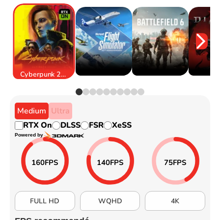
Cyberpunk 2077
Medium
Ultra
RTX On
DLSS
FSR
XeSS
Powered by
160
FPS
140
FPS
75
FPS
FULL HD
WQHD
4K