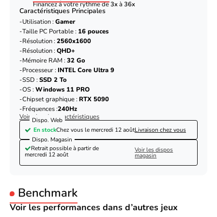
Financez à votre rythme de
3x
à
36x
Caractéristiques Principales
Utilisation :
Gamer
Taille PC Portable :
16 pouces
Résolution :
2560x1600
Résolution :
QHD+
Mémoire RAM :
32 Go
Processeur :
INTEL Core Ultra 9
SSD :
SSD 2 To
OS :
Windows 11 PRO
Chipset graphique :
RTX 5090
Fréquences :
240Hz
Voir plus de caractéristiques
Dispo. Web
En stock
Chez vous le
mercredi 12 août
Livraison chez vous
Dispo. Magasin
Retrait possible à partir de
Voir les dispos
mercredi 12 août
magasin
Benchmark
Voir les performances dans d’autres jeux