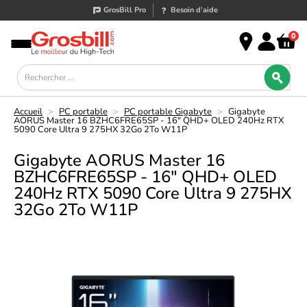
GrosBill Pro
Besoin d’aide
0
Accueil
>
PC portable
>
PC portable Gigabyte
>
Gigabyte
AORUS Master 16 BZHC6FRE65SP - 16" QHD+ OLED 240Hz RTX
5090 Core Ultra 9 275HX 32Go 2To W11P
Gigabyte AORUS Master 16
BZHC6FRE65SP - 16" QHD+ OLED
240Hz RTX 5090 Core Ultra 9 275HX
32Go 2To W11P