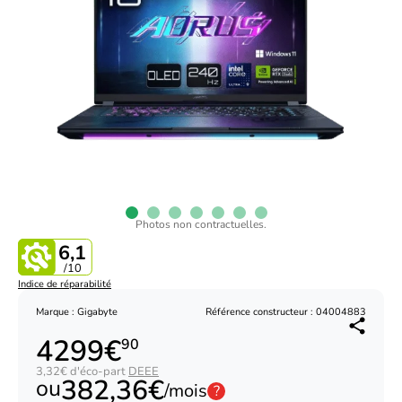
Photos non contractuelles.
6,1
/10
Indice de réparabilité
Marque : Gigabyte
Référence constructeur : 04004883
4299€
90
3,32€ d'éco-part
DEEE
382,36€
ou
/mois
?