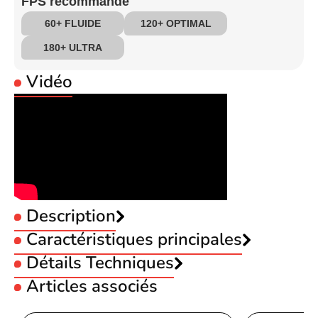
FPS recommandé
60+ FLUIDE
120+ OPTIMAL
180+ ULTRA
Vidéo
Description
Caractéristiques principales
Utilisation :
Détails Techniques
Gamer
Taille PC Portable :
16 pouces
Articles associés
Résolution :
2560x1600
Design
Résolution :
QHD+
Nom de la couleur
Dark Tide
Mémoire RAM :
32 Go