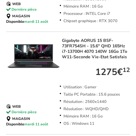
WEB
Mémoire RAM : 16 Go
Dernière pièce
Processeur : INTEL Core i7
MAGASIN
Chipset graphique : RTX 3070
Disponible
mardi 11 août
Gigabyte
AORUS 15 BSF-
73FR754SH - 15.6" QHD 165Hz
i7-13700H 4070 140W 16Go 1To
W11-Seconde Vie-Etat Satisfais
1275€
12
Utilisation : Gamer
Taille PC Portable : 15.6 pouces
Résolution : 2560x1440
WEB
Résolution : WQHD/QHD
Dernière pièce
Mémoire RAM : 16 Go
MAGASIN
OS : Windows 11
Disponible
mardi 11 août