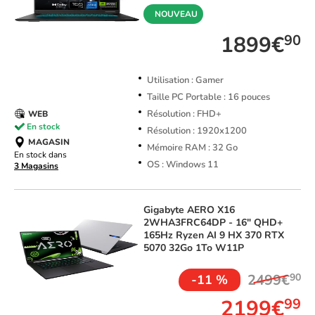
NOUVEAU
1899€
90
Utilisation : Gamer
Taille PC Portable : 16 pouces
Résolution : FHD+
WEB
En stock
Résolution : 1920x1200
MAGASIN
Mémoire RAM : 32 Go
En stock dans
OS : Windows 11
3 Magasins
Gigabyte
AERO X16
2WHA3FRC64DP - 16" QHD+
165Hz Ryzen AI 9 HX 370 RTX
5070 32Go 1To W11P
2499€
90
-11 %
2199€
99