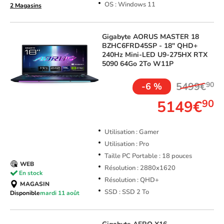
OS : Windows 11
2 Magasins
Gigabyte
AORUS MASTER 18
BZHC6FRD45SP - 18" QHD+
240Hz Mini-LED U9-275HX RTX
5090 64Go 2To W11P
5499€
90
-6 %
5149€
90
Utilisation : Gamer
Utilisation : Pro
Taille PC Portable : 18 pouces
WEB
Résolution : 2880x1620
En stock
Résolution : QHD+
MAGASIN
SSD : SSD 2 To
Disponible
mardi 11 août