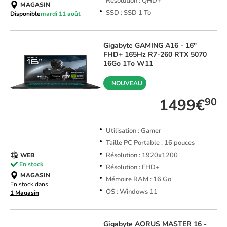
Résolution : QHD+
MAGASIN
SSD : SSD 1 To
Disponible
mardi 11 août
Gigabyte
GAMING A16 - 16"
FHD+ 165Hz R7-260 RTX 5070
16Go 1To W11
NOUVEAU
1499€
90
Utilisation : Gamer
Taille PC Portable : 16 pouces
Résolution : 1920x1200
WEB
En stock
Résolution : FHD+
MAGASIN
Mémoire RAM : 16 Go
En stock dans
OS : Windows 11
1 Magasin
Gigabyte
AORUS MASTER 16 -