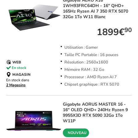
Gigabyte
AERO X16
1WH93FRC64DH - 16" QHD+
165Hz Ryzen AI 7 350 RTX 5070
32Go 1To W11 Blanc
1899€
90
Utilisation : Gamer
Taille PC Portable : 16 pouces
Résolution : 2560x1600
WEB
En stock
Mémoire RAM : 32 Go
MAGASIN
Processeur : AMD Ryzen AI 7
En stock dans
Chipset graphique : RTX 5070
2 Magasins
Gigabyte
AORUS MASTER 16 -
16" OLED QHD+ 240Hz Ryzen 9
9955X3D RTX 5090 32Go 1To
W11P
NOUVEAU