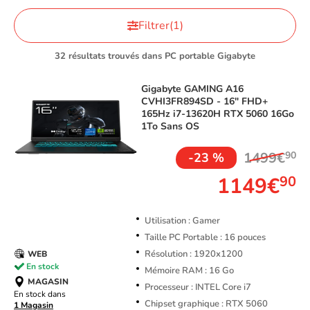
Filtrer
(1)
32 résultats trouvés dans PC portable Gigabyte
Gigabyte
GAMING A16
CVHI3FR894SD - 16" FHD+
165Hz i7-13620H RTX 5060 16Go
1To Sans OS
1499€
90
-23 %
1149€
90
Utilisation : Gamer
Taille PC Portable : 16 pouces
Résolution : 1920x1200
WEB
En stock
Mémoire RAM : 16 Go
MAGASIN
Processeur : INTEL Core i7
En stock dans
Chipset graphique : RTX 5060
1 Magasin