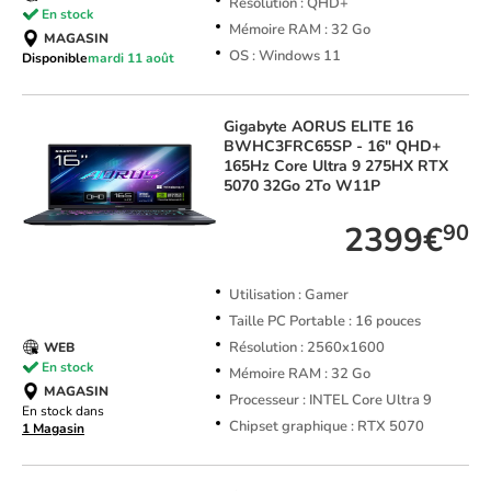
Résolution : QHD+
En stock
Mémoire RAM : 32 Go
MAGASIN
OS : Windows 11
Disponible
mardi 11 août
Gigabyte
AORUS ELITE 16
BWHC3FRC65SP - 16" QHD+
165Hz Core Ultra 9 275HX RTX
5070 32Go 2To W11P
2399€
90
Utilisation : Gamer
Taille PC Portable : 16 pouces
Résolution : 2560x1600
WEB
En stock
Mémoire RAM : 32 Go
MAGASIN
Processeur : INTEL Core Ultra 9
En stock dans
Chipset graphique : RTX 5070
1 Magasin