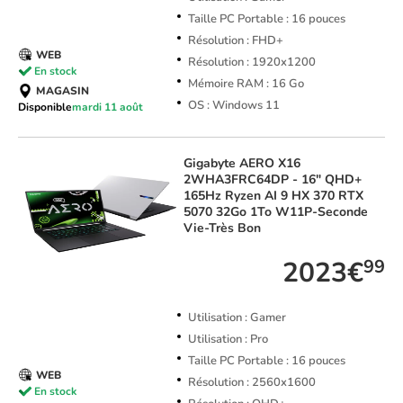
Taille PC Portable : 16 pouces
Résolution : FHD+
WEB
Résolution : 1920x1200
En stock
Mémoire RAM : 16 Go
MAGASIN
OS : Windows 11
Disponible
mardi 11 août
Gigabyte
AERO X16
2WHA3FRC64DP - 16" QHD+
165Hz Ryzen AI 9 HX 370 RTX
5070 32Go 1To W11P-Seconde
Vie-Très Bon
2023€
99
Utilisation : Gamer
Utilisation : Pro
Taille PC Portable : 16 pouces
WEB
Résolution : 2560x1600
En stock