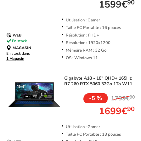
1599€
90
Utilisation : Gamer
Taille PC Portable : 16 pouces
Résolution : FHD+
WEB
En stock
Résolution : 1920x1200
MAGASIN
Mémoire RAM : 32 Go
En stock dans
OS : Windows 11
1 Magasin
Gigabyte
A18 - 18" QHD+ 165Hz
R7 260 RTX 5060 32Go 1To W11
1799€
90
-5 %
1699€
90
Utilisation : Gamer
Taille PC Portable : 18 pouces