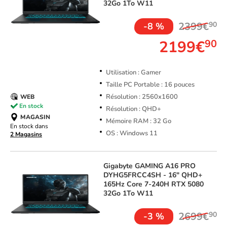
32Go 1To W11
2399€
90
-8 %
2199€
90
Utilisation : Gamer
Taille PC Portable : 16 pouces
Résolution : 2560x1600
WEB
En stock
Résolution : QHD+
MAGASIN
Mémoire RAM : 32 Go
En stock dans
OS : Windows 11
2 Magasins
Gigabyte
GAMING A16 PRO
DYHG5FRCC4SH - 16" QHD+
165Hz Core 7-240H RTX 5080
32Go 1To W11
2699€
90
-3 %