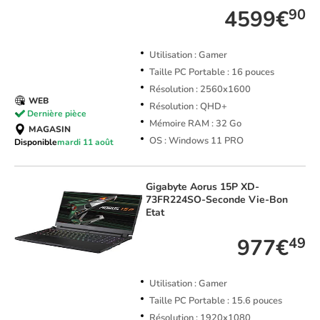
4599€
90
Utilisation : Gamer
Taille PC Portable : 16 pouces
Résolution : 2560x1600
WEB
Résolution : QHD+
Dernière pièce
Mémoire RAM : 32 Go
MAGASIN
OS : Windows 11 PRO
Disponible
mardi 11 août
Gigabyte
Aorus 15P XD-
73FR224SO-Seconde Vie-Bon
Etat
977€
49
Utilisation : Gamer
Taille PC Portable : 15.6 pouces
Résolution : 1920x1080