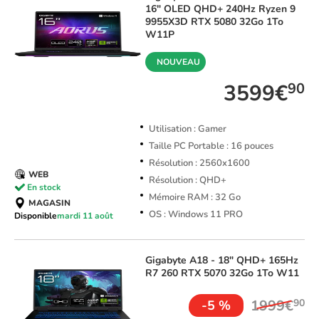
16" OLED QHD+ 240Hz Ryzen 9
9955X3D RTX 5080 32Go 1To
W11P
NOUVEAU
3599€
90
Utilisation : Gamer
Taille PC Portable : 16 pouces
Résolution : 2560x1600
WEB
Résolution : QHD+
En stock
Mémoire RAM : 32 Go
MAGASIN
OS : Windows 11 PRO
Disponible
mardi 11 août
Gigabyte
A18 - 18" QHD+ 165Hz
R7 260 RTX 5070 32Go 1To W11
1999€
90
-5 %