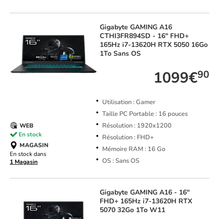
Gigabyte
GAMING A16
CTHI3FR894SD - 16" FHD+
165Hz i7-13620H RTX 5050 16Go
1To Sans OS
1099€
90
Utilisation : Gamer
Taille PC Portable : 16 pouces
Résolution : 1920x1200
WEB
En stock
Résolution : FHD+
MAGASIN
Mémoire RAM : 16 Go
En stock dans
OS : Sans OS
1 Magasin
Gigabyte
GAMING A16 - 16"
FHD+ 165Hz i7-13620H RTX
5070 32Go 1To W11