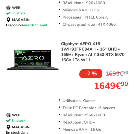
Résolution : 1920x1080
WEB
Mémoire RAM : 8 Go
En stock
Processeur : INTEL Core i5
MAGASIN
Chipset graphique : RTX 4060
Disponible
mardi 11 août
Gigabyte
AERO X16
1WH93FRC94AH - 16" QHD+
165Hz Ryzen AI 7 350 RTX 5070
16Go 1To W11
1699€
90
-2 %
1649€
90
Utilisation : Gamer
Taille PC Portable : 16 pouces
Résolution : 2560x1600
WEB
En stock
Résolution : QHD+
MAGASIN
Mémoire RAM : 16 Go
En stock dans