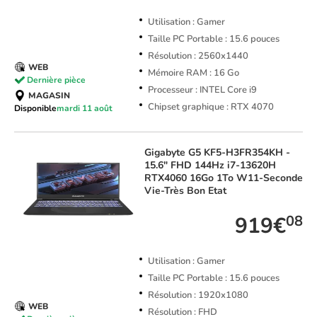
Utilisation : Gamer
Taille PC Portable : 15.6 pouces
Résolution : 2560x1440
WEB
Mémoire RAM : 16 Go
Dernière pièce
Processeur : INTEL Core i9
MAGASIN
Chipset graphique : RTX 4070
Disponible
mardi 11 août
Gigabyte
G5 KF5-H3FR354KH -
15.6" FHD 144Hz i7-13620H
RTX4060 16Go 1To W11-Seconde
Vie-Très Bon Etat
919€
08
Utilisation : Gamer
Taille PC Portable : 15.6 pouces
Résolution : 1920x1080
WEB
Résolution : FHD