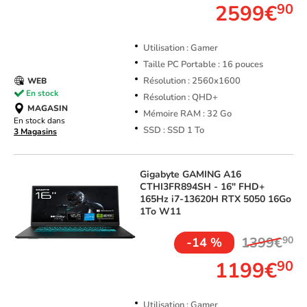
2599€
90
Utilisation : Gamer
Taille PC Portable : 16 pouces
Résolution : 2560x1600
WEB
En stock
Résolution : QHD+
MAGASIN
Mémoire RAM : 32 Go
En stock dans
SSD : SSD 1 To
3 Magasins
Gigabyte
GAMING A16
CTHI3FR894SH - 16" FHD+
165Hz i7-13620H RTX 5050 16Go
1To W11
1399€
90
-14 %
1199€
90
Utilisation : Gamer