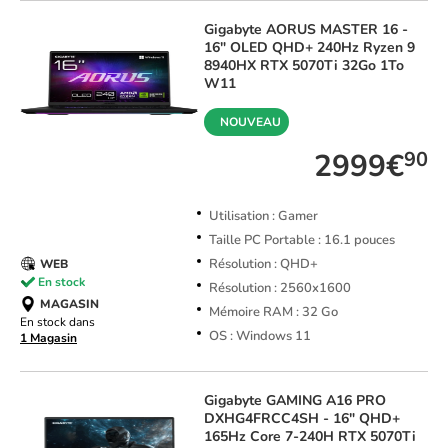
Gigabyte
AORUS MASTER 16 -
16" OLED QHD+ 240Hz Ryzen 9
8940HX RTX 5070Ti 32Go 1To
W11
NOUVEAU
2999€
90
Utilisation : Gamer
Taille PC Portable : 16.1 pouces
Résolution : QHD+
WEB
En stock
Résolution : 2560x1600
MAGASIN
Mémoire RAM : 32 Go
En stock dans
OS : Windows 11
1 Magasin
Gigabyte
GAMING A16 PRO
DXHG4FRCC4SH - 16" QHD+
165Hz Core 7-240H RTX 5070Ti