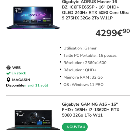
Gigabyte
AORUS Master 16
BZHC6FRE65SP - 16" QHD+
OLED 240Hz RTX 5090 Core Ultra
9 275HX 32Go 2To W11P
4299€
90
Utilisation : Gamer
Taille PC Portable : 16 pouces
Résolution : 2560x1600
WEB
Résolution : QHD+
En stock
Mémoire RAM : 32 Go
MAGASIN
OS : Windows 11 PRO
Disponible
mardi 11 août
Gigabyte
GAMING A16 - 16"
FHD+ 165Hz i7-13620H RTX
5060 32Go 1To W11
NOUVEAU