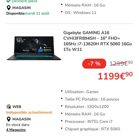
Dernière pièce
Mémoire RAM : 16 Go
MAGASIN
OS : Windows 11
Disponible
mardi 11 août
Gigabyte
GAMING A16
CVHI3FR894SH - 16" FHD+
165Hz i7-13620H RTX 5060 16Go
1To W11
1299€
90
-7 %
1199€
90
Utilisation : Gamer
Taille PC Portable : 16 pouces
Résolution : 1920x1200
WEB
Indisponible actuellement
Mémoire RAM : 16 Go
MAGASIN
Processeur : INTEL Core i7
En stock dans
Chipset graphique : RTX 5060
4 Magasins