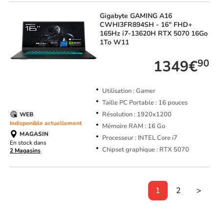
Gigabyte
GAMING A16
CWHI3FR894SH - 16" FHD+
165Hz i7-13620H RTX 5070 16Go
1To W11
1349€
90
Utilisation : Gamer
Taille PC Portable : 16 pouces
Résolution : 1920x1200
WEB
Indisponible actuellement
Mémoire RAM : 16 Go
MAGASIN
Processeur : INTEL Core i7
En stock dans
Chipset graphique : RTX 5070
2 Magasins
1
2
>