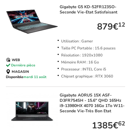
Gigabyte
G5 KD-52FR123SO-
Seconde Vie-Etat Satisfaisant
879€
12
Utilisation : Gamer
Taille PC Portable : 15.6 pouces
Résolution : 1920x1080
WEB
Mémoire RAM : 16 Go
Dernière pièce
Processeur : INTEL Core i5
MAGASIN
Chipset graphique : RTX 3060
Disponible
mardi 11 août
Gigabyte
AORUS 15X ASF-
D3FR754SH - 15.6" QHD 165Hz
i9-13980HX 4070 16Go 1To W11-
Seconde Vie-Très Bon Etat
1385€
62