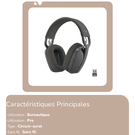
Caractéristiques Principales
Bureautique
Utilisation :
Pro
Utilisation :
Circum-aural
Type :
Sans fil
Sans fil :