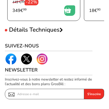
-22%
449 €
99
349
€
99
18
€
90
Détails Techniques
représentation /
réalisation
SUIVEZ-NOUS
Type de produit
Casque
Style de casque portable
Arceau
Utilisation recommandée
Bureau/Centre d'appels
NEWSLETTER
Type de casque
Binaural
Inscrivez-vous à notre newsletter et restez informé de
Couleur du produit
Graphite
l’actualité et des bons plans GrosBill :
Répondre/mettre fin à un appel,
Touches de
Appairage Bluetooth,
S'inscrire
fonctionnement
Lecture/pause, Volume +,
Volume +
Commande de volume
Bouton