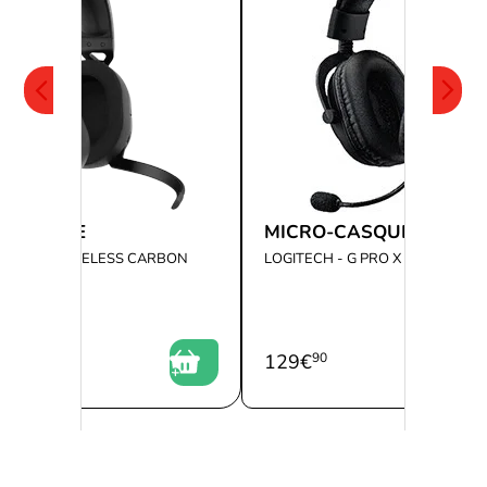
-CASQUE
MICRO-CASQUE
 - HS55 WIRELESS CARBON
LOGITECH - G PRO X LIGHTSPEE
0
129
€
90