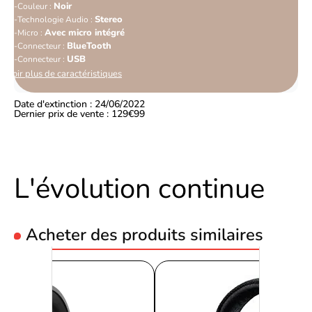
Noir
Couleur :
Stereo
Technologie Audio :
Avec micro intégré
Micro :
BlueTooth
Connecteur :
USB
Connecteur :
Voir plus de caractéristiques
Date d'extinction : 24/06/2022
Dernier prix de vente : 129€99
L'évolution continue
Acheter des produits similaires