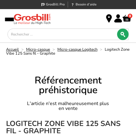
GrosBill Pro
Besoin d’aide
0
Accueil
>
Micro-casque
>
Micro-casque Logitech
>
Logitech Zone
Vibe 125 Sans fil - Graphite
Référencement
préhistorique
L'article n'est malheureusement plus
en vente
LOGITECH ZONE VIBE 125 SANS
FIL - GRAPHITE