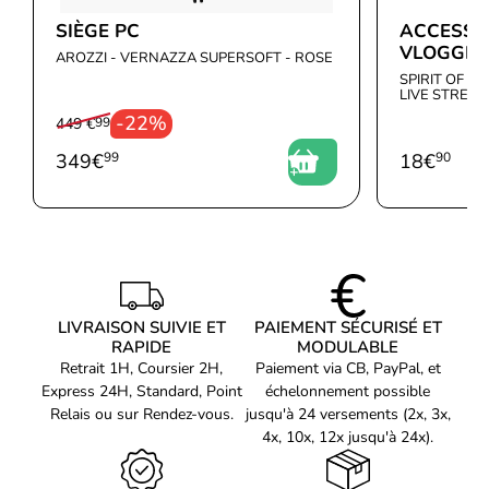
Poids du paquet
300 g
SIÈGE PC
ACCESSO
Détails techniques
VLOGGIN
AROZZI - VERNAZZA SUPERSOFT - ROSE
Poids brut de la palette
357 kg
SPIRIT OF G
LIVE STREA
Règlement général sur la
https://kaas.hpcloud.hp.com/pdf-
-22%
449 €
99
sécurité des produits
public/pdf_11069394_en-US-
(GPSR) URL
1.pdf
349
€
99
18
€
90
Données logistiques
Code UNSPSC
26121630
Pays d'origine
Chine
Code EAN
Voir produits HP
0197497574357
Référence produit
LIVRAISON SUIVIE ET
PAIEMENT SÉCURISÉ ET
Voir les micro-casque HP
01705761
RAPIDE
MODULABLE
Retrait 1H, Coursier 2H,
Paiement via CB, PayPal, et
Référence constructeur
85S08AA
Express 24H, Standard, Point
échelonnement possible
Relais ou sur Rendez-vous.
jusqu'à 24 versements (2x, 3x,
4x, 10x, 12x jusqu'à 24x).