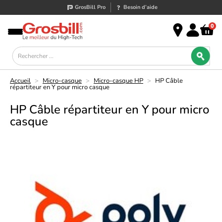
GrosBill Pro
Besoin d’aide
0
Accueil
>
Micro-casque
>
Micro-casque HP
>
HP Câble
répartiteur en Y pour micro casque
HP Câble répartiteur en Y pour micro
casque