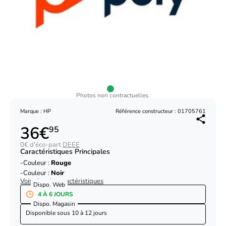
Photos non contractuelles.
Marque : HP
Référence constructeur : 01705761
36€
95
0€ d'éco-part
DEEE
Caractéristiques Principales
Couleur :
Rouge
Couleur :
Noir
Voir plus de caractéristiques
Dispo. Web
4 À 6 JOURS
Dispo. Magasin
Disponible sous
10 à 12 jours