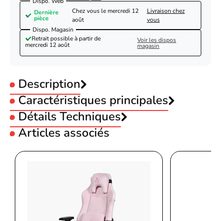
Dispo. Web
Chez vous le
mercredi 12
Livraison chez
Dernière
pièce
août
vous
Dispo. Magasin
Retrait possible à partir de
Voir les dispos
mercredi 12 août
magasin
Description
Caractéristiques principales
EPOS Bundle H6PRO Closed + GSX 300 -
Seconde Vie-Très Bon Etat
Utilisation :
Détails Techniques
Gamer
Type :
Circum-aural
Articles associés
Sans fil :
Filaire
Casque de gaming filaire à circuit
Casque
Couleur :
Noir
acoustique fermé
Micro :
Avec micro intégré
reférence : H6PRO
Audio de jeu réellement
Audio
immersif, sans fuite de son
Micro aimanté et amovible avec
Micro
mode silencieux