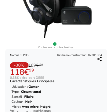
Photos non contractuelles.
Marque : EPOS
Référence constructeur : 07301984
-30%
169€
99
118€
99
0,38€ d'éco-part
DEEE
Caractéristiques Principales
Utilisation :
Gamer
Type :
Circum-aural
Sans fil :
Filaire
Couleur :
Noir
Micro :
Avec micro intégré
Voir plus de caractéristiques