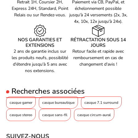
Retrait 1H, Coursier 2H,
Paiement via CB, PayPal, et
Express 24H, Standard, Point
échelonnement possible
Relais ou sur Rendez-vous.
jusqu'à 24 versements (2x, 3x,
4x, 10x, 12x jusqu'à 24x).
NOS GARANTIES ET
RÉTRACTATION SOUS 14
EXTENSIONS
JOURS
2 ans de garantie inclus sur
Retour facile et rapide avec
les produits neufs, possibilité
remboursement en cas de
d'étendre jusqu'à 5 ans avec
changement d'avis !
nos extensions.
Recherches associées
casque gamer
casque bureautique
casque 7.1 surround
casque stereo
casque sans-fil
casque circum-aural
SUIVEZ-NOUS