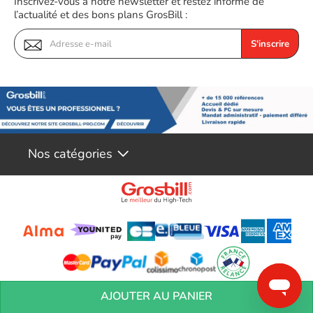
Inscrivez-vous à notre newsletter et restez informé de
l’actualité et des bons plans GrosBill :
S'inscrire
Nos catégories
Conditions générales de réservation
Conditions générales de vente
Mentions
AJOUTER AU PANIER
légales
Vos informations personnelles
Préférences Cookies
Aide &
Contact
Devenez partenaires
Marques
Blog