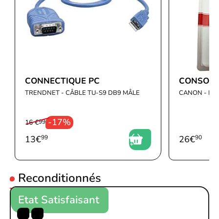
CONNECTIQUE PC
CONSOMM
TRENDNET - CÂBLE TU-S9 DB9 MÂLE
CANON - PG
-17%
16 €
99
13
€
99
26
€
90
Reconditionnés
Etat Satisfaisant