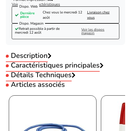
Voir plus de caractéristiques
Dispo. Web
Chez vous le
mercredi 12
Livraison chez
Dernière
pièce
août
vous
Dispo. Magasin
Retrait possible à partir de
Voir les dispos
mercredi 12 août
magasin
Description
Caractéristiques principales
Type :
Détails Techniques
Jet d'encre
Interface :
USB
Articles associés
Référence produit
Interface :
WiFi
07901379
Fax :
Compatible Fax
Référence constructeur
Couleur :
Noir
0959C009-TBE
Canon MAXIFY MB2150-Seconde Vie-Très Bon
Format impression :
A4
Etat
Voir produits Canon
Voir les imprimante multifonction Canon