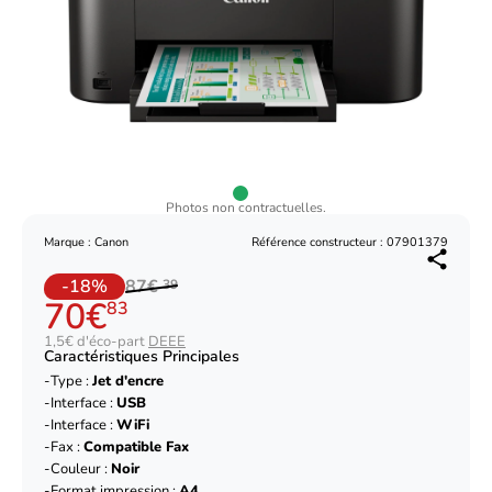
Photos non contractuelles.
Marque : Canon
Référence constructeur : 07901379
-18%
87€
39
70€
83
1,5€ d'éco-part
DEEE
Caractéristiques Principales
Type :
Jet d'encre
Interface :
USB
Interface :
WiFi
Fax :
Compatible Fax
Couleur :
Noir
Format impression :
A4