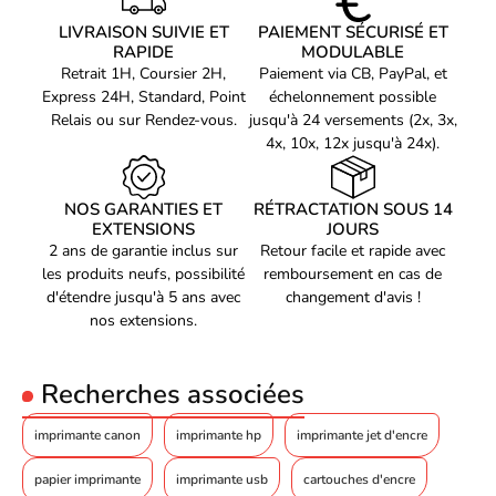
LIVRAISON SUIVIE ET
PAIEMENT SÉCURISÉ ET
Avec une interface USB et Wifi, cette imprimante Canon PIXMA
RAPIDE
MODULABLE
TS3750i Black offre une excellente connectivité pour vous
Retrait 1H, Coursier 2H,
Paiement via CB, PayPal, et
permettre d'imprimer facilement depuis votre ordinateur ou votre
Express 24H, Standard, Point
échelonnement possible
appareil mobile. Grâce à la compatibilité Wifi, vous pouvez même
Relais ou sur Rendez-vous.
jusqu'à 24 versements (2x, 3x,
imprimer sans fil, ce qui est parfait pour les espaces de travail
4x, 10x, 12x jusqu'à 24x).
sans câbles encombrants.
NOS GARANTIES ET
RÉTRACTATION SOUS 14
EXTENSIONS
JOURS
2 ans de garantie inclus sur
Retour facile et rapide avec
les produits neufs, possibilité
remboursement en cas de
d'étendre jusqu'à 5 ans avec
changement d'avis !
nos extensions.
Recherches associées
imprimante canon
imprimante hp
imprimante jet d'encre
papier imprimante
imprimante usb
cartouches d'encre