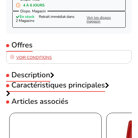
4 À 6 JOURS
Dispo. Magasin
En stock
Retrait immédiat dans
Voir les dispos
2 Magasins
magasin
Offres
VOIR CONDITIONS
Description
Caractéristiques principales
Type :
Jet d'encre
Interface :
USB
Articles associés
Code EAN
Interface :
WiFi
4549292234107
Fax :
Non compatible Fax
Référence produit
Couleur :
Noir
07901442
Canon PIXMA TS3750i
Format impression :
A4
Référence constructeur
6671C006