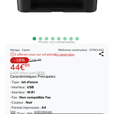
Photos non contractuelles.
Marque : Canon
Référence constructeur : 07901442
1 offre en cours sur cet article
En savoir plus
-18%
54€
99
44€
99
0,42€ d'éco-part
DEEE
Caractéristiques Principales
Type :
Jet d'encre
Interface :
USB
Interface :
WiFi
Fax :
Non compatible Fax
Couleur :
Noir
Format impression :
A4
Voir plus de caractéristiques
Dispo. Web