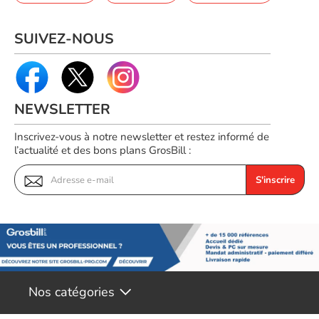
SUIVEZ-NOUS
NEWSLETTER
Inscrivez-vous à notre newsletter et restez informé de
Des performances d'impression exceptionnelles grâce à la
l’actualité et des bons plans GrosBill :
technologie à jet d'encre
S'inscrire
Cette imprimante est équipée de la technologie à jet d'encre de
Canon pour offrir des performances d'impression
exceptionnelles. Avec une résolution d'impression allant jusqu'à
4800 x 1200 dpi, vos documents et vos photos seront toujours
nets et clairs. De plus, l'utilisation de cartouches d'encre
individuelles permet de remplacer uniquement la couleur épuisée,
ce qui est à la fois économique et durable.
Nos catégories