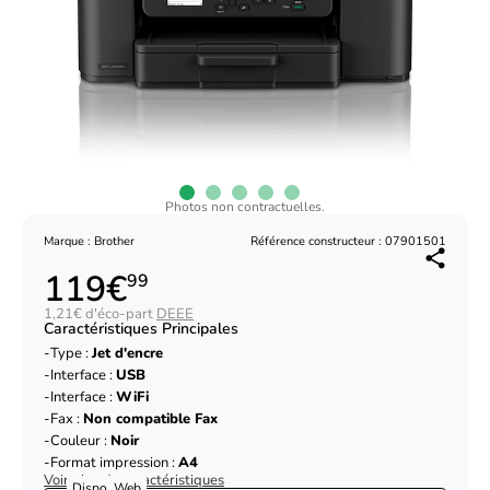
Photos non contractuelles.
Marque : Brother
Référence constructeur : 07901501
119€
99
1,21€ d'éco-part
DEEE
Caractéristiques Principales
Type :
Jet d'encre
Interface :
USB
Interface :
WiFi
Fax :
Non compatible Fax
Couleur :
Noir
Format impression :
A4
Voir plus de caractéristiques
Dispo. Web