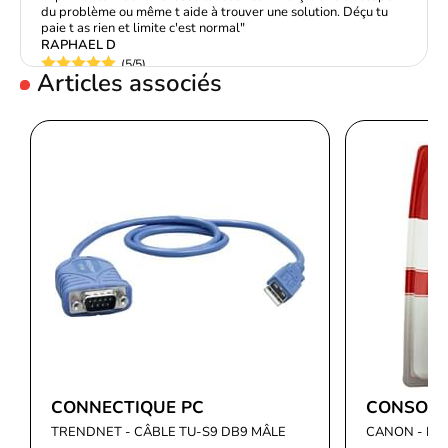
du problème ou même t aide à trouver une solution. Déçu tu
Voir produits Canon
paie t as rien et limite c'est normal"
L'
imprimante multifonction
Canon MAXIFY MB2150 est équipée
RAPHAEL D
de la technologie d'impression jet d'encre FINE de Canon,
Voir les imprimante multifonction Canon
(5/5)
Articles associés
"Très bonne imprimante rapide en impression et de bonne
garantissant des résultats professionnels exceptionnels. Avec
qualité de plus est pu bénéficier d'une garantie 3 ans par
une résolution d'impression maximale de 600 x 1200 ppp, vous
échange de matériel"
obtenez des textes nets et des images riches en détails. Sa
ANONYMOUS ANONYMOUS
vitesse d'impression maximale de 19 ipm (mono) et 13 ipm
(5/5)
"RAS"
(couleur) vous permet d'obtenir vos documents rapidement, que
JEAN-CLAUDE P
ce soit des rapports, des présentations ou des brochures.
Fonctions de télécopie, photocopie et numérisation
La Canon MAXIFY MB2150 est bien plus qu'une simple
imprimante. Elle offre également des fonctionnalités de télécopie,
de photocopie et de numérisation. Grâce à sa technologie de
télécopieur Super G3, vous pouvez envoyer et recevoir des
télécopies rapidement et en toute simplicité. La fonction de
photocopie vous permet de réaliser des copies fidèles de vos
CONNECTIQUE PC
CONSOMM
documents, tandis que la numérisation vous offre la possibilité
TRENDNET - CÂBLE TU-S9 DB9 MÂLE
CANON - PG
de convertir des documents papier en fichiers numériques.