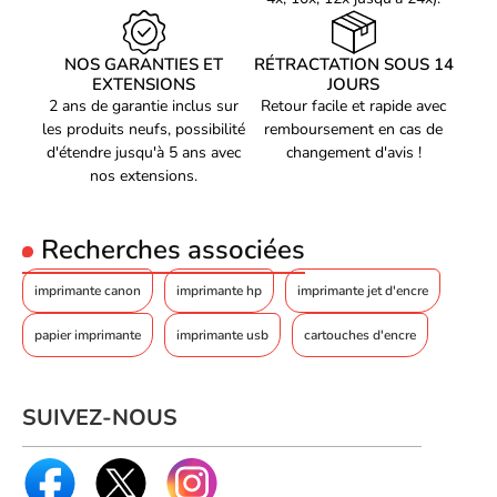
NOS GARANTIES ET
RÉTRACTATION SOUS 14
EXTENSIONS
JOURS
2 ans de garantie inclus sur
Retour facile et rapide avec
Optez pour l'imprimante multifonction Canon MAXIFY MB2150
les produits neufs, possibilité
remboursement en cas de
et bénéficiez d'une solution complète pour vos besoins
d'étendre jusqu'à 5 ans avec
changement d'avis !
d'impression. Profitez d'une qualité d'impression professionnelle,
nos extensions.
de fonctionnalités polyvalentes et d'une grande fiabilité.
Augmentez votre productivité grâce à sa vitesse d'impression
élevée et à son cycle d'utilisation mensuel élevé. Simplifiez vos
Recherches associées
tâches quotidiennes avec cette imprimante multifonction
performante et pratique.
imprimante canon
imprimante hp
imprimante jet d'encre
papier imprimante
imprimante usb
cartouches d'encre
SUIVEZ-NOUS