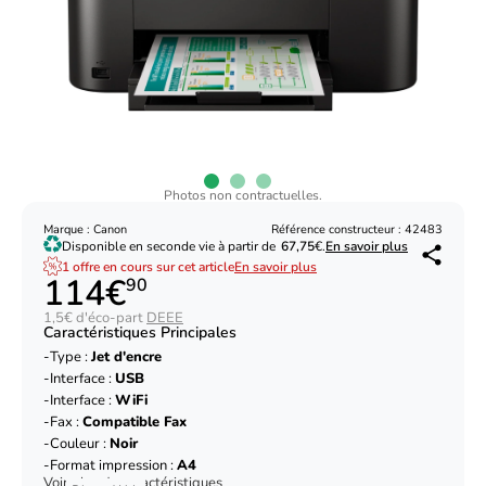
Photos non contractuelles.
Marque : Canon
Référence constructeur : 42483
Disponible en seconde vie à partir de
67,75
€.
En savoir plus
1 offre en cours sur cet article
En savoir plus
114€
90
1,5€ d'éco-part
DEEE
Caractéristiques Principales
Type :
Jet d'encre
Interface :
USB
Interface :
WiFi
Fax :
Compatible Fax
Couleur :
Noir
Format impression :
A4
Voir plus de caractéristiques