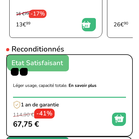
-17%
16 €
99
Cycle d'utilisation mensuel élevé et volume recommandé
13
€
99
26
€
90
La Canon MAXIFY MB2150 est conçue pour répondre aux
besoins des professionnels. Avec un cycle d'utilisation mensuel
maximal de 15 000 pages, elle peut facilement gérer des charges
Reconditionnés
de travail importantes. De plus, elle dispose d'un volume
mensuel recommandé de 200 à 1000 pages, ce qui en fait un
Etat Satisfaisant
choix idéal pour les petites et moyennes entreprises. Vous
pouvez compter sur cette imprimante pour des performances
fiables et une productivité accrue.
Léger usage, capacité totale.
En savoir plus
1 an de garantie
-41%
114,90 €
67,75 €