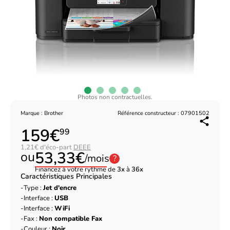
Photos non contractuelles.
Marque : Brother
Référence constructeur : 07901502
159€
99
1,21€ d'éco-part
DEEE
53,33€
ou
/mois
?
Financez à votre rythme de
3x
à
36x
Caractéristiques Principales
Type :
Jet d'encre
Interface :
USB
Interface :
WiFi
Fax :
Non compatible Fax
Couleur :
Noir