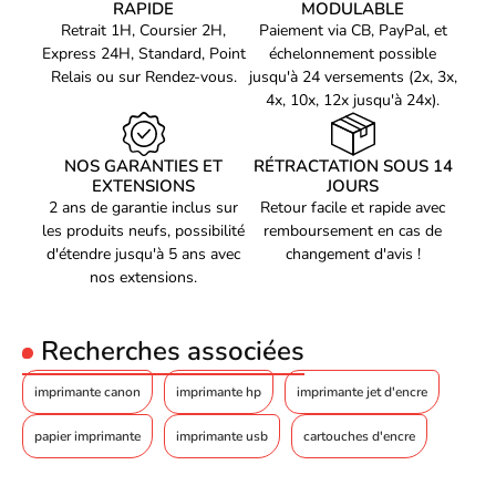
RAPIDE
MODULABLE
Impression de filigrane
Oui
d'encre pour vous garantir des impressions nettes et précises,
Retrait 1H, Coursier 2H,
Paiement via CB, PayPal, et
que ce soit pour des documents professionnels ou des photos
Impression sécurisée
Oui
Express 24H, Standard, Point
échelonnement possible
personnelles. Avec une résolution de 6000 x 1200 dpi, vos
Relais ou sur Rendez-vous.
jusqu'à 24 versements (2x, 3x,
Fonction d'impression de
impressions seront toujours de haute qualité.
Oui
4x, 10x, 12x jusqu'à 24x).
livret
Fonction d'impression
Oui
d'affiches
Un scanner et photocopieur intégrés pour une productivité
NOS GARANTIES ET
RÉTRACTATION SOUS 14
maximale
EXTENSIONS
JOURS
Impression sans marge
Oui
2 ans de garantie inclus sur
Retour facile et rapide avec
Copieur
les produits neufs, possibilité
remboursement en cas de
En plus de ses fonctions d'imprimante, ce modèle 3 en 1 vous
d'étendre jusqu'à 5 ans avec
changement d'avis !
offre également un scanner et un photocopieur intégrés. Vous
Copie duplex
Oui
nos extensions.
pouvez ainsi numériser vos documents et les enregistrer
Copier
Copie couleur
directement sur votre ordinateur ou les imprimer en plusieurs
exemplaires en un seul clic.
Résolution max. des
1200 x 1800 DPI
Recherches associées
copies
Délai de sortie de la
imprimante canon
imprimante hp
imprimante jet d'encre
première impression
13 s
(noir, normal)
papier imprimante
imprimante usb
cartouches d'encre
Délai de sortie de la
première impression
14 s
(couleur, concept)