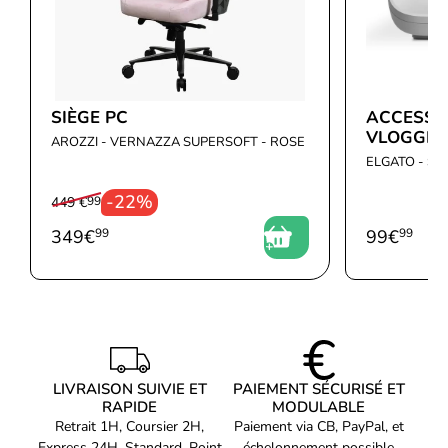
SIÈGE PC
ACCESSO
VLOGGIN
AROZZI - VERNAZZA SUPERSOFT - ROSE
ELGATO - S
-22%
449 €
99
349
€
99
99
€
99
LIVRAISON SUIVIE ET
PAIEMENT SÉCURISÉ ET
RAPIDE
MODULABLE
Retrait 1H, Coursier 2H,
Paiement via CB, PayPal, et
Express 24H, Standard, Point
échelonnement possible