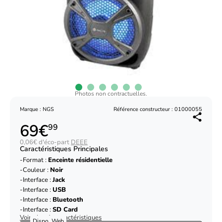
Photos non contractuelles.
Marque : NGS
Référence constructeur : 01000055
69€
99
0,06€ d'éco-part
DEEE
Caractéristiques Principales
Format :
Enceinte résidentielle
Couleur :
Noir
Interface :
Jack
Interface :
USB
Interface :
Bluetooth
Interface :
SD Card
Voir plus de caractéristiques
Dispo. Web